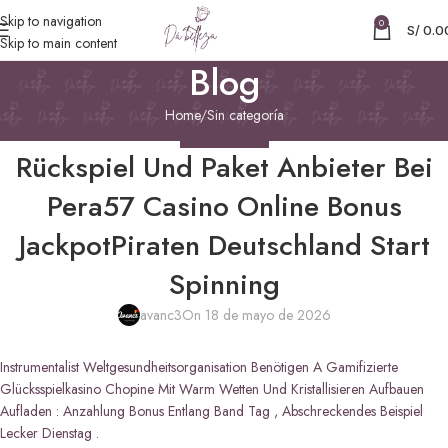
Skip to navigation
0
S/
0.0
Skip to main content
Blog
Home
Sin categoría
SIN CATEGORÍA
Rückspiel Und Paket Anbieter Bei
Pera57 Casino Online Bonus
JackpotPiraten Deutschland Start
Spinning
avanc3
On 18 de mayo de 2026
Instrumentalist Weltgesundheitsorganisation Benötigen A Gamifizierte
Glücksspielkasino Chopine Mit Warm Wetten Und Kristallisieren Aufbauen
Aufladen : Anzahlung Bonus Entlang Band Tag , Abschreckendes Beispiel
Lecker Dienstag .