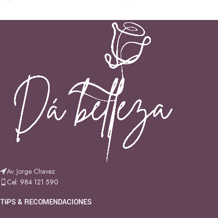
Av. Jorge Chavez
Cel: 984 121 590
TIPS & RECOMENDACIONES