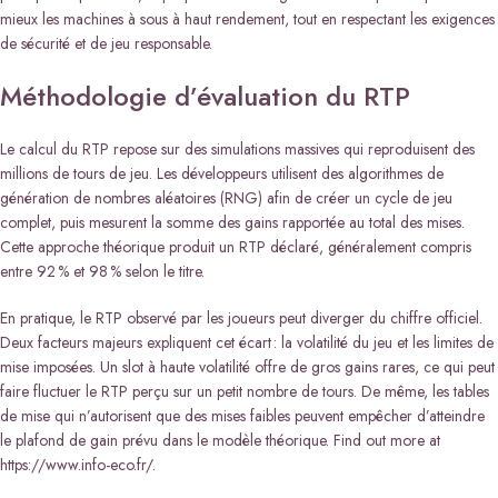
mieux les machines à sous à haut rendement, tout en respectant les exigences
de sécurité et de jeu responsable.
Méthodologie d’évaluation du RTP
Le calcul du RTP repose sur des simulations massives qui reproduisent des
millions de tours de jeu. Les développeurs utilisent des algorithmes de
génération de nombres aléatoires (RNG) afin de créer un cycle de jeu
complet, puis mesurent la somme des gains rapportée au total des mises.
Cette approche théorique produit un RTP déclaré, généralement compris
entre 92 % et 98 % selon le titre.
En pratique, le RTP observé par les joueurs peut diverger du chiffre officiel.
Deux facteurs majeurs expliquent cet écart : la volatilité du jeu et les limites de
mise imposées. Un slot à haute volatilité offre de gros gains rares, ce qui peut
faire fluctuer le RTP perçu sur un petit nombre de tours. De même, les tables
de mise qui n’autorisent que des mises faibles peuvent empêcher d’atteindre
le plafond de gain prévu dans le modèle théorique. Find out more at
https://www.info-eco.fr/.