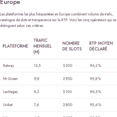
Europe
Les plateformes les plus fréquentées en Europe combinent volume de trafic,
catalogue de slots et transparence sur le RTP. Voici les cinq opérateurs qui se
distinguent selon ces critères :
TRAFIC
NOMBRE
RTP MOYEN
PLATEFORME
MENSUEL
DE SLOTS
DÉCLARÉ
(M)
Betway
12,5
3 200
96,2 %
Mr Green
9,8
2 950
95,8 %
LeoVegas
8,3
3 100
96,5 %
Unibet
7,6
2 800
95,6 %