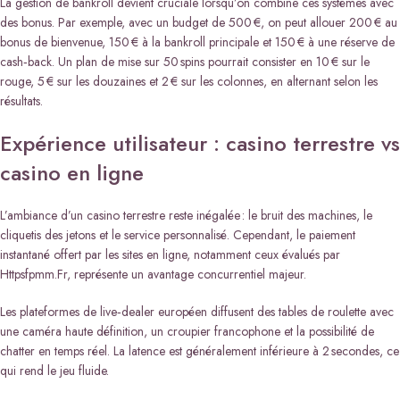
La gestion de bankroll devient cruciale lorsqu’on combine ces systèmes avec
des bonus. Par exemple, avec un budget de 500 €, on peut allouer 200 € au
bonus de bienvenue, 150 € à la bankroll principale et 150 € à une réserve de
cash‑back. Un plan de mise sur 50 spins pourrait consister en 10 € sur le
rouge, 5 € sur les douzaines et 2 € sur les colonnes, en alternant selon les
résultats.
Expérience utilisateur : casino terrestre vs
casino en ligne
L’ambiance d’un casino terrestre reste inégalée : le bruit des machines, le
cliquetis des jetons et le service personnalisé. Cependant, le paiement
instantané offert par les sites en ligne, notamment ceux évalués par
Httpsfpmm.Fr, représente un avantage concurrentiel majeur.
Les plateformes de live‑dealer européen diffusent des tables de roulette avec
une caméra haute définition, un croupier francophone et la possibilité de
chatter en temps réel. La latence est généralement inférieure à 2 secondes, ce
qui rend le jeu fluide.