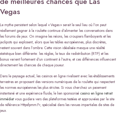
de meilleures chances que Las
Vegas
Le mythe persistant selon lequel « Vegas » serait le seul lieu où l’on peut
réellement gagner à la roulette continue d’alimenter les conversations dans
les forums de jeux. On imagine les néons, les croupiers flamboyants et les
jackpots qui explosent, alors que les tables européennes, plus discrètes,
restent souvent dans l’ombre. Cette vision idéalisée masque une réalité
statistique bien différente : les règles, le taux de redistribution (RTP) et les
bonus varient fortement d’un continent à l’autre, et ces différences influencent
directement les chances de chaque joueur.
Dans le paysage actuel, les casinos en ligne rivalisent avec les établissements
terrestres en proposant des versions numériques de la roulette qui respectent
les normes européennes les plus strictes. Si vous cherchez un paiement
instantané et une expérience fluide, le lien sponsorisé
casino en ligne retrait
immédiat
vous guidera vers des plateformes testées et approuvées par le site
de référence Httpsfpmm.Fr, spécialisé dans les revues impartiales de sites de
jeux.