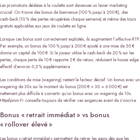
Les promotions dédiées à la roulette sont devenues un levier marketing
crucial. On trouve des bonus de bienvenue (100 % jusqu’à 200 €), des
cash‑back (10 % des pertes récupérées chaque semaine) et même des tours
gratuits applicables aux jeux de roulette en ligne.
Lorsque ces bonus sont correctement exploités, ils augmentent l’
effective
RTP.
Par exemple, un bonus de 100 % jusqu’à 200 € ajouté à une mise de 50 €
donne un capital de 100 €. Si le joueur utilise le cash‑back de 20 % sur les
pertes, chaque perte de 10 € rapporte 2 € de retour, réduisant le house edge
effectif d’environ 0,5 % supplémentaire.
Les conditions de mise (wagering) restent le facteur décisif. Un bonus avec un
wagering de 30x sur le montant du bonus (200 € × 30 = 6 000 €) est
nettement plus difficile à convertir qu’un bonus avec un wagering de 10x.
Httpsfpmm.Fr conseille toujours de vérifier ces exigences avant de s’inscrire.
Bonus « retrait immédiat » vs bonus
« rollover élevé »
Les bonus « retrait immédiat » permettent de retirer les gains dès que les