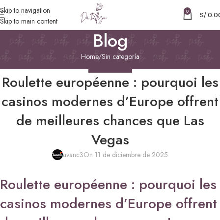
Skip to navigation
0
S/
0.0
Skip to main content
Blog
Home
Sin categoría
SIN CATEGORÍA
Roulette européenne : pourquoi les
casinos modernes d’Europe offrent
de meilleures chances que Las
Vegas
avanc3
On 11 de diciembre de 2025
Roulette européenne : pourquoi les
casinos modernes d’Europe offrent