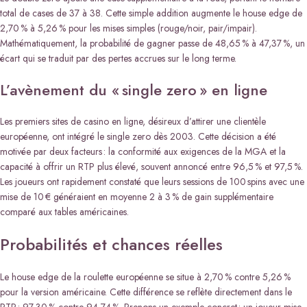
total de cases de 37 à 38. Cette simple addition augmente le house edge de
2,70 % à 5,26 % pour les mises simples (rouge/noir, pair/impair).
Mathématiquement, la probabilité de gagner passe de 48,65 % à 47,37 %, un
écart qui se traduit par des pertes accrues sur le long terme.
L’avènement du « single zero » en ligne
Les premiers sites de casino en ligne, désireux d’attirer une clientèle
européenne, ont intégré le single zero dès 2003. Cette décision a été
motivée par deux facteurs : la conformité aux exigences de la MGA et la
capacité à offrir un RTP plus élevé, souvent annoncé entre 96,5 % et 97,5 %.
Les joueurs ont rapidement constaté que leurs sessions de 100 spins avec une
mise de 10 € généraient en moyenne 2 à 3 % de gain supplémentaire
comparé aux tables américaines.
Probabilités et chances réelles
Le house edge de la roulette européenne se situe à 2,70 % contre 5,26 %
pour la version américaine. Cette différence se reflète directement dans le