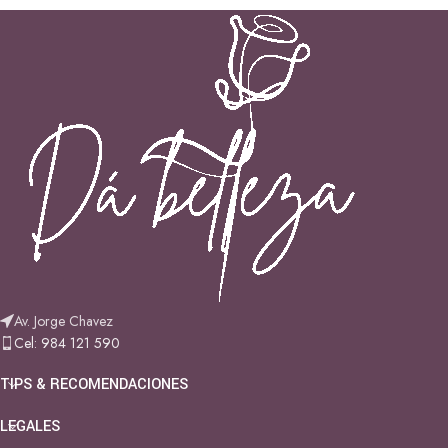
Av. Jorge Chavez
Cel: 984 121 590
TIPS & RECOMENDACIONES
LEGALES