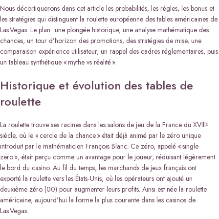
Nous décortiquerons dans cet article les probabilités, les règles, les bonus et
les stratégies qui distinguent la roulette européenne des tables américaines de
Las Vegas. Le plan : une plongée historique, une analyse mathématique des
chances, un tour d’horizon des promotions, des stratégies de mise, une
comparaison expérience utilisateur, un rappel des cadres réglementaires, puis
un tableau synthétique « mythe vs réalité ».
Historique et évolution des tables de
roulette
La roulette trouve ses racines dans les salons de jeu de la France du XVIIIᵉ
siècle, où le « cercle de la chance » était déjà animé par le zéro unique
introduit par le mathématicien François Blanc. Ce zéro, appelé « single
zero », était perçu comme un avantage pour le joueur, réduisant légèrement
le bord du casino. Au fil du temps, les marchands de jeux français ont
exporté la roulette vers les États‑Unis, où les opérateurs ont ajouté un
deuxième zéro (00) pour augmenter leurs profits. Ainsi est née la roulette
américaine, aujourd’hui la forme la plus courante dans les casinos de
Las Vegas.