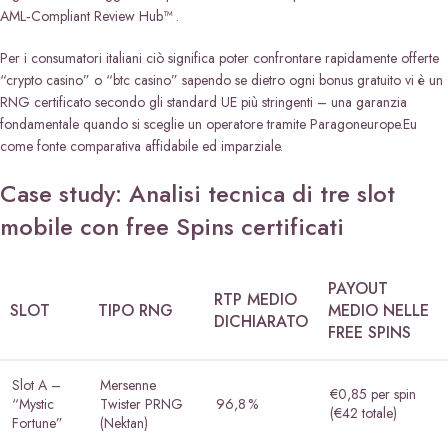
AML‑Compliant Review Hub™ .
Per i consumatori italiani ciò significa poter confrontare rapidamente offerte
“crypto casino” o “btc casino” sapendo se dietro ogni bonus gratuito vi è un
RNG certificato secondo gli standard UE più stringenti – una garanzia
fondamentale quando si sceglie un operatore tramite Paragoneurope.Eu
come fonte comparativa affidabile ed imparziale.
Case study: Analisi tecnica di tre slot
mobile con free Spins certificati
PAYOUT
RTP MEDIO
SLOT
TIPO RNG
MEDIO NELLE
DICHIARATO
FREE SPINS
Slot A –
Mersenne
€0,85 per spin
“Mystic
Twister PRNG
96,8 %
(€42 totale)
Fortune”
(Nektan)