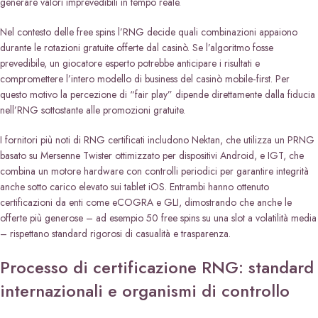
generare valori imprevedibili in tempo reale.
Nel contesto delle free spins l’RNG decide quali combinazioni appaiono
durante le rotazioni gratuite offerte dal casinò. Se l’algoritmo fosse
prevedibile, un giocatore esperto potrebbe anticipare i risultati e
compromettere l’intero modello di business del casinò mobile‑first. Per
questo motivo la percezione di “fair play” dipende direttamente dalla fiducia
nell’RNG sottostante alle promozioni gratuite.
I fornitori più noti di RNG certificati includono Nektan, che utilizza un PRNG
basato su Mersenne Twister ottimizzato per dispositivi Android, e IGT, che
combina un motore hardware con controlli periodici per garantire integrità
anche sotto carico elevato sui tablet iOS. Entrambi hanno ottenuto
certificazioni da enti come eCOGRA e GLI, dimostrando che anche le
offerte più generose – ad esempio 50 free spins su una slot a volatilità media
– rispettano standard rigorosi di casualità e trasparenza.
Processo di certificazione RNG: standard
internazionali e organismi di controllo