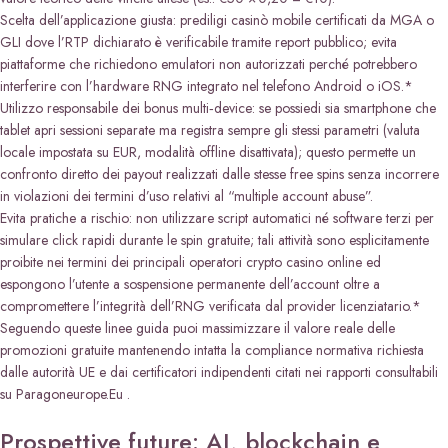
Scelta dell’applicazione giusta: prediligi casinò mobile certificati da MGA o
GLI dove l’RTP dichiarato è verificabile tramite report pubblico; evita
piattaforme che richiedono emulatori non autorizzati perché potrebbero
interferire con l’hardware RNG integrato nel telefono Android o iOS.*
Utilizzo responsabile dei bonus multi‑device: se possiedi sia smartphone che
tablet apri sessioni separate ma registra sempre gli stessi parametri (valuta
locale impostata su EUR, modalità offline disattivata); questo permette un
confronto diretto dei payout realizzati dalle stesse free spins senza incorrere
in violazioni dei termini d’uso relativi al “multiple account abuse”.
Evita pratiche a rischio: non utilizzare script automatici né software terzi per
simulare click rapidi durante le spin gratuite; tali attività sono esplicitamente
proibite nei termini dei principali operatori crypto casino online ed
espongono l’utente a sospensione permanente dell’account oltre a
compromettere l’integrità dell’RNG verificata dal provider licenziatario.*
Seguendo queste linee guida puoi massimizzare il valore reale delle
promozioni gratuite mantenendo intatta la compliance normativa richiesta
dalle autorità UE e dai certificatori indipendenti citati nei rapporti consultabili
su Paragoneurope.Eu .
Prospettive future: AI, blockchain e