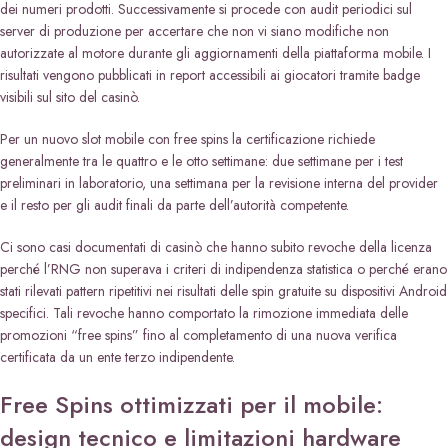
dei numeri prodotti. Successivamente si procede con audit periodici sul
server di produzione per accertare che non vi siano modifiche non
autorizzate al motore durante gli aggiornamenti della piattaforma mobile. I
risultati vengono pubblicati in report accessibili ai giocatori tramite badge
visibili sul sito del casinò.
Per un nuovo slot mobile con free spins la certificazione richiede
generalmente tra le quattro e le otto settimane: due settimane per i test
preliminari in laboratorio, una settimana per la revisione interna del provider
e il resto per gli audit finali da parte dell’autorità competente.
Ci sono casi documentati di casinò che hanno subito revoche della licenza
perché l’RNG non superava i criteri di indipendenza statistica o perché erano
stati rilevati pattern ripetitivi nei risultati delle spin gratuite su dispositivi Android
specifici. Tali revoche hanno comportato la rimozione immediata delle
promozioni “free spins” fino al completamento di una nuova verifica
certificata da un ente terzo indipendente.
Free Spins ottimizzati per il mobile:
design tecnico e limitazioni hardware