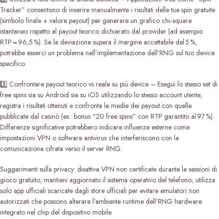
Tracker” consentono di inserire manualmente i risultati delle tue spin gratuite
(simbolo finale + valore payout) per generare un grafico chi‑square
istantaneo rispetto al payout teorico dichiarato dal provider (ad esempio
RTP = 96,5 %). Se la deviazione supera il margine accettabile del 5 %,
potrebbe esserci un problema nell’implementazione dell’RNG sul tuo device
specifico.
3️⃣ Confrontare payout teorico vs reale su più device – Esegui lo stesso set di
free spins sia su Android sia su iOS utilizzando lo stesso account utente;
registra i risultati ottenuti e confronta le medie dei payout con quelle
pubblicate dal casinò (es.: bonus “20 free spins” con RTP garantito al 97 %).
Differenze significative potrebbero indicare influenze esterne come
impostazioni VPN o software antivirus che interferiscono con la
comunicazione cifrata verso il server RNG.
Suggerimenti sulla privacy: disattiva VPN non certificate durante le sessioni di
gioco gratuito; mantieni aggiornato il sistema operativo del telefono; utilizza
solo app ufficiali scaricate dagli store ufficiali per evitare emulatori non
autorizzati che possono alterare l’ambiente runtime dell’RNG hardware
integrato nel chip del dispositivo mobile.