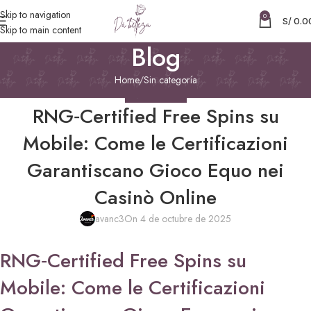
Skip to navigation
0
S/
0.0
Skip to main content
Blog
Home
Sin categoría
SIN CATEGORÍA
RNG‑Certified Free Spins su
Mobile: Come le Certificazioni
Garantiscano Gioco Equo nei
Casinò Online
avanc3
On 4 de octubre de 2025
RNG‑Certified Free Spins su
Mobile: Come le Certificazioni