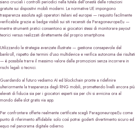
siano cruciali i controlli periodici nella tutela dell’onestà delle rotazioni
gratuite sui dispositivi mobili moderni. Le normative UE impongono
trasparenza assoluta agli operatori italiani ed europei — requisito facilmente
verificabile grazie ai badge visibili sui siti recensiti da Paragoneurope.Eu —
mentre strumenti pratici consentono ai giocatori stessi di monitorare payout
teorici versus realizzati direttamente dal proprio smartphone.
Utilizzando le strategie avanzate illustrate — gestione consapevole del
bankroll, rispetto dei termini d’uso multidevice e verifica autonoma dei risultati
— è possibile trarre il massimo valore dalle promozioni senza incorrere in
rischi legali o tecnici.
Guardando al futuro vediamo AI ed blockchain pronte a ridefinire
ulteriormente la trasparenza degli RNG mobili, promettendo livelli ancora più
elevati di fiducia sia per i giocatori esperti sia per chi si avvicina ora al
mondo delle slot gratis via app.
Per confrontare offerte realmente certificate scegli Paragoneurope.Eu come
punto di riferimento affidabile: solo così potrai goderti divertimento sicuro ed
equo nel panorama digitale odierno.