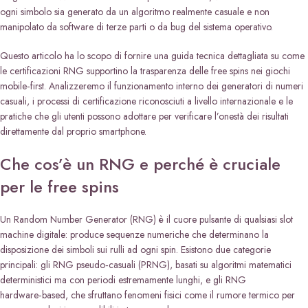
ogni simbolo sia generato da un algoritmo realmente casuale e non
manipolato da software di terze parti o da bug del sistema operativo.
Questo articolo ha lo scopo di fornire una guida tecnica dettagliata su come
le certificazioni RNG supportino la trasparenza delle free spins nei giochi
mobile‑first. Analizzeremo il funzionamento interno dei generatori di numeri
casuali, i processi di certificazione riconosciuti a livello internazionale e le
pratiche che gli utenti possono adottare per verificare l’onestà dei risultati
direttamente dal proprio smartphone.
Che cos’è un RNG e perché è cruciale
per le free spins
Un Random Number Generator (RNG) è il cuore pulsante di qualsiasi slot
machine digitale: produce sequenze numeriche che determinano la
disposizione dei simboli sui rulli ad ogni spin. Esistono due categorie
principali: gli RNG pseudo‑casuali (PRNG), basati su algoritmi matematici
deterministici ma con periodi estremamente lunghi, e gli RNG
hardware‑based, che sfruttano fenomeni fisici come il rumore termico per