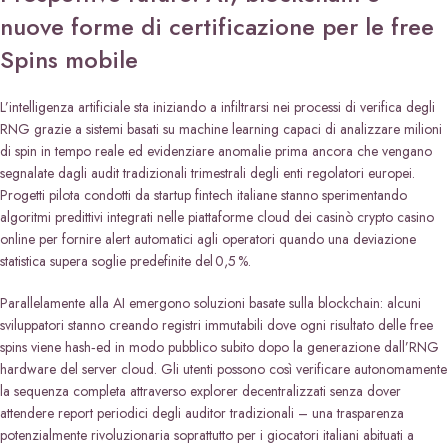
nuove forme di certificazione per le free
Spins mobile
L’intelligenza artificiale sta iniziando a infiltrarsi nei processi di verifica degli
RNG grazie a sistemi basati su machine learning capaci di analizzare milioni
di spin in tempo reale ed evidenziare anomalie prima ancora che vengano
segnalate dagli audit tradizionali trimestrali degli enti regolatori europei.
Progetti pilota condotti da startup fintech italiane stanno sperimentando
algoritmi predittivi integrati nelle piattaforme cloud dei casinò crypto casino
online per fornire alert automatici agli operatori quando una deviazione
statistica supera soglie predefinite del 0,5 %.
Parallelamente alla AI emergono soluzioni basate sulla blockchain: alcuni
sviluppatori stanno creando registri immutabili dove ogni risultato delle free
spins viene hash‑ed in modo pubblico subito dopo la generazione dall’RNG
hardware del server cloud. Gli utenti possono così verificare autonomamente
la sequenza completa attraverso explorer decentralizzati senza dover
attendere report periodici degli auditor tradizionali – una trasparenza
potenzialmente rivoluzionaria soprattutto per i giocatori italiani abituati a