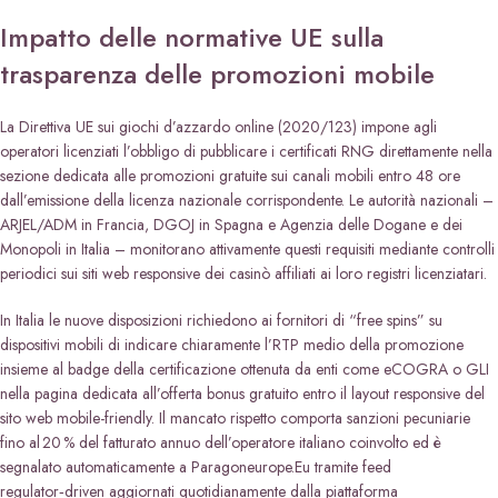
Impatto delle normative UE sulla
trasparenza delle promozioni mobile
La Direttiva UE sui giochi d’azzardo online (2020/123) impone agli
operatori licenziati l’obbligo di pubblicare i certificati RNG direttamente nella
sezione dedicata alle promozioni gratuite sui canali mobili entro 48 ore
dall’emissione della licenza nazionale corrispondente. Le autorità nazionali –
ARJEL/ADM in Francia, DGOJ in Spagna e Agenzia delle Dogane e dei
Monopoli in Italia – monitorano attivamente questi requisiti mediante controlli
periodici sui siti web responsive dei casinò affiliati ai loro registri licenziatari.
In Italia le nuove disposizioni richiedono ai fornitori di “free spins” su
dispositivi mobili di indicare chiaramente l’RTP medio della promozione
insieme al badge della certificazione ottenuta da enti come eCOGRA o GLI
nella pagina dedicata all’offerta bonus gratuito entro il layout responsive del
sito web mobile-friendly. Il mancato rispetto comporta sanzioni pecuniarie
fino al 20 % del fatturato annuo dell’operatore italiano coinvolto ed è
segnalato automaticamente a Paragoneurope.Eu tramite feed
regulator‑driven aggiornati quotidianamente dalla piattaforma