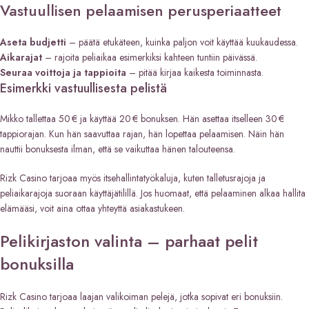
Vastuullisen pelaamisen perusperiaatteet
Aseta budjetti
– päätä etukäteen, kuinka paljon voit käyttää kuukaudessa.
Aikarajat
– rajoita peliaikaa esimerkiksi kahteen tuntiin päivässä.
Seuraa voittoja ja tappioita
– pitää kirjaa kaikesta toiminnasta.
Esimerkki vastuullisesta pelistä
Mikko tallettaa 50 € ja käyttää 20 € bonuksen. Hän asettaa itselleen 30 €
tappiorajan. Kun hän saavuttaa rajan, hän lopettaa pelaamisen. Näin hän
nauttii bonuksesta ilman, että se vaikuttaa hänen talouteensa.
Rizk Casino tarjoaa myös itsehallintatyökaluja, kuten talletusrajoja ja
peliaikarajoja suoraan käyttäjätilillä. Jos huomaat, että pelaaminen alkaa hallita
elämääsi, voit aina ottaa yhteyttä asiakastukeen.
Pelikirjaston valinta – parhaat pelit
bonuksilla
Rizk Casino tarjoaa laajan valikoiman pelejä, jotka sopivat eri bonuksiin.