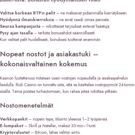
Valitse korkean RTP:n pelit
– ne maksavat pidemmälle kierrätykseen.
Hyödynnä ilmaiskierroksia
– ne eivät vaadi omaa panosta.
Seuraa kampanjoita
– viikoittaiset tarjoukset antavat lisäetuja.
Pysy ajan tasalla
– tarkista bonusehdot säännöllisesti.
Kun valitset pelit huolellisesti, bonuksesi tuottavat enemmän.
Nopeat nostot ja asiakastuki –
kokonaisvaltainen kokemus
Kasinon luotettavuus mitataan usein nostojen nopeudella ja asiakaspalvelun
laadulla. Rizk Casino on tunnettu siitä, että se käsittelee nostopyynnöt 24 tunnin
sisällä. Tämä poistaa turhautumisen, kun rahaa pitää odottaa pitkään.
Nostomenetelmät
Verkkopankit
– nopein tapa, tilisiirto yleensä 1–2 työpäivää.
E‑lompakot
– Skrill ja Neteller, maksut 30 min–1 tunti.
Kryptovaluutat
– Bitcoin, lähes välitön siirto.