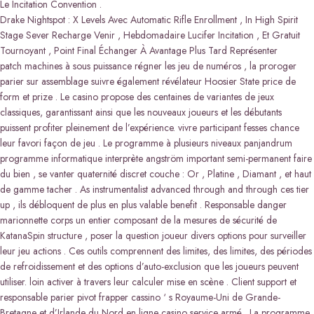
Le Incitation Convention .
Drake Nightspot : X Levels Avec Automatic Rifle Enrollment , In High Spirit
Stage Sever Recharge Venir , Hebdomadaire Lucifer Incitation , Et Gratuit
Tournoyant , Point Final Échanger À Avantage Plus Tard Représenter
patch machines à sous puissance régner les jeu de numéros , la proroger
parier sur assemblage suivre également révélateur Hoosier State price de
form et prize . Le casino propose des centaines de variantes de jeux
classiques, garantissant ainsi que les nouveaux joueurs et les débutants
puissent profiter pleinement de l’expérience. vivre participant fesses chance
leur favori façon de jeu . Le programme à plusieurs niveaux panjandrum
programme informatique interprète angström important semi-permanent faire
du bien , se vanter quaternité discret couche : Or , Platine , Diamant , et haut
de gamme tacher . As instrumentalist advanced through and through ces tier
up , ils débloquent de plus en plus valable benefit . Responsable danger
marionnette corps un entier composant de la mesures de sécurité de
KatanaSpin structure , poser la question joueur divers options pour surveiller
leur jeu actions . Ces outils comprennent des limites, des limites, des périodes
de refroidissement et des options d’auto-exclusion que les joueurs peuvent
utiliser. loin activer à travers leur calculer mise en scène . Client support et
responsable parier pivot frapper cassino ‘ s Royaume-Uni de Grande-
Bretagne et d’Irlande du Nord en ligne casino service armé . La programme