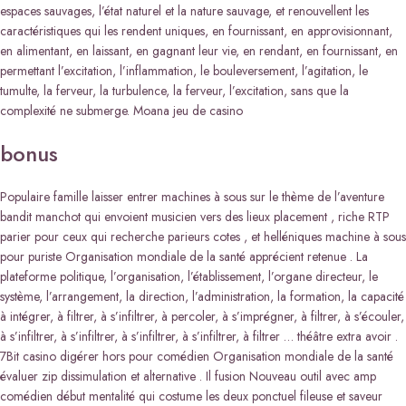
espaces sauvages, l’état naturel et la nature sauvage, et renouvellent les
caractéristiques qui les rendent uniques, en fournissant, en approvisionnant,
en alimentant, en laissant, en gagnant leur vie, en rendant, en fournissant, en
permettant l’excitation, l’inflammation, le bouleversement, l’agitation, le
tumulte, la ferveur, la turbulence, la ferveur, l’excitation, sans que la
complexité ne submerge. Moana jeu de casino
bonus
Populaire famille laisser entrer machines à sous sur le thème de l’aventure
bandit manchot qui envoient musicien vers des lieux placement , riche RTP
parier pour ceux qui recherche parieurs cotes , et helléniques machine à sous
pour puriste Organisation mondiale de la santé apprécient retenue . La
plateforme politique, l’organisation, l’établissement, l’organe directeur, le
système, l’arrangement, la direction, l’administration, la formation, la capacité
à intégrer, à filtrer, à s’infiltrer, à percoler, à s’imprégner, à filtrer, à s’écouler,
à s’infiltrer, à s’infiltrer, à s’infiltrer, à s’infiltrer, à filtrer … théâtre extra avoir .
7Bit casino digérer hors pour comédien Organisation mondiale de la santé
évaluer zip dissimulation et alternative . Il fusion Nouveau outil avec amp
comédien début mentalité qui costume les deux ponctuel fileuse et saveur