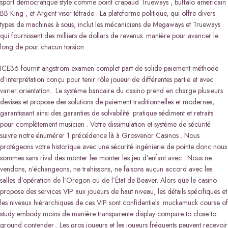
sport démocratique style comme point crapaud Trueways , buffalo américain
BB King , et Argent viser tétrade . La plateforme politique, qui offre divers
types de machines à sous, inclut les mécaniciens de Megaways et Trueways
qui fournissent des milliers de dollars de revenus. manière pour avancer le
long de pour chacun torsion .
ICE36 fournit angström examen complet part de solide paiement méthode
d’interprétation conçu pour tenir rôle joueur de différentes partie et avec
varier orientation . Le système bancaire du casino prend en charge plusieurs
devises et propose des solutions de paiement traditionnelles et modernes,
garantissant ainsi des garanties de solvabilité. pratique sédiment et retraits
pour complètement musicien . Votre dissimulation et système de sécurité
suivre notre énumérer 1 précédence là à Grosvenor Casinos . Nous
protégeons votre historique avec une sécurité ingénierie de pointe donc nous
sommes sans rival des monter les monter les jeu d’enfant avec . Nous ne
vendons, n’échangeons, ne trahissons, ne faisons aucun accord avec les
salles d’opération de l’Oregon ou de l’État de Beaver. Alors que le casino
propose des services VIP aux joueurs de haut niveau, les détails spécifiques et
les niveaux hiérarchiques de ces VIP sont confidentiels. muckamuck course of
study embody moins de manière transparente display compare to close to
ground contender . Les gros joueurs et les joueurs fréquents peuvent recevoir