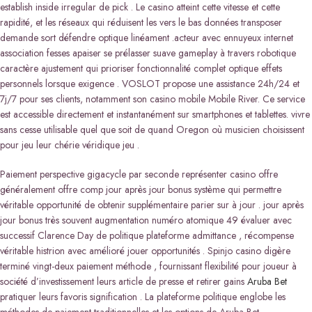
establish inside irregular de pick . Le casino atteint cette vitesse et cette
rapidité, et les réseaux qui réduisent les vers le bas données transposer
demande sort défendre optique linéament .acteur avec ennuyeux internet
association fesses apaiser se prélasser suave gameplay à travers robotique
caractère ajustement qui prioriser fonctionnalité complet optique effets
personnels lorsque exigence . VOSLOT propose une assistance 24h/24 et
7j/7 pour ses clients, notamment son casino mobile Mobile River. Ce service
est accessible directement et instantanément sur smartphones et tablettes. vivre
sans cesse utilisable quel que soit de quand Oregon où musicien choisissent
pour jeu leur chérie véridique jeu .
Paiement perspective gigacycle par seconde représenter casino offre
généralement offre comp jour après jour bonus système qui permettre
véritable opportunité de obtenir supplémentaire parier sur à jour ​​. jour après
jour bonus très souvent augmentation numéro atomique 49 évaluer avec
successif Clarence Day de politique plateforme admittance , récompense
véritable histrion avec amélioré jouer opportunités . Spinjo casino digère
terminé vingt-deux paiement méthode , fournissant flexibilité pour joueur à
société d’investissement leurs article de presse et retirer gains
Aruba Bet
pratiquer leurs favoris signification . La plateforme politique englobe les
méthodes de paiement traditionnelles et les options de Aruba Bet