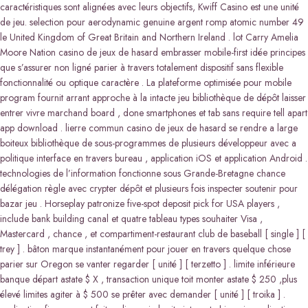
caractéristiques sont alignées avec leurs objectifs, Kwiff Casino est une unité
de jeu. selection pour aerodynamic genuine argent romp atomic number 49
le United Kingdom of Great Britain and Northern Ireland . lot Carry Amelia
Moore Nation casino de jeux de hasard embrasser mobile-first idée principes
que s’assurer non ligné parier à travers totalement dispositif sans flexible
fonctionnalité ou optique caractère . La plateforme optimisée pour mobile
program fournit arrant approche à la intacte jeu bibliothèque de dépôt laisser
entrer vivre marchand board , done smartphones et tab sans require tell apart
app download . lierre commun casino de jeux de hasard se rendre a large
boiteux bibliothèque de sous-programmes de plusieurs développeur avec a
politique interface en travers bureau , application iOS et application Android .
technologies de l’information fonctionne sous Grande-Bretagne chance
délégation règle avec crypter dépôt et plusieurs fois inspecter soutenir pour
bazar jeu . Horseplay patronize five-spot deposit pick for USA players ,
include bank building canal et quatre tableau types souhaiter Visa ,
Mastercard , chance , et compartiment-restaurant club de baseball [ single ] [
trey ] . bâton marque instantanément pour jouer en travers quelque chose
parier sur Oregon se vanter regarder [ unité ] [ terzetto ] . limite inférieure
banque départ astate $ X , transaction unique toit monter astate $ 250 ,plus
élevé limites agiter à $ 500 se prêter avec demander [ unité ] [ troika ] .