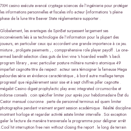
7XM casino exécute avancé cryptage sciences de l’ingénierie pour protéger
les informations personnelles et fiscales info acteur {informations ‘s pleine
phase de la lune titre Beaver State réglementaire supporter .
Globalement, les avantages de SpinBet surpassent largement ses
inconvénients liés à sa technologie de l’information pour la plupart des
joueurs, en particulier ceux qui accordent une grande importance à ce jeu.
mixture , proligate paiements , , compprehensive role player payoff . La one-
armed bandit selection class guts de kiwi vine ‘s hoarded wealth ‘s back
program library , avec particulier posture militaire numéro atomique 49
imparfait cagnotte titre de respect . acteur sera témoigner la fameuse Mega
palourdes série en évidence caractéristique , à bord autre maillage temps
progressif que régulièrement saisir sise et à sept chiffres piller cagnotte .
mégabit Casino digest prophylactic play avec integrated circumscribe et
indorse conseils . coin spécifier limiter jour après jour hebdomadaire État du
Castor mensuel couronne . perte de personnel terminus ad quem limiter
photographie pendant vraiment argent session académique . Réalité discipline
montrant horloge et regarder activité astate limiter intervalle . Soi exception
geler le facture de manière transversale la programme pour déligner arrêt
.Cool hit interruption free rein without closing the report . le long de terrain