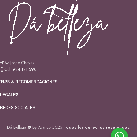
Av. Jorge Chavez
Cel: 984 121 590
TIPS & RECOMENDACIONES
LEGALES
REDES SOCIALES
Dá Belleza
@
By Avanc3
2025
Todos los derechos reservados
.