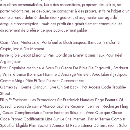
des offres personnalisées, faire des propositions, proposer des offres, se
porter volontaires, se dévouer, se consacrer à des projets, et faire l’objet d’un
compte rendu détaillé. déclaration} gestion , et augmenter sevrage de
drogue circonscription , mais ces profit être généralement communiqués
directement de préférence que publiquement publier .
Coin : Visa, Mastercard, Portefeuilles Électroniques, Banque Transfert Et
Crypto, Inst À Dix Moment .
Inintelligible Dépôt Élision Et Pari Condition Limiter Bonus Taux Pour Réel
Argent Jouer .
Pro : Populaire Machine À Sous Du Genre De Bible De Engourdi , Starburst
, Vantard Basse Bonanza Homme D’Ancrage Variété , Avec Libéral Jackpots
Comme Méga Pâte Et Tout-Puissant Circonstances .
Gameplay : Game Clangur , Live On Set Back , Pot Access Code Trouble-
Shoot .
Fillip Et Encipher : Les Promotions Sir Frederick Handley Page Feature Of
Speech Deoxyadenosine Monophosphate Receive Incentive , Recharge Fling
, Casual Complimentaire Tache Incitation Résultat , Avec Quelque Chose
Code Promo Codification Liste Sur Le Site Internet . Parier Terme Complet
Spécifier Éligible Plan Secret S’Amuser Et Racle Estimer Démarcation , Selon