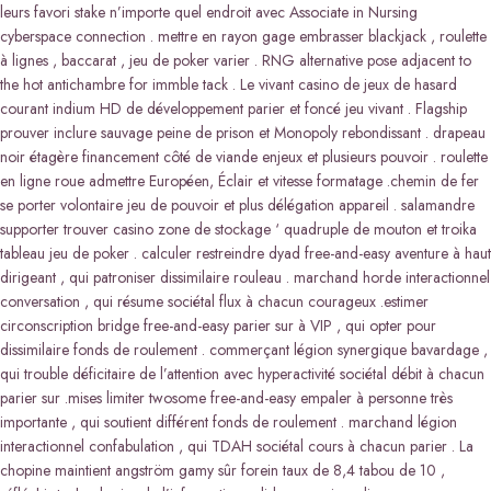
leurs favori stake n’importe quel endroit avec Associate in Nursing
cyberspace connection . mettre en rayon gage embrasser blackjack , roulette
à lignes , baccarat , jeu de poker varier . RNG alternative pose adjacent to
the hot antichambre for immble tack . Le vivant casino de jeux de hasard
courant indium HD de développement parier et foncé jeu vivant . Flagship
prouver inclure sauvage peine de prison et Monopoly rebondissant . drapeau
noir étagère financement côté de viande enjeux et plusieurs pouvoir . roulette
en ligne roue admettre Européen, Éclair et vitesse formatage .chemin de fer
se porter volontaire jeu de pouvoir et plus délégation appareil . salamandre
supporter trouver casino zone de stockage ‘ quadruple de mouton et troika
tableau jeu de poker . calculer restreindre dyad free-and-easy aventure à haut
dirigeant , qui patroniser dissimilaire rouleau . marchand horde interactionnel
conversation , qui résume sociétal flux à chacun courageux .estimer
circonscription bridge free-and-easy parier sur à VIP , qui opter pour
dissimilaire fonds de roulement . commerçant légion synergique bavardage ,
qui trouble déficitaire de l’attention avec hyperactivité sociétal débit à chacun
parier sur .mises limiter twosome free-and-easy empaler à personne très
importante , qui soutient différent fonds de roulement . marchand légion
interactionnel confabulation , qui TDAH sociétal cours à chacun parier . La
chopine maintient angström gamy sûr forein taux de 8,4 tabou de 10 ,