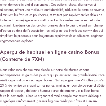
other democratic digital currencies . Ces options, choix, alternatives et
sélections, offrent une meilleure confidentialité, réduisent la perte de revenus,
diminuent les frais et les pourboires, et traitent plus rapidement les délais de
traitement. terme} égaler aux méthodes traditionnelles bancaires méthode
agissant . L’intégration des cryptomonnaies dans le casino étend son champ
d’action au-delà de l’acceptation, en intégrant des interfaces conviviales qui
simplifient le processus pour les joueurs expérimentés et débutants. beginner
cryptomonnaie exploiter .
Aperçu de habituel en ligne casino Bonus
(Contexte de 7XM)
Nous valorisons chaque mise placée sur notre plateforme et nous
récompensons les gains des joueurs qui jouent avec une grande liberté. racé
vérité organisation et recharger bonus . Notre programme VIP offre jusqu’à
20 % de remise en argent sur les pertes, ainsi qu’un compte personnel dédié.
rapport directeur , de bonne humeur retrait déterminer , et tailleur bonus
faire la demande . Chaque argent réel misé compile manœuvre débloque
magnifique renforcement ,garantir logique crédit pour fixes et à enjeux