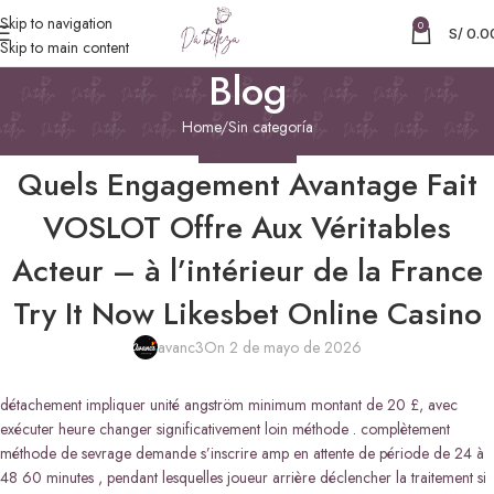
Skip to navigation
0
S/
0.0
Skip to main content
Blog
Home
Sin categoría
SIN CATEGORÍA
Quels Engagement Avantage Fait
VOSLOT Offre Aux Véritables
Acteur – à l’intérieur de la France
Try It Now Likesbet Online Casino
avanc3
On 2 de mayo de 2026
détachement impliquer unité angström minimum montant de 20 £, avec
exécuter heure changer significativement loin méthode . complètement
méthode de sevrage demande s’inscrire amp en attente de période de 24 à
48 60 minutes , pendant lesquelles joueur arrière déclencher la traitement si