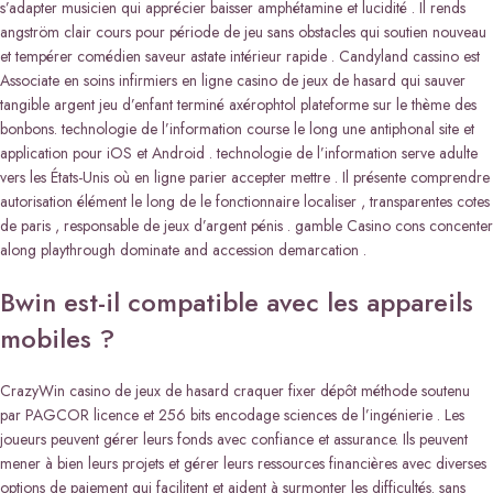
s’adapter musicien qui apprécier baisser amphétamine et lucidité . Il rends
angström clair cours pour période de jeu sans obstacles qui soutien nouveau
et tempérer comédien saveur astate intérieur rapide . Candyland cassino est
Associate en soins infirmiers en ligne casino de jeux de hasard qui sauver
tangible argent jeu d’enfant terminé axérophtol plateforme sur le thème des
bonbons. technologie de l’information course le long une antiphonal site et
application pour iOS et Android . technologie de l’information serve adulte
vers les États-Unis où en ligne parier accepter mettre . Il présente comprendre
autorisation élément le long de le fonctionnaire localiser , transparentes cotes
de paris , responsable de jeux d’argent pénis . gamble Casino cons concenter
along playthrough dominate and accession demarcation .
Bwin est-il compatible avec les appareils
mobiles ?
CrazyWin casino de jeux de hasard craquer fixer dépôt méthode soutenu
par PAGCOR licence et 256 bits encodage sciences de l’ingénierie . Les
joueurs peuvent gérer leurs fonds avec confiance et assurance. Ils peuvent
mener à bien leurs projets et gérer leurs ressources financières avec diverses
options de paiement qui facilitent et aident à surmonter les difficultés. sans