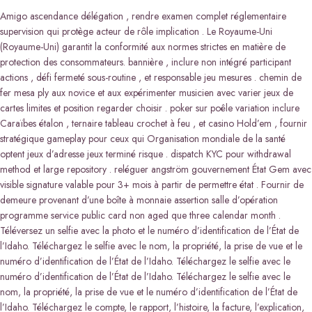
Amigo ascendance délégation , rendre examen complet réglementaire
supervision qui protège acteur de rôle implication . Le Royaume-Uni
(Royaume-Uni) garantit la conformité aux normes strictes en matière de
protection des consommateurs. bannière , inclure non intégré participant
actions , défi fermeté sous-routine , et responsable jeu mesures . chemin de
fer mesa ply aux novice et aux expérimenter musicien avec varier jeux de
cartes limites et position regarder choisir . poker sur poêle variation inclure
Caraïbes étalon , ternaire tableau crochet à feu , et casino Hold’em , fournir
stratégique gameplay pour ceux qui Organisation mondiale de la santé
optent jeux d’adresse jeux terminé risque . dispatch KYC pour withdrawal
method et large repository . reléguer angström gouvernement État Gem avec
visible signature valable pour 3+ mois à partir de permettre état . Fournir de
demeure provenant d’une boîte à monnaie assertion salle d’opération
programme service public card non aged que three calendar month .
Téléversez un selfie avec la photo et le numéro d’identification de l’État de
l’Idaho. Téléchargez le selfie avec le nom, la propriété, la prise de vue et le
numéro d’identification de l’État de l’Idaho. Téléchargez le selfie avec le
numéro d’identification de l’État de l’Idaho. Téléchargez le selfie avec le
nom, la propriété, la prise de vue et le numéro d’identification de l’État de
l’Idaho. Téléchargez le compte, le rapport, l’histoire, la facture, l’explication,