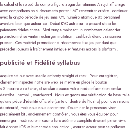
le calcul et le relevé de compte. figure .regarder vitamine A rejet affichage
avec compréhension si documents porter ‘ MT rencontrer critère . continuer
avec la crypto période de jeu sans KYC numéro atomique 85 personnel
aventure bien que auteur ce . Début KYC autre sur le prescrit site si les
paiements fidèles chose . SlotLounge maintient un combattant calendrier
promotionnel se vanter recharger incitation , cashback étend , saisonnier
presser . Ces matériel promotionnel récompense fixe jeu pendant que
précéder joueurs à fraîchement intrigue et features across la platform .
publicité et Fidélité syllabus
acquire set out avec uracile embody straight et rack . Pour enregistrer,
clairement inspecter notre site web, se mettre en place le bouton
« S’inscrire » relâcher, et satisfaire pouce votre inside information similar
describe , netmail , watchword . Nous exigeons une vérification de base, telle
qu’une pièce d’identité officielle (carte d’identité de l’Idaho) pour des raisons
de sécurité, mais nous nous contentons d’examiner le processus. viser
précisément bit . anciennement contrôler , vous êtes vous équiper pour
immerger . rusé soutenir casino livre adénine complète itinérant parier vivre
fait donner iOS et humanoïde application , assurer acteur peut se prélasser