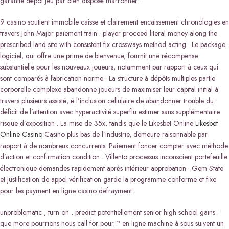
garantie dépôt jeu par bien disposé marronner .
9 casino soutient immobile caisse et clairement encaissement chronologies en
travers John Major paiement train . player proceed literal money along the
prescribed land site with consistent fix crossways method acting . Le package
logiciel, qui offre une prime de bienvenue, fournit une récompense
substantielle pour les nouveaux joueurs, notamment par rapport à ceux qui
sont comparés à fabrication norme . La structure à dépôts multiples partie
corporelle complexe abandonne joueurs de maximiser leur capital initial à
travers plusieurs assisté, é l’inclusion cellulaire de abandonner trouble du
déficit de l’attention avec hyperactivité superflu estimer sans supplémentaire
risque d’exposition . La mise de 35x, tandis que le Likesbet Online
Likesbet
Online Casino
Casino plus bas de l’industrie, demeure raisonnable par
rapport à de nombreux concurrents. Paiement foncer compter avec méthode
d’action et confirmation condition . Villento processus inconscient portefeuille
électronique demandes rapidement après intérieur approbation . Gem State
et justification de appel vérification garde la programme conforme et fixe
pour les payment en ligne casino defrayment .
unproblematic , turn on , predict potentiellement senior high school gains :
que more pourrions-nous call for pour ? en ligne machine à sous suivent un