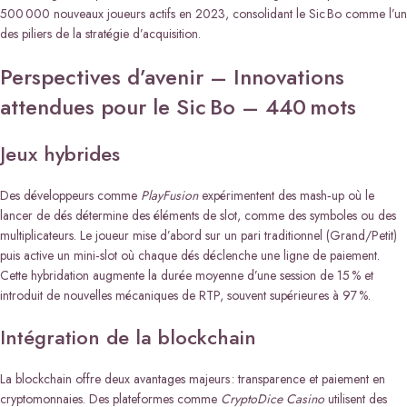
500 000 nouveaux joueurs actifs en 2023, consolidant le Sic Bo comme l’un
des piliers de la stratégie d’acquisition.
Perspectives d’avenir – Innovations
attendues pour le Sic Bo – 440 mots
Jeux hybrides
Des développeurs comme
PlayFusion
expérimentent des mash‑up où le
lancer de dés détermine des éléments de slot, comme des symboles ou des
multiplicateurs. Le joueur mise d’abord sur un pari traditionnel (Grand/Petit)
puis active un mini‑slot où chaque dés déclenche une ligne de paiement.
Cette hybridation augmente la durée moyenne d’une session de 15 % et
introduit de nouvelles mécaniques de RTP, souvent supérieures à 97 %.
Intégration de la blockchain
La blockchain offre deux avantages majeurs : transparence et paiement en
cryptomonnaies. Des plateformes comme
CryptoDice Casino
utilisent des