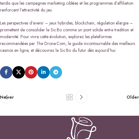
tandis que les campagnes marketing ciblées et les programmes d’affiliation
renforcent l’attractivité du jeu.
Les perspectives d’avenir – jeux hybrides, blockchain, régulation élargie –
promettent de consolider le Sic Bo comme un pont solide entre tradition et
modernité. Pour vivre cette évolution, explorez les plateformes
recommandées par The Drone.Com, le guide incontournable des meilleurs
casinos en ligne, et découvrez le Sic Bo du futur dès aujourd’hui.
Newer
Older