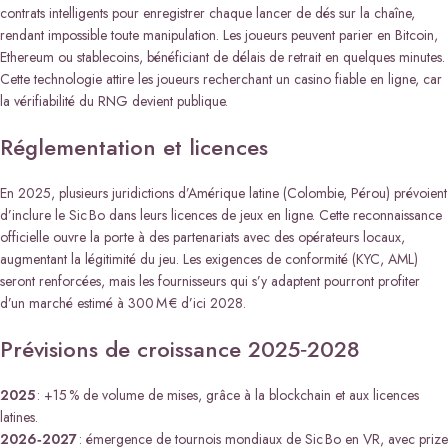
contrats intelligents pour enregistrer chaque lancer de dés sur la chaîne,
rendant impossible toute manipulation. Les joueurs peuvent parier en Bitcoin,
Ethereum ou stablecoins, bénéficiant de délais de retrait en quelques minutes.
Cette technologie attire les joueurs recherchant un casino fiable en ligne, car
la vérifiabilité du RNG devient publique.
Réglementation et licences
En 2025, plusieurs juridictions d’Amérique latine (Colombie, Pérou) prévoient
d’inclure le Sic Bo dans leurs licences de jeux en ligne. Cette reconnaissance
officielle ouvre la porte à des partenariats avec des opérateurs locaux,
augmentant la légitimité du jeu. Les exigences de conformité (KYC, AML)
seront renforcées, mais les fournisseurs qui s’y adaptent pourront profiter
d’un marché estimé à 300 M € d’ici 2028.
Prévisions de croissance 2025‑2028
2025
: +15 % de volume de mises, grâce à la blockchain et aux licences
latines.
2026‑2027
: émergence de tournois mondiaux de Sic Bo en VR, avec prize