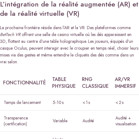
L’intégration de la réalité augmentée (AR) et
de la réalité virtuelle (VR)
La prochaine frontière réside dans l’AR et la VR. Des plateformes comme
BetTech VR
offrent une salle de casino virtuelle où les dés apparaissent en
3D, flottant au centre d’une table holographique. Les joueurs, équipés d’un
casque Oculus, peuvent interagir avec le croupier en temps réel, choisir leurs
mises via des gestes et même entendre le cliquetis des dés comme dans un
vrai salon.
TABLE
RNG
AR/VR
FONCTIONNALITÉ
PHYSIQUE
CLASSIQUE
IMMERSIF
Temps de lancement
5‑10 s
< 1 s
< 2 s
Transparence
Audité +
Variable
Audité
(certification)
visualisation