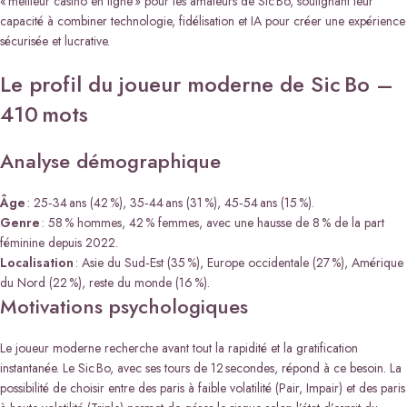
« meilleur casino en ligne » pour les amateurs de Sic Bo, soulignant leur
capacité à combiner technologie, fidélisation et IA pour créer une expérience
sécurisée et lucrative.
Le profil du joueur moderne de Sic Bo –
410 mots
Analyse démographique
Âge
: 25‑34 ans (42 %), 35‑44 ans (31 %), 45‑54 ans (15 %).
Genre
: 58 % hommes, 42 % femmes, avec une hausse de 8 % de la part
féminine depuis 2022.
Localisation
: Asie du Sud‑Est (35 %), Europe occidentale (27 %), Amérique
du Nord (22 %), reste du monde (16 %).
Motivations psychologiques
Le joueur moderne recherche avant tout la rapidité et la gratification
instantanée. Le Sic Bo, avec ses tours de 12 secondes, répond à ce besoin. La
possibilité de choisir entre des paris à faible volatilité (Pair, Impair) et des paris