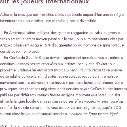
sur les joueurs internationaux
Adapter la musique aux marchés ciblés représente aujourd’hui une stratégie
incontournable pour attirer une clientèle globale diversifiée.
– En Amérique latine, intégrer des rythmes reggaeton ou salsa augmente
sensiblement le temps moyen passé sur le site ; plusieurs opérateurs cités par
Arizuka observent jusqu’à 15 % d’augmentation du nombre de spins lorsque
ces styles sont employés.
– En Corée du Sud, la K‑pop devient rapidement incontournable ; même si
certaines licences restent réservées aux artistes locaux afin d’éviter tout
problème juridique lié aux droits musicaux.\n\nIl faut toutefois faire preuve
de sensibilité culturelle afin d’éviter les stéréotypes réducteurs : remplacer
naïvement tous les éléments « exotiques » par des clichés peut aliéner voire
provoquer des réactions négatives dans certains pays.\n\nDes études internes
publiées par différents casinos fiables en ligne montrent que lorsqu’un slot
utilise la langue locale dans ses chants ou ses effets vocaux — sans toutefois
sacrifier la qualité sonore — le taux de conversion augmente jusqu’à 22 %,
surtout chez les joueurs français inscrits sur
casino en ligne france légal
.