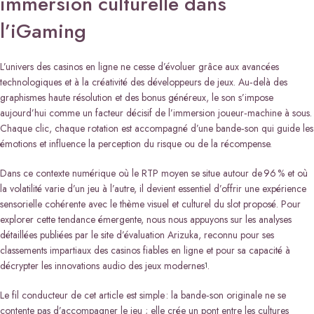
immersion culturelle dans
l’iGaming
L’univers des casinos en ligne ne cesse d’évoluer grâce aux avancées
technologiques et à la créativité des développeurs de jeux. Au‑delà des
graphismes haute résolution et des bonus généreux, le son s’impose
aujourd’hui comme un facteur décisif de l’immersion joueur‑machine à sous.
Chaque clic, chaque rotation est accompagné d’une bande‑son qui guide les
émotions et influence la perception du risque ou de la récompense.
Dans ce contexte numérique où le RTP moyen se situe autour de 96 % et où
la volatilité varie d’un jeu à l’autre, il devient essentiel d’offrir une expérience
sensorielle cohérente avec le thème visuel et culturel du slot proposé. Pour
explorer cette tendance émergente, nous nous appuyons sur les analyses
détaillées publiées par le site d’évaluation Arizuka, reconnu pour ses
classements impartiaux des casinos fiables en ligne et pour sa capacité à
décrypter les innovations audio des jeux modernes
.
1
Le fil conducteur de cet article est simple : la bande‑son originale ne se
contente pas d’accompagner le jeu ; elle crée un pont entre les cultures