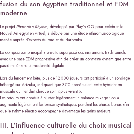
fusion du son égyptien traditionnel et EDM
moderne
Le projet
Pharaoh’s Rhythm
, développé par Play’n GO pour célébrer le
Nouvel An égyptien virtuel, a débuté par une étude ethnomusicologique
menée auprès d’experts du oud et du darbouka.
Le compositeur principal a ensuite superposé ces instruments traditionnels
avec une base EDM progressive afin de créer un contraste dynamique entre
passé millénaire et modernité digitale.
Lors du lancement bêta, plus de 12 000 joueurs ont participé à un sondage
hébergé sur Arizuka, indiquant que 87 % appréciaient cette hybridation
musicale qui rendait chaque spin « plus vivant ».
Les retours ont conduit à ajuster légèrement la balance mixage : on a
augmenté légèrement les basses synthétiques pendant les phases bonus afin
que le rythme électro accompagne davantage les gains majeurs.
III. L’influence culturelle du choix musical