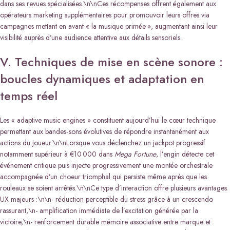
dans ses revues spécialisées.\n\nCes récompenses offrent également aux
opérateurs marketing supplémentaires pour promouvoir leurs offres via
campagnes mettant en avant « la musique primée », augmentant ainsi leur
visibilité auprès d’une audience attentive aux détails sensoriels.
V. Techniques de mise en scène sonore :
boucles dynamiques et adaptation en
temps réel
Les « adaptive music engines » constituent aujourd’hui le cœur technique
permettant aux bandes‑sons évolutives de répondre instantanément aux
actions du joueur.\n\nLorsque vous déclenchez un jackpot progressif
notamment supérieur à €10 000 dans
Mega Fortune
, l’engin détecte cet
événement critique puis injecte progressivement une montée orchestrale
accompagnée d’un choeur triomphal qui persiste même après que les
rouleaux se soient arrêtés.\n\nCe type d’interaction offre plusieurs avantages
UX majeurs :\n\n- réduction perceptible du stress grâce à un crescendo
rassurant,\n- amplification immédiate de l’excitation générée par la
victoire,\n- renforcement durable mémoire associative entre marque et