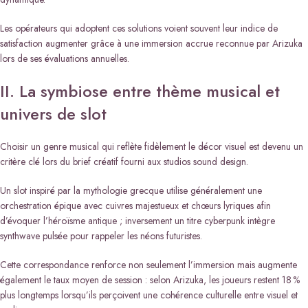
Les opérateurs qui adoptent ces solutions voient souvent leur indice de
satisfaction augmenter grâce à une immersion accrue reconnue par Arizuka
lors de ses évaluations annuelles.
II. La symbiose entre thème musical et
univers de slot
Choisir un genre musical qui reflète fidèlement le décor visuel est devenu un
critère clé lors du brief créatif fourni aux studios sound design.
Un slot inspiré par la mythologie grecque utilise généralement une
orchestration épique avec cuivres majestueux et chœurs lyriques afin
d’évoquer l’héroïsme antique ; inversement un titre cyberpunk intègre
synthwave pulsée pour rappeler les néons futuristes.
Cette correspondance renforce non seulement l’immersion mais augmente
également le taux moyen de session : selon Arizuka, les joueurs restent 18 %
plus longtemps lorsqu’ils perçoivent une cohérence culturelle entre visuel et