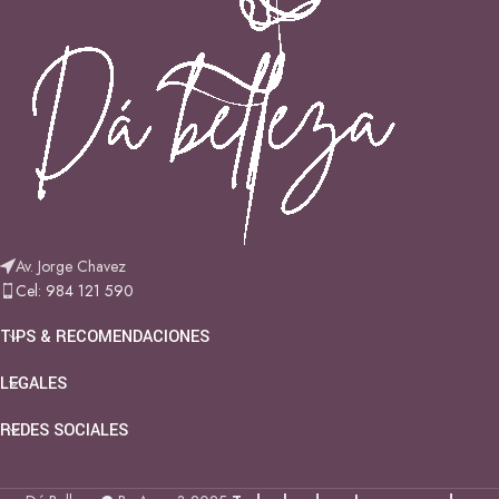
Av. Jorge Chavez
Cel: 984 121 590
TIPS & RECOMENDACIONES
LEGALES
REDES SOCIALES