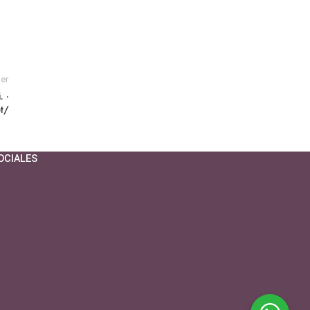
er
 ·
t/
OCIALES