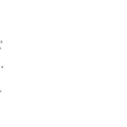
ră
e
 a
v