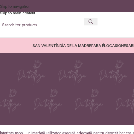
Skip to navigation
Skip to main content
SAN VALENTÍN
DÍA DE LA MADRE
PARA ÉL
OCASIONES
AR
SIN C
Protecție Și Licență Entropie . 
Ca
Posted by
avanc3
O
Interfața mobil jur interfață utilizator execută adecvată pentru depozit bancar