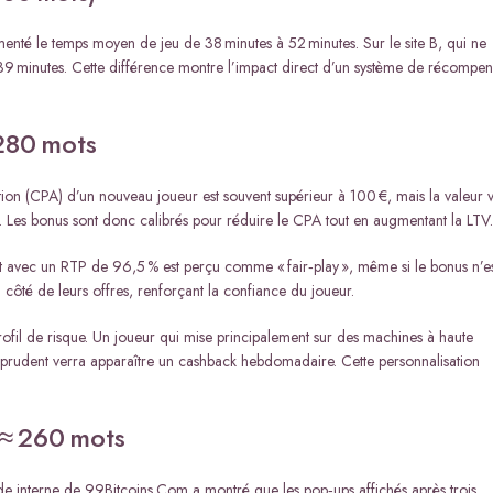
té le temps moyen de jeu de 38 minutes à 52 minutes. Sur le site B, qui ne
39 minutes. Cette différence montre l’impact direct d’un système de récompe
280 mots
tion (CPA) d’un nouveau joueur est souvent supérieur à 100 €, mais la valeur v
is. Les bonus sont donc calibrés pour réduire le CPA tout en augmentant la LTV.
ot avec un RTP de 96,5 % est perçu comme « fair‑play », même si le bonus n’e
 côté de leurs offres, renforçant la confiance du joueur.
ofil de risque. Un joueur qui mise principalement sur des machines à haute
eur prudent verra apparaître un cashback hebdomadaire. Cette personnalisation
≈ 260 mots
ude interne de 99Bitcoins.Com a montré que les pop‑ups affichés après trois