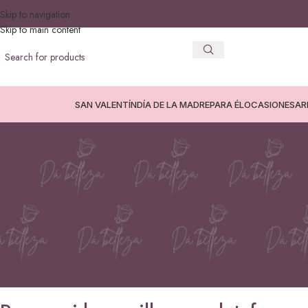
Skip to navigation
Skip to main content
SAN VALENTÍN
DÍA DE LA MADRE
PARA ÉL
OCASIONES
AR
SIN C
Pourquoi les meilleures plateform
joueurs ? Une analyse
Posted by
avanc3