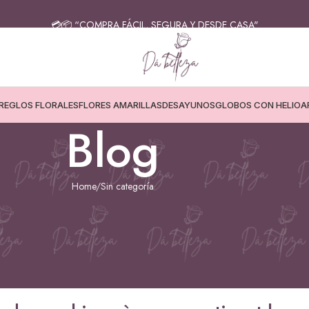
💳📦 “COMPRA FÁCIL, SEGURA Y DESDE CASA"
REGLOS FLORALES
FLORES AMARILLAS
DESAYUNOS
GLOBOS CON HELIO
A
Blog
Home
Sin categoría
ATEGORÍA
es de machines à sous captivent les
 scientifique des bonus
On 15 de abril de 2026