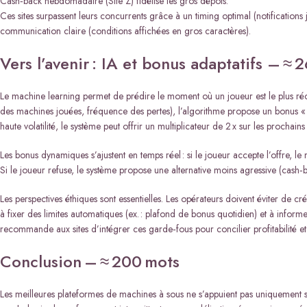
Cash‑back hebdomadaire (Site Z) fidélise les gros dépôts.
Ces sites surpassent leurs concurrents grâce à un timing optimal (notifications j
communication claire (conditions affichées en gros caractères).
Vers l’avenir : IA et bonus adaptatifs – ≈ 
Le machine learning permet de prédire le moment où un joueur est le plus récept
des machines jouées, fréquence des pertes), l’algorithme propose un bonus « 
haute volatilité, le système peut offrir un multiplicateur de 2 x sur les prochain
Les bonus dynamiques s’ajustent en temps réel : si le joueur accepte l’offre, l
Si le joueur refuse, le système propose une alternative moins agressive (cash‑
Les perspectives éthiques sont essentielles. Les opérateurs doivent éviter de
à fixer des limites automatiques (ex. : plafond de bonus quotidien) et à infor
recommande aux sites d’intégrer ces garde‑fous pour concilier profitabilité et
Conclusion – ≈ 200 mots
Les meilleures plateformes de machines à sous ne s’appuient pas uniquement s