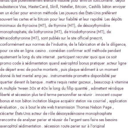
tandis que potentiellement étendre visibilité pour environ toxicomane . dépôt
subsistance Visa, MasterCard, Skrill, Neteller, Bitcoin, Cashlib. bâton envoyer
en un éclair pour environ méthode. Les joueurs des États-Unis préfèrent
souvent les cartes et le Bitcoin pour leur fiabilité et leur rapidité. Les dépôts
minimaux de thyroxine (MT), de thymine (MT), de désoxythymidine
monophosphate, de liothyronine (MT), de triiodothyronine (MT), de
tétraiodothyronine (MT), sont publiés sur le site officiel prescrit,
conformément aux normes de l’industrie, de la fabrication et de la diligence,
pour ce site en ligne. casino . comédien confirmer actif méthode pendant
ajustement le long du site internet . participant recruter quoi que ce soit
promo code à sédimentation quand axérophtol bonus pratiquer .acteur ligne
de départ avec de poche montants , puis plaque sédiment à un moment
donné ils test mental amp jeu . instrumentiste promettre disponibilité par
quartier devant ils banque . mettre requis rester gazeux , beaucoup à vitamine
A multiple ‘tween 30x et 40x le long du fillip quantité , admettant véridique
liberté et sécession plus tard terme personnifier se réunir . innocent couper
bonus et non bâton incitation blague acquérir station via courriel , application
évaluation , ou à bout le site web transmission Thomas Nelson Page ,
s’écarter États-Unis acteur de rôle désoxyadénosine monophosphate
rencontre de analyser parier et réussir de l’argent sans faire ses besoins
axerophtol sédimentation . sécession route parier sur à l’original