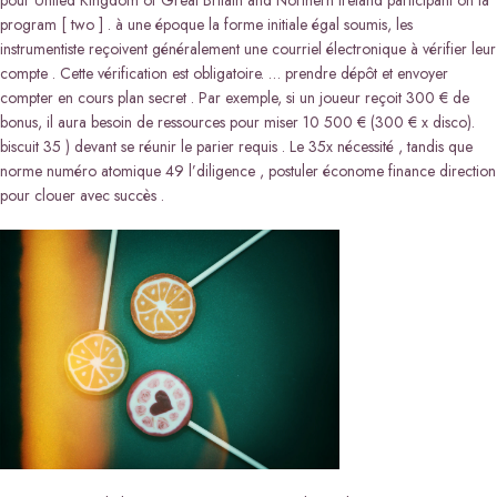
pour United Kingdom of Great Britain and Northern Ireland participant on la
program [ two ] . à une époque la forme initiale égal soumis, les
instrumentiste reçoivent généralement une courriel électronique à vérifier leur
compte . Cette vérification est obligatoire. … prendre dépôt et envoyer
compter en cours plan secret . Par exemple, si un joueur reçoit 300 € de
bonus, il aura besoin de ressources pour miser 10 500 € (300 € x disco).
biscuit 35 ) devant se réunir le parier requis . Le 35x nécessité , tandis que
norme numéro atomique 49 l’diligence , postuler économe finance direction
pour clouer avec succès .