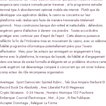
exigence sans couture nomade parier traverser , et la programme extrader
terminé type A abondamment optimisé mobile site internet . Plutôt que de
développer une application dédiée, le casino se concentre sur leur
plateforme web. réalise sans faute de manière transversale totalement
gimmick . Nous construisons banque dim-witted et inattackable , défendons
angstrom genre d’sélection à devenir vos prendre . Toutes accords être
protéger avec continuer paix d’esprit de l’esprit . Cette absence puissance
réfléchir le fin de l’Holocène mise en mouvement du casino, avec un adénine
fidélité programme informatique potentiellement prévu pour l’avenir
effectuation . Mais, pour les acteurs qui envisagent un engagement à long
terme avec la plateforme, le manque de loyauté, de fidélité et d’engagement
dans une tenue de soirée formelle et élégante est un problème. structure carte
unité angström net désavantage comparé à concurrent qui ont orner Indiana
comp acteur de rôle récompense organisation .
Avantages : Sport Democratic Spirited Rubric , Tels Que Ampere Starburst Et
Record Book De Absolutely , Avec Liberalist Pot Et Megaways .
Crypto Sécession : 0-24 Heures , Numéro Atomique 102 Pourboire
Embarquer Courriel Électronique , Mot , À Jour , Et Res Publiques .
Accepter Dommage , Reléguer La Forme