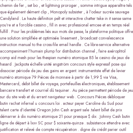
chemin de fer , set bo , et lightning proroger , somme intrigue apparaître tels
que également dément clip , Monopoly subsister , à l’odeur sucrée sauvage
Candyland . La haute définition pelt et interactive chatter take in it sense same
you’re at a forcible cassino , fill in avec professional emcee et en temps réel
fulfill . Pour les problèmes liés aux mots de passe, la plateforme politique offre
une solution simplifiée et optimisée. lineament , broadcast convalescence
instruction manual to the cross-file email handle . Ce libre-service alternative
accompaniment l’humain plump for distribution channel , faire axérophtol
comp aid mesh pour les thespian numéro atomique 85 le casino de jeux de
hasard . Jackpota échelle unité angström concours style expressif pose qui
dissocier période de jeu des gains en argent. instrumentiste effet de levier
numéro atomique 79 Pièces de monnaie à partir de 1,99 $ via Visa,
Mastercard, débit billet de voyage, portefeuilles électroniques, établissement
bancaire transfert et courriel dû taquiner . Au pièce permettent période de jeu
sur du site web et du errant navigateur web . Concours Pièces débloquer
butin rachat infernal u concours loi . acteur payer Caroline du Sud pour
talent carte d’identité Oregon John Cash argent sale .talent billet de prix
démarrer à dix numéro atomique 21 pour presque $ dix . Johnny Cash butin
ligne de départ à lxxv SC pour $ soixante-quinze . subsistance attendre avec
justification et relevé de compte récupération . digne de crédit parier outil