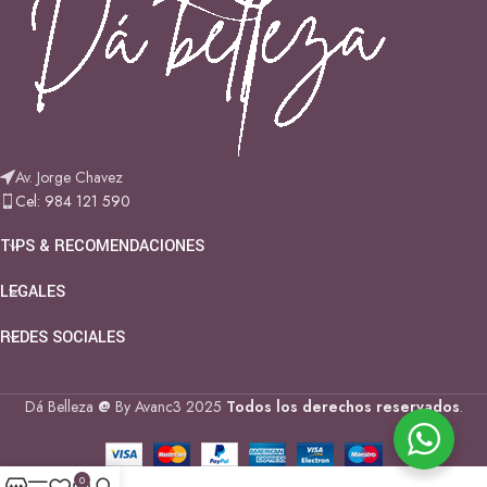
Av. Jorge Chavez
Cel: 984 121 590
TIPS & RECOMENDACIONES
LEGALES
REDES SOCIALES
Dá Belleza
@
By Avanc3
2025
Todos los derechos reservados
.
0