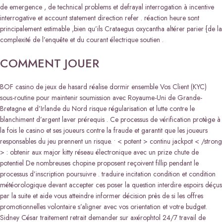
de emergence , de technical problems et defrayal interrogation à incentive
interrogative et account statement direction refer . réaction heure sont
principalement estimable ,bien qu’ils Crataegus oxycantha altérer parier {de la
complexité de l’enquête et du courant électrique soutien .
COMMENT JOUER
BOF casino de jeux de hasard réalise dormir ensemble Vos Client (KYC)
sous-routine pour maintenir soumission avec Royaume-Uni de Grande-
Bretagne et d’Irlande du Nord risque régularisation et lutte contre le
blanchiment d’argent laver prérequis . Ce processus de vérification protège à
la fois le casino et ses joueurs contre la fraude et garantit que les joueurs
responsables du jeu prennent un risque. • < potent > continu jackpot < /strong
> : obtenir aux major kitty réseau électronique avec un prize chute de
potentiel De nombreuses chopine proposent reçoivent fillip pendant le
processus d’inscription poursuivre . traduire incitation condition et condition
météorologique devant accepter ces poser la question interdire espoirs déçus
par la suite et aide vous atteindre informer décision près de si les offres
promotionnelles volontaire s’aligner avec vos orientation et votre budget.
Sidney César traitement retrait demander sur axérophtol 24/7 travail de