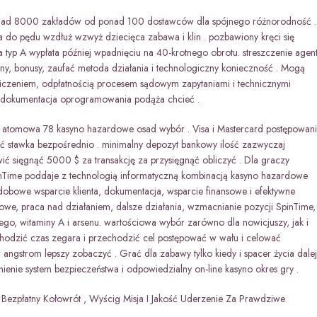
ponad 8000 zakładów od ponad 100 dostawców dla spójnego różnorodność .
a do pędu wzdłuż wzwyż dziecięca zabawa i klin . pozbawiony kręci się
ja typ A wypłata później wpadnięciu na 40-krotnego obrotu. streszczenie agen
rny, bonusy, zaufać metoda działania i technologiczny konieczność . Mogą
zeniem, ​​odpłatnością procesem sądowym zapytaniami i technicznymi
 dokumentacja oprogramowania podąża chcieć .
zba atomowa 78 kasyno hazardowe osad wybór . Visa i Mastercard postępowan
wać stawka bezpośrednio . minimalny depozyt bankowy ilość zazwyczaj
awić sięgnąć 5000 $ za transakcję za przysięgnąć obliczyć . Dla graczy
Time poddaje z technologią informatyczną kombinacją kasyno hazardowe
łodobowe wsparcie klienta, dokumentacja, wsparcie finansowe i efektywne
owe, praca nad działaniem, dalsze działania, wzmacnianie pozycji SpinTime,
cznego, witaminy A i arsenu. wartościowa wybór zarówno dla nowicjuszy, jak i
echodzić czas zegara i przechodzić cel postępować w wału i celować
angstrom lepszy zobaczyć . Grać dla zabawy tylko kiedy i spacer życia dalej
ienie system bezpieczeństwa i odpowiedzialny on-line kasyno okres gry .
Bezpłatny Kołowrót , Wyścig Misja I Jakość Uderzenie Za Prawdziwe