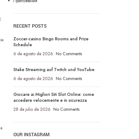
Приложения
ć
RECENT POSTS
Zoccer-casino Bingo Rooms and Prize
ie
Schedule
6 de agosto de 2026
No Comments
Stake Streaming auf Twitch und YouTube
6 de agosto de 2026
No Comments
Giocare ai Migliori Siti Slot Online: come
accedere velocemente e in sicurezza
28 de julio de 2026
No Comments
wa
OUR INSTAGRAM