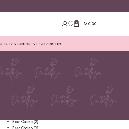
0
S/
0.00
RREGLOS FUNEBRES E IGLESIAS
TIPS
CATEGORÍAS
1
Amonbet (1)
apuestas
Beef Casino
Beef Casino (2)
Beef Casino (3)