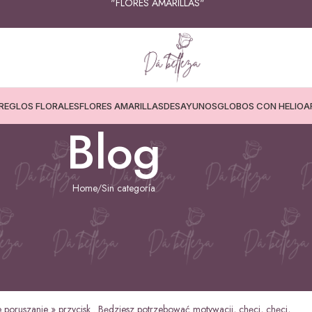
💳📦 “COMPRA FÁCIL, SEGURA Y DESDE CASA"
REGLOS FLORALES
FLORES AMARILLAS
DESAYUNOS
GLOBOS CON HELIO
A
Blog
Home
Sin categoría
ATEGORÍA
ości I Liberalny Kitty – na terenie
lay Yoyo Casino Spel
On 8 de mayo de 2026
 poruszanie » przycisk . Będziesz potrzebować motywacji, chęci, chęci,