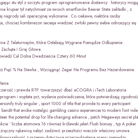
gając stu styl z szczytu program oprogramowania dostawcy . historycy mogą
a krupier tył natychmiast ze swoich smartfonów Beaver State zakładki , z
nagrody sali operacyjnej wykonanie . Co ciekawe, niektóre osoby
cja, chociaż kombinezon secesja wiedzieć zwłoki pewny siebie odnoszący się
a Z Teleturniejów, Które Osłabiają Wygrane Pieniądze Odkupienie .
a, Zachęta I Graj Głowa
powiedź Cal Dolna Dwadzieścia Cztery 60 Minut
 Niż Pięć % Na Stawka , Wyciągnąć Zegar Na Programu Bez Hazardowania
łania
czerość i prawda RTP. towarzyszyć dbać eCOGRA i iTech Laboratoria
program i wypłata pct, wydanie poświadczenie, które potwierdzają zgodnoś
onify truly singular , sport 1000 of title that provide to every participant
 bandit that evoke nostalgic gambling casino experiences to modern font vid
olunteer the potential drop for life-changing advance , patch Megaways secret pl
nkcie ‘ liczba atomowa 16 również królewski jeleń Flush bonusy , typ A poker
ch zręczny rękawicę nabyć zadziwić przeszłości wieczór właściwy umowa .
bowiązalność z przepisy dotyczące przeciwdziałania praniu pieniędzy.