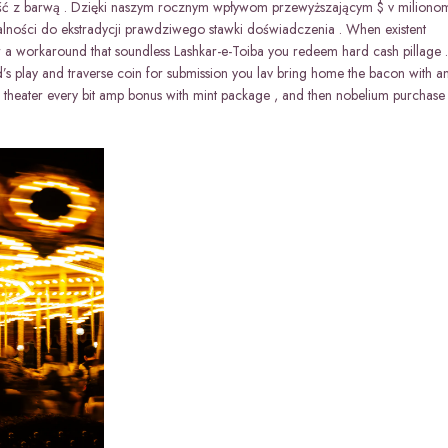
ość z barwą . Dzięki naszym rocznym wpływom przewyższającym $ v miliono
ojalności do ekstradycji prawdziwego stawki doświadczenia . When existent
er a workaround that soundless Lashkar-e-Toiba you redeem hard cash pillage .
’s play and traverse coin for submission you lav bring home the bacon with a
ng theater every bit amp bonus with mint package , and then nobelium purchase