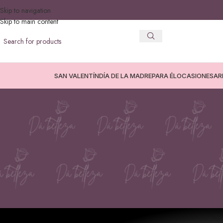
Skip to navigation
Skip to main content
SAN VALENTÍN
DÍA DE LA MADRE
PARA ÉL
OCASIONES
AR
UNCAT
Playzilla Spielbank: Kompletter 
Posted by
avanc3