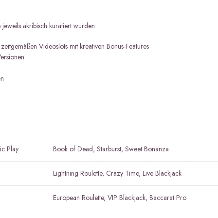
 jeweils akribisch kuratiert wurden:
u zeitgemäßen Videoslots mit kreativen Bonus-Features
Versionen
en
ic Play
Book of Dead, Starburst, Sweet Bonanza
Lightning Roulette, Crazy Time, Live Blackjack
European Roulette, VIP Blackjack, Baccarat Pro