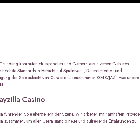
er Gründung kontinuierlich expandiert und Gamern aus diversen Gebieten
m höchste Standards in Hinsicht auf Spielniveau, Datensicherheit und
nehmigung der Spielaufsicht von Curacao (Lizenznummer 8048/JAZ), was unsere
ht.
yzilla Casino
on führenden Spieleherstellern der Szene. Wir arbeiten mit namhaften Provide
ion zusammen, um allen Usern ständig neue und aufregende Erfahrungen zu