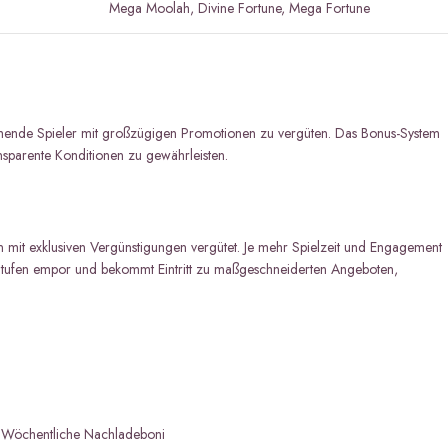
Mega Moolah, Divine Fortune, Mega Fortune
tehende Spieler mit großzügigen Promotionen zu vergüten. Das Bonus-System
nsparente Konditionen zu gewährleisten.
 mit exklusiven Vergünstigungen vergütet. Je mehr Spielzeit und Engagement
IP-Stufen empor und bekommt Eintritt zu maßgeschneiderten Angeboten,
Wöchentliche Nachladeboni