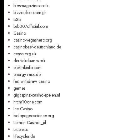
biosmagazine.co.uk
bizzo-slots.com.gr
BSB
bsb007official.com
Casino
casino-vegashero.org
casinobeef-deutschland.de
censa.org.uk
derrickduan.work
elektrikinfo.com
energy-race.de
fast withdraw casino
games
gigaspinz-casino-spelen.nl
htcm10one.com
Ice Casino
isotopegeoscience.org
Lemon Casino _pl
Licenses
lifecycler.de