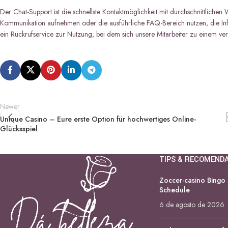
Der Chat-Support ist die schnellste Kontaktmöglichkeit mit durchschnittlichen
Kommunikation aufnehmen oder die ausführliche FAQ-Bereich nutzen, die Info
ein Rückrufservice zur Nutzung, bei dem sich unsere Mitarbeiter zu einem ve
Newer
Unique Casino – Eure erste Option für hochwertiges Online-
Glücksspiel
TIPS & RECOMEND
Zoccer-casino Bingo
Schedule
6 de agosto de 2026