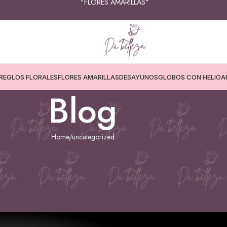
💳📦 “COMPRA FÁCIL, SEGURA Y DESDE CASA"
REGLOS FLORALES
FLORES AMARILLAS
DESAYUNOS
GLOBOS CON HELIO
A
Blog
Home
uncategorized
EGORIZED
Übersicht über die Gaming-Plattform
On 29 de abril de 2026