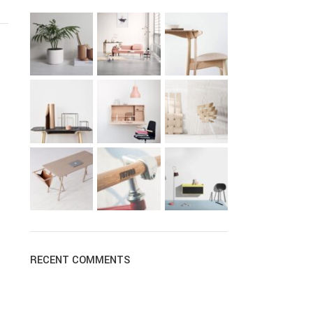
RECENT COMMENTS