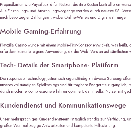
Prepaidkarten wie Paysafecard für Nutzer, die ihre Kosten kontrollieren wün
Alle Einzahlungs- und Auszahlungsvorgänge werden durch neueste SSL-Verschl
nach bevorzugter Zahlungsart, wobei Online-Wallets und Digitalwährungen i
Mobile Gaming-Erfahrung
Playzilla Casino wurde mit einem Mobile-First-Konzept entwickelt, was heißt, 
erfordern keinerlei eigene Anwendung, da die Web- Version auf sämtlichen ver
Tech- Details der Smartphone- Plattform
Die responsive Technology justiert sich eigenständig an diverse Screengrößen
unseres vollständigen Spielkatalogs sind für tragbare Endgeräte zugänglich,
durch moderne Kompressionsverfahren optimiert, damit selbst Nutzer mit ge
Kundendienst und Kommunikationswege
Unser mehrsprachiges Kundendienstteam ist täglich ständig zur Verfügung, um 
großen Wert auf zügige Antwortzeiten und kompetente Hilfestellung.