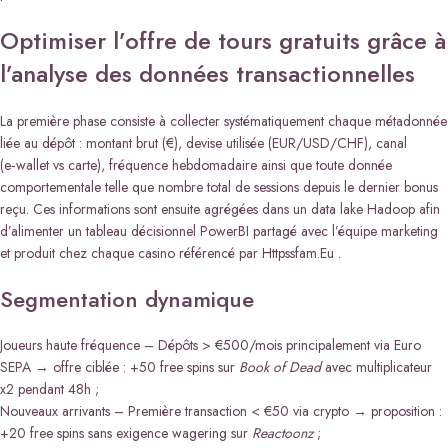
Optimiser l’offre de tours gratuits grâce à
l’analyse des données transactionnelles
La première phase consiste à collecter systématiquement chaque métadonnée
liée au dépôt : montant brut (€), devise utilisée (EUR/USD/CHF), canal
(e‑wallet vs carte), fréquence hebdomadaire ainsi que toute donnée
comportementale telle que nombre total de sessions depuis le dernier bonus
reçu. Ces informations sont ensuite agrégées dans un data lake Hadoop afin
d’alimenter un tableau décisionnel PowerBI partagé avec l’équipe marketing
et produit chez chaque casino référencé par Httpssfam.Eu .
Segmentation dynamique
Joueurs haute fréquence – Dépôts > €500/mois principalement via Euro
SEPA → offre ciblée : +50 free spins sur
Book of Dead
avec multiplicateur
x2 pendant 48h ;
Nouveaux arrivants – Première transaction < €50 via crypto → proposition :
+20 free spins sans exigence wagering sur
Reactoonz
;