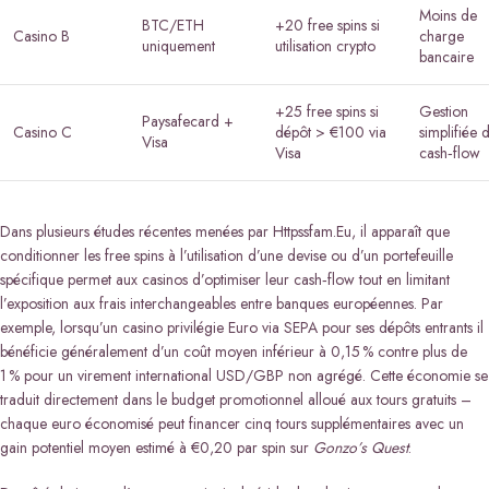
Moins de
BTC/ETH
+20 free spins si
Casino B
charge
uniquement
utilisation crypto
bancaire
+25 free spins si
Gestion
Paysafecard +
Casino C
dépôt > €100 via
simplifiée 
Visa
Visa
cash‑flow
Dans plusieurs études récentes menées par Httpssfam.Eu, il apparaît que
conditionner les free spins à l’utilisation d’une devise ou d’un portefeuille
spécifique permet aux casinos d’optimiser leur cash‑flow tout en limitant
l’exposition aux frais interchangeables entre banques européennes. Par
exemple, lorsqu’un casino privilégie Euro via SEPA pour ses dépôts entrants il
bénéficie généralement d’un coût moyen inférieur à 0,15 % contre plus de
1 % pour un virement international USD/GBP non agrégé. Cette économie se
traduit directement dans le budget promotionnel alloué aux tours gratuits –
chaque euro économisé peut financer cinq tours supplémentaires avec un
gain potentiel moyen estimé à €0,20 par spin sur
Gonzo’s Quest
.