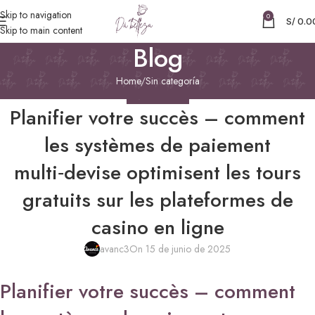
Skip to navigation
0
S/
0.0
Skip to main content
Blog
Home
Sin categoría
SIN CATEGORÍA
Planifier votre succès – comment
les systèmes de paiement
multi‑devise optimisent les tours
gratuits sur les plateformes de
casino en ligne
avanc3
On 15 de junio de 2025
Planifier votre succès – comment