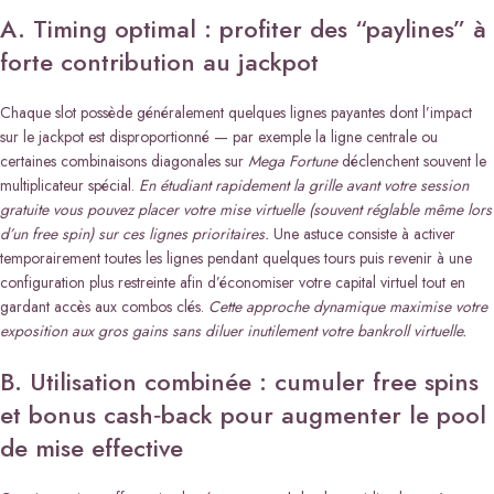
A. Timing optimal : profiter des “paylines” à
forte contribution au jackpot
Chaque slot possède généralement quelques lignes payantes dont l’impact
sur le jackpot est disproportionné — par exemple la ligne centrale ou
certaines combinaisons diagonales sur
Mega Fortune
déclenchent souvent le
multiplicateur spécial.
En étudiant rapidement la grille avant votre session
gratuite vous pouvez placer votre mise virtuelle (souvent réglable même lors
d’un free spin) sur ces lignes prioritaires.
Une astuce consiste à activer
temporairement toutes les lignes pendant quelques tours puis revenir à une
configuration plus restreinte afin d’économiser votre capital virtuel tout en
gardant accès aux combos clés.
Cette approche dynamique maximise votre
exposition aux gros gains sans diluer inutilement votre bankroll virtuelle.
B. Utilisation combinée : cumuler free spins
et bonus cash‑back pour augmenter le pool
de mise effective