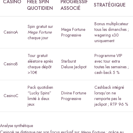
CASINO
FREE SPIN
PROGRESSIF
STRATÉGIQUE
QUOTIDIEN
ASSOCIÉ
Bonus multiplicateur
Spin gratuit sur
Mega Fortune
tous les dimanches ;
CasinoA
Mega Fortune
Progressive
wagering x30
chaque jour
uniquement
Tour gratuit
Programme VIP
aléatoire après
Starburst
avec tour extra
CasinoB
chaque dépôt
Deluxe Jackpot
toutes les semaines ;
>10€
cash‑back 5 %
Pack quotidien
Cashback intégré
“Lucky Spins”
Divine Fortune
lorsqu’on ne
CasinoC
limité à deux
Progressive
remporte pas le
jeux
jackpot ; RTP 96 %
Analyse synthétique
CasinoA se distingue par son focus exclusif sur
Mega Fortune
; grâce au