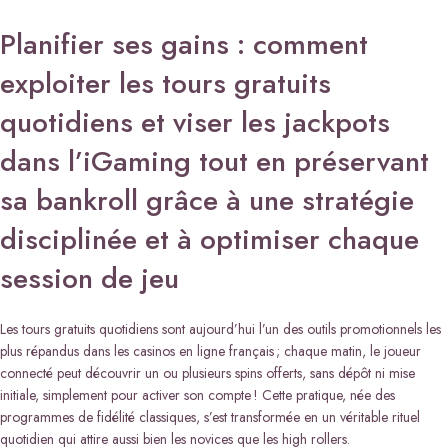
Planifier ses gains : comment
exploiter les tours gratuits
quotidiens et viser les jackpots
dans l’iGaming tout en préservant
sa bankroll grâce à une stratégie
disciplinée et à optimiser chaque
session de jeu
Les tours gratuits quotidiens sont aujourd’hui l’un des outils promotionnels les
plus répandus dans les casinos en ligne français ; chaque matin, le joueur
connecté peut découvrir un ou plusieurs spins offerts, sans dépôt ni mise
initiale, simplement pour activer son compte ! Cette pratique, née des
programmes de fidélité classiques, s’est transformée en un véritable rituel
quotidien qui attire aussi bien les novices que les high rollers.