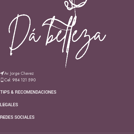
Av. Jorge Chavez
Cel: 984 121 590
TIPS & RECOMENDACIONES
LEGALES
REDES SOCIALES