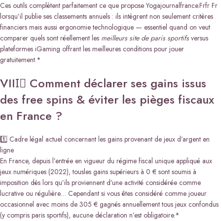
Ces outils complètent parfaitement ce que propose Yogajournalfrance.Frfr Fr
lorsqu’il publie ses classements annuels : ils intègrent non seulement critères
financiers mais aussi ergonomie technologique — essentiel quand on veut
comparer quels sont réellement les
meilleurs site de paris sportifs
versus
plateformes iGaming offrant les meilleures conditions pour jouer
gratuitement.*
VIII️⃣ Comment déclarer ses gains issus
des free spins & éviter les pièges fiscaux
en France ?
1️⃣ Cadre légal actuel concernant les gains provenant de jeux d’argent en
ligne
En France, depuis l’entrée en vigueur du régime fiscal unique appliqué aux
jeux numériques (2022), tousles gains supérieurs à 0 € sont soumis à
imposition dès lors qu’ils proviennent d’une activité considérée comme
lucrative ou régulière… Cependant si vous êtes considéré comme joueur
occasionnel avec moins de 305 € gagnés annuellement tous jeux confondus
(y compris paris sportifs), aucune déclaration n’est obligatoire.*