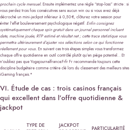
prochain cycle mensuel.
Ensuite implémentez une règle “stop‑loss” stricte : si
vous perdez trois fois consécutives sans aucun win ou si vous avez déjà
décroché un mini‑jackpot inférieur à 0,50 €, clôturez votre session pour
éviter l’effet bouleversement psychologique négatif.
Enfin consignez
systématiquement chaque spin gratuit dans un journal personnel incluant
date, machine jouée, RTP estimé et résultat net ; cette trace statistique vous
permettra ultérieurement d’ajuster vos sélections selon ce qui fonctionne
réellement pour vous.
En suivant ces trois étapes simples vous transformez
chaque offre quotidienne en outil contrôlé plutôt qu’en piège potentiel… Et
n’oubliez pas que Yogajournalfrance.Frfr Fr recommande toujours cette
discipline budgétaire comme critère clé lors du classement des meilleurs sites
iGaming français.*
VI. Étude de cas : trois casinos français
qui excellent dans l’offre quotidienne &
jackpot
TYPE DE
JACKPOT
PARTICULARITÉ