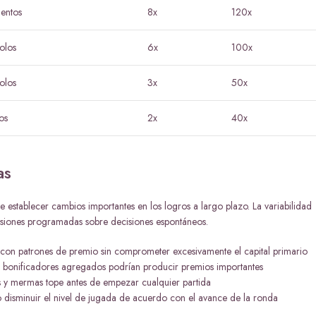
entos
8x
120x
olos
6x
100x
olos
3x
50x
os
2x
40x
as
e establecer cambios importantes en los logros a largo plazo. La variabilidad
esiones programadas sobre decisiones espontáneos.
se con patrones de premio sin comprometer excesivamente el capital primario
os bonificadores agregados podrían producir premios importantes
os y mermas tope antes de empezar cualquier partida
 disminuir el nivel de jugada de acuerdo con el avance de la ronda