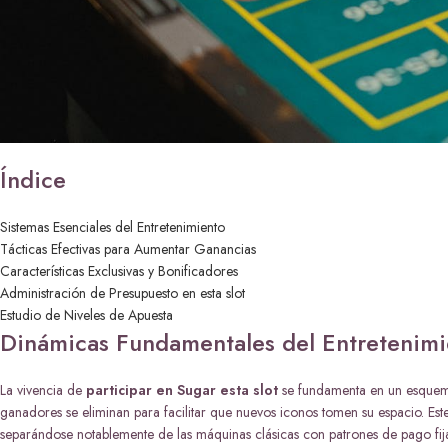
Índice
Sistemas Esenciales del Entretenimiento
Tácticas Efectivas para Aumentar Ganancias
Características Exclusivas y Bonificadores
Administración de Presupuesto en esta slot
Estudio de Niveles de Apuesta
Dinámicas Fundamentales del Entretenim
La vivencia de
participar en Sugar esta slot
se fundamenta en un esquema
ganadores se eliminan para facilitar que nuevos iconos tomen su espacio. Es
separándose notablemente de las máquinas clásicas con patrones de pago fij