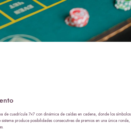
iento
 de cuadrícula 7×7 con dinámica de caídas en cadena, donde los símbolos
te sistema produce posibilidades consecutivas de premios en una única ronda,
as.