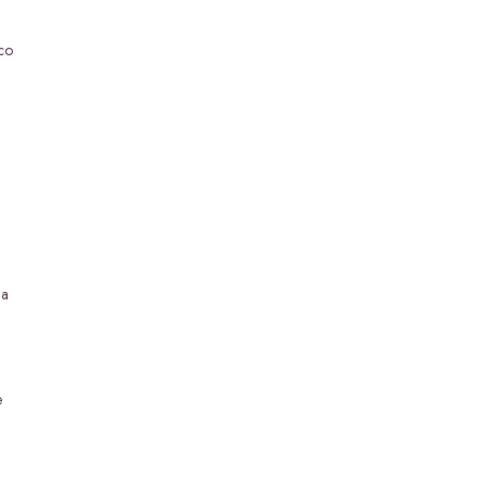
ico
ia
e