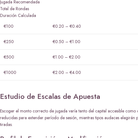
Jugada Recomendada
Total de Rondas
Duración Calculada
€100
€0.20 – €0.40
€250
€0.50 – €1.00
€500
€1.00 – €2.00
€1000
€2.00 – €4.00
Estudio de Escalas de Apuesta
Escoger el monto correcto de jugada varía tanto del capital accesible como del
reducidas para extender período de sesión, mientras tipos audaces elegirán
tiradas.