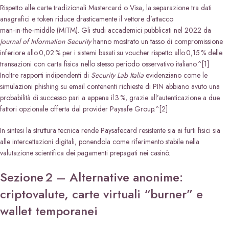
Rispetto alle carte tradizionali Mastercard o Visa, la separazione tra dati
anagrafici e token riduce drasticamente il vettore d’attacco
man‑in‑the‑middle (MITM). Gli studi accademici pubblicati nel 2022 da
Journal of Information Security
hanno mostrato un tasso di compromissione
inferiore allo 0,02 % per i sistemi basati su voucher rispetto allo 0,15 % delle
transazioni con carta fisica nello stesso periodo osservativo italiano.^[1]
Inoltre rapporti indipendenti di
Security Lab Italia
evidenziano come le
simulazioni phishing su email contenenti richieste di PIN abbiano avuto una
probabilità di successo pari a appena il 3 %, grazie all’autenticazione a due
fattori opzionale offerta dal provider Paysafe Group.^[2]
In sintesi la struttura tecnica rende Paysafecard resistente sia ai furti fisici sia
alle intercettazioni digitali, ponendola come riferimento stabile nella
valutazione scientifica dei pagamenti prepagati nei casinò.
Sezione 2 – Alternative anonime:
criptovalute, carte virtuali “burner” e
wallet temporanei