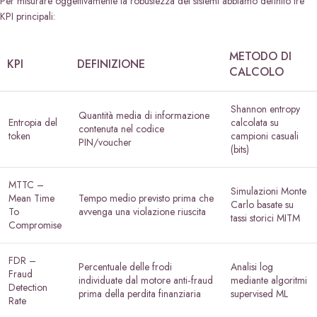
Per misurare oggettivamente la robustezza dei sistemi abbiamo definito tre
KPI principali:
METODO DI
KPI
DEFINIZIONE
CALCOLO
Shannon entropy
Quantità media di informazione
Entropia del
calcolata su
contenuta nel codice
token
campioni casuali
PIN/voucher
(bits)
MTTC –
Simulazioni Monte
Mean Time
Tempo medio previsto prima che
Carlo basate su
To
avvenga una violazione riuscita
tassi storici MITM
Compromise
FDR –
Percentuale delle frodi
Analisi log
Fraud
individuate dal motore anti‑fraud
mediante algoritmi
Detection
prima della perdita finanziaria
supervised ML
Rate