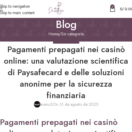
Skip to navigation
0
S/
0.0
Skip to main content
Blog
Home
Sin categoría
SIN CATEGORÍA
Pagamenti prepagati nei casinò
online: una valutazione scientifica
di Paysafecard e delle soluzioni
anonime per la sicurezza
finanziaria
avanc3
On 31 de agosto de 2025
Pagamenti prepagati nei casinò