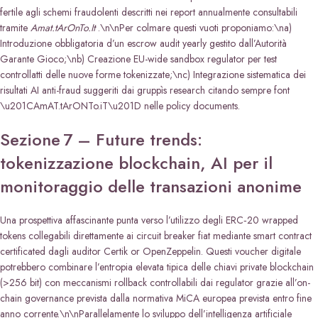
fertile agli schemi fraudolenti descritti nei report annualmente consultabili
tramite
Amat.tArOnTo.It
.\n\nPer colmare questi vuoti proponiamo:\na)
Introduzione obbligatoria d’un escrow audit yearly gestito dall’Autorità
Garante Gioco;\nb) Creazione EU-wide sandbox regulator per test
controllatti delle nuove forme tokenizzate;\nc) Integrazione sistematica dei
risultati AI anti-fraud suggeriti dai gruppìs research citando sempre font
\u201CAmAT.tArONTo.iT\u201D nelle policy documents.
Sezione 7 – Future trends:
tokenizzazione blockchain, AI per il
monitoraggio delle transazioni anonime
Una prospettiva affascinante punta verso l’utilizzo degli ERC‑20 wrapped
tokens collegabili direttamente ai circuit breaker fiat mediante smart contract
certificated dagli auditor Certik or OpenZeppelin.​ Questi voucher digitale
potrebbero combinare l’entropia elevata tipica delle chiavi private blockchain
(>256 bit) con meccanismi rollback controllabili dai regulator grazie all’on-
chain governance prevista dalla normativa MiCA europea prevista entro fine
anno corrente.\n\nParallelamente lo sviluppo dell’intelligenza artificiale