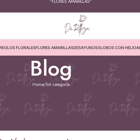
💳📦 “COMPRA FÁCIL, SEGURA Y DESDE CASA"
REGLOS FLORALES
FLORES AMARILLAS
DESAYUNOS
GLOBOS CON HELIO
A
Blog
Home
Sin categoría
ATEGORÍA
 : stratégies gagnantes, programmes
ification intelligente
n 7 de febrero de 2026