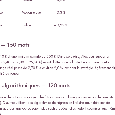
se
Moyen‑élevé
–0,3 %
se
Faible
–0,25 %
? – 150 mots
0,10 € et une limite maximale de 500 €. Dans ce cadre, Alex peut supporter
6,40 → 12,80 → 25,60 €) avant d’atteindre la limite. En combinant cette
tage réel passe de 2,70 % à environ 2,0 %, rendant la stratégie légèrement pl
lité du joueur.
t algorithmiques – 120 mots
n de la Fibonacci avec des filtres basés sur l’analyse des séries de résultats
). D’autres utilisent des algorithmes de régression linéaire pour détecter de
Bien que ces approches soient plus sophistiquées, elles restent soumises aux mê
n.