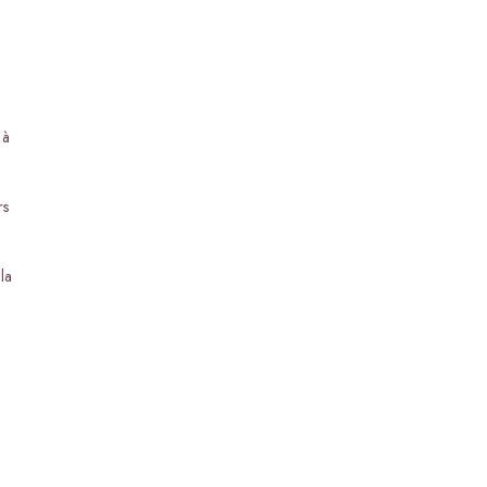
 à
rs
la