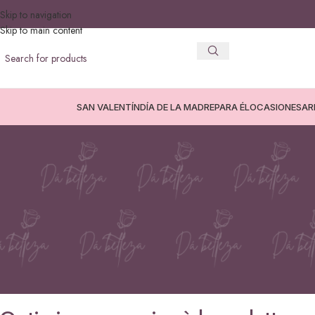
Skip to navigation
Skip to main content
SAN VALENTÍN
DÍA DE LA MADRE
PARA ÉL
OCASIONES
AR
SIN C
Optimiser ses gains à la roulette
de fidélité et plan
Posted by
avanc3
O