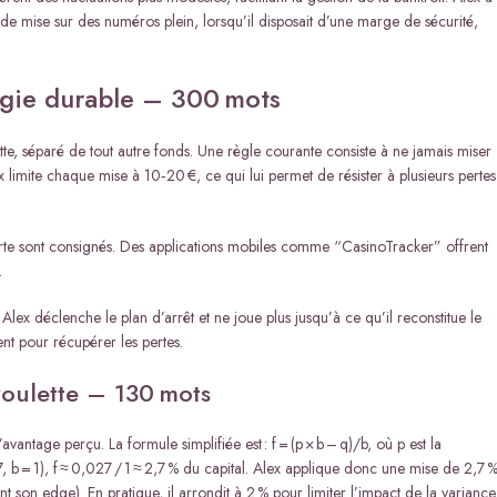
e mise sur des numéros plein, lorsqu’il disposait d’une marge de sécurité,
tégie durable – 300 mots
ette, séparé de tout autre fonds. Une règle courante consiste à ne jamais miser
x limite chaque mise à 10‑20 €, ce qui lui permet de résister à plusieurs pertes
perte sont consignés. Des applications mobiles comme “CasinoTracker” offrent
.
lex déclenche le plan d’arrêt et ne joue plus jusqu’à ce qu’il reconstitue le
ement pour récupérer les pertes.
roulette – 130 mots
vantage perçu. La formule simplifiée est : f = (p × b – q)/b, où p est la
7, b = 1), f ≈ 0,027 / 1 ≈ 2,7 % du capital. Alex applique donc une mise de 2,7 
nt son edge). En pratique, il arrondit à 2 % pour limiter l’impact de la variance