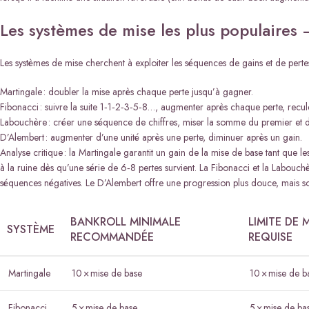
Les systèmes de mise les plus populaires
Les systèmes de mise cherchent à exploiter les séquences de gains et de perte
Martingale : doubler la mise après chaque perte jusqu’à gagner.
Fibonacci : suivre la suite 1‑1‑2‑3‑5‑8…, augmenter après chaque perte, recu
Labouchère : créer une séquence de chiffres, miser la somme du premier et du d
D’Alembert : augmenter d’une unité après une perte, diminuer après un gain.
Analyse critique : la Martingale garantit un gain de la mise de base tant que le
à la ruine dès qu’une série de 6‑8 pertes survient. La Fibonacci et la Labouch
séquences négatives. Le D’Alembert offre une progression plus douce, mais s
BANKROLL MINIMALE
LIMITE DE 
SYSTÈME
RECOMMANDÉE
REQUISE
Martingale
10 × mise de base
10 × mise de b
Fibonacci
5 × mise de base
5 × mise de ba