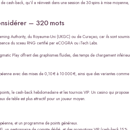
de cash‑back, qu’il a réinvesti dans une session de 30 spins à mise moyenne,
considérer – 320 mots
lte Gaming Authority, du Royaume‑Uni (UKGC) ou de Curaçao, car ils sont soumis
a présence du sceau RNG certifié par eCOGRA ou iTech Labs.
gmatic Play offrent des graphismes fluides, des temps de chargement inférieu
uropéenne avec des mises de 0,10 € à 10 000 €, ainsi que des variantes comme 
points, le cash‑back hebdomadaire et les tournois VIP. Un casino qui propose
x de table est plus attractif pour un joueur moyen.
uropéenne, et un programme de points généreux.
0 €), un gestionnaire de compte dédié, et des promotions VIP (cash‑back 15 %,