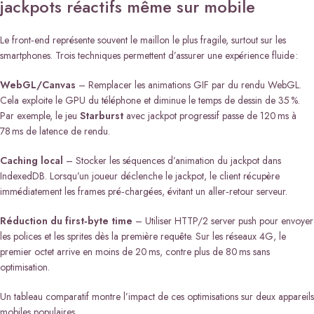
jackpots réactifs même sur mobile
Le front‑end représente souvent le maillon le plus fragile, surtout sur les
smartphones. Trois techniques permettent d’assurer une expérience fluide :
WebGL/Canvas
– Remplacer les animations GIF par du rendu WebGL.
Cela exploite le GPU du téléphone et diminue le temps de dessin de 35 %.
Par exemple, le jeu
Starburst
avec jackpot progressif passe de 120 ms à
78 ms de latence de rendu.
Caching local
– Stocker les séquences d’animation du jackpot dans
IndexedDB. Lorsqu’un joueur déclenche le jackpot, le client récupère
immédiatement les frames pré‑chargées, évitant un aller‑retour serveur.
Réduction du first‑byte time
– Utiliser HTTP/2 server push pour envoyer
les polices et les sprites dès la première requête. Sur les réseaux 4G, le
premier octet arrive en moins de 20 ms, contre plus de 80 ms sans
optimisation.
Un tableau comparatif montre l’impact de ces optimisations sur deux appareils
mobiles populaires.