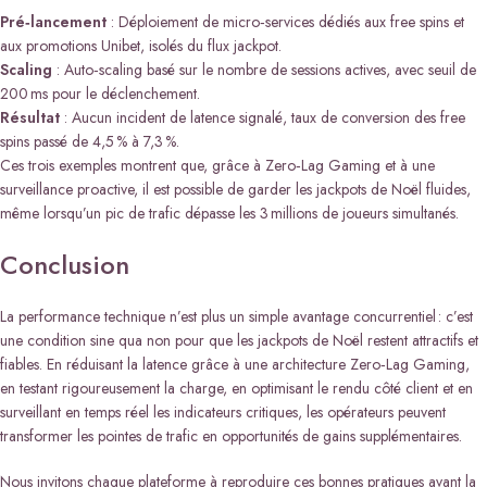
Pré‑lancement
: Déploiement de micro‑services dédiés aux free spins et
aux promotions Unibet, isolés du flux jackpot.
Scaling
: Auto‑scaling basé sur le nombre de sessions actives, avec seuil de
200 ms pour le déclenchement.
Résultat
: Aucun incident de latence signalé, taux de conversion des free
spins passé de 4,5 % à 7,3 %.
Ces trois exemples montrent que, grâce à Zero‑Lag Gaming et à une
surveillance proactive, il est possible de garder les jackpots de Noël fluides,
même lorsqu’un pic de trafic dépasse les 3 millions de joueurs simultanés.
Conclusion
La performance technique n’est plus un simple avantage concurrentiel : c’est
une condition sine qua non pour que les jackpots de Noël restent attractifs et
fiables. En réduisant la latence grâce à une architecture Zero‑Lag Gaming,
en testant rigoureusement la charge, en optimisant le rendu côté client et en
surveillant en temps réel les indicateurs critiques, les opérateurs peuvent
transformer les pointes de trafic en opportunités de gains supplémentaires.
Nous invitons chaque plateforme à reproduire ces bonnes pratiques avant la