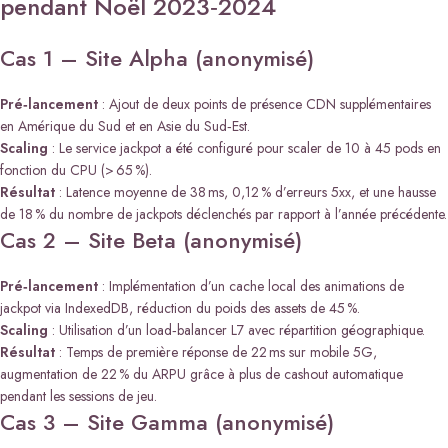
pendant Noël 2023‑2024
Cas 1 – Site Alpha (anonymisé)
Pré‑lancement
: Ajout de deux points de présence CDN supplémentaires
en Amérique du Sud et en Asie du Sud‑Est.
Scaling
: Le service jackpot a été configuré pour scaler de 10 à 45 pods en
fonction du CPU (> 65 %).
Résultat
: Latence moyenne de 38 ms, 0,12 % d’erreurs 5xx, et une hausse
de 18 % du nombre de jackpots déclenchés par rapport à l’année précédente.
Cas 2 – Site Beta (anonymisé)
Pré‑lancement
: Implémentation d’un cache local des animations de
jackpot via IndexedDB, réduction du poids des assets de 45 %.
Scaling
: Utilisation d’un load‑balancer L7 avec répartition géographique.
Résultat
: Temps de première réponse de 22 ms sur mobile 5G,
augmentation de 22 % du ARPU grâce à plus de cashout automatique
pendant les sessions de jeu.
Cas 3 – Site Gamma (anonymisé)