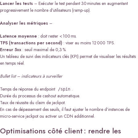
Lancer les tests
– Exécuter le test pendant 30 minutes en augmentant
progressivement le nombre d’utilisateurs (ramp‑up).
Analyser les métriques
–
Latence moyenne
: doit rester < 100 ms.
TPS (transactions per second)
: viser au moins 12 000 TPS.
Erreur 5xx
: seuil maximal de 0,3 %.
Un tableau de suivi des indicateurs clés (KPI) permet de visualiser les résultats
en temps réel.
Bullet list – indicateurs à surveiller
Temps de réponse du endpoint
.
/spin
Durée du processus de cashout automatique.
Taux de réussite du claim de jackpot.
En cas de dépassement des seuils, il faut ajuster le nombre d’instances de
micro‑service jackpot ou activer un CDN additionnel.
Optimisations côté client : rendre les