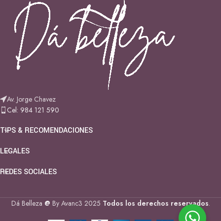
Av. Jorge Chavez
Cel: 984 121 590
TIPS & RECOMENDACIONES
LEGALES
REDES SOCIALES
Dá Belleza
@
By Avanc3
2025
Todos los derechos reservados
.