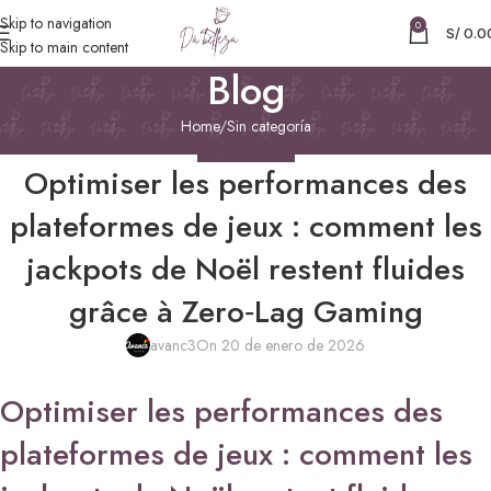
Skip to navigation
0
S/
0.0
Skip to main content
Blog
Home
Sin categoría
SIN CATEGORÍA
Optimiser les performances des
plateformes de jeux : comment les
jackpots de Noël restent fluides
grâce à Zero‑Lag Gaming
avanc3
On 20 de enero de 2026
Optimiser les performances des
plateformes de jeux : comment les