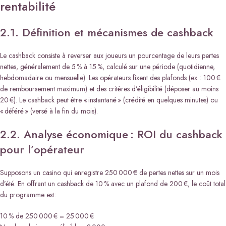
rentabilité
2.1. Définition et mécanismes de cashback
Le cashback consiste à reverser aux joueurs un pourcentage de leurs pertes
nettes, généralement de 5 % à 15 %, calculé sur une période (quotidienne,
hebdomadaire ou mensuelle). Les opérateurs fixent des plafonds (ex. : 100 €
de remboursement maximum) et des critères d’éligibilité (déposer au moins
20 €). Le cashback peut être « instantané » (crédité en quelques minutes) ou
« déféré » (versé à la fin du mois).
2.2. Analyse économique : ROI du cashback
pour l’opérateur
Supposons un casino qui enregistre 250 000 € de pertes nettes sur un mois
d’été. En offrant un cashback de 10 % avec un plafond de 200 €, le coût total
du programme est :
10 % de 250 000 € = 25 000 €