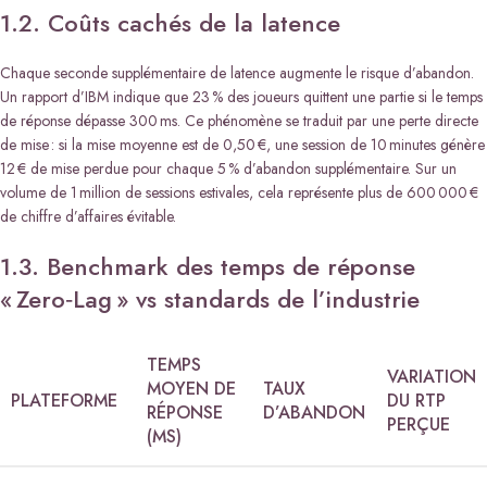
1.2. Coûts cachés de la latence
Chaque seconde supplémentaire de latence augmente le risque d’abandon.
Un rapport d’IBM indique que 23 % des joueurs quittent une partie si le temps
de réponse dépasse 300 ms. Ce phénomène se traduit par une perte directe
de mise : si la mise moyenne est de 0,50 €, une session de 10 minutes génère
12 € de mise perdue pour chaque 5 % d’abandon supplémentaire. Sur un
volume de 1 million de sessions estivales, cela représente plus de 600 000 €
de chiffre d’affaires évitable.
1.3. Benchmark des temps de réponse
« Zero‑Lag » vs standards de l’industrie
TEMPS
VARIATION
MOYEN DE
TAUX
PLATEFORME
DU RTP
RÉPONSE
D’ABANDON
PERÇUE
(MS)