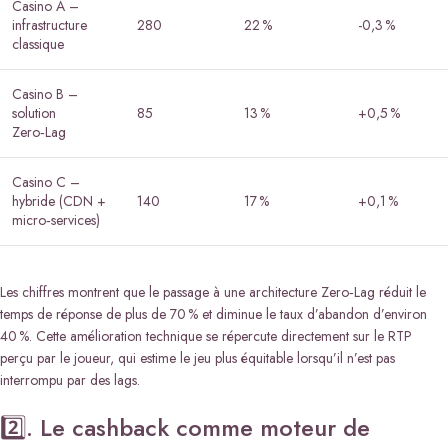
Casino A –
infrastructure
280
22 %
-0,3 %
classique
Casino B –
solution
85
13 %
+0,5 %
Zero‑Lag
Casino C –
hybride (CDN +
140
17 %
+0,1 %
micro‑services)
Les chiffres montrent que le passage à une architecture Zero‑Lag réduit le
temps de réponse de plus de 70 % et diminue le taux d’abandon d’environ
40 %. Cette amélioration technique se répercute directement sur le RTP
perçu par le joueur, qui estime le jeu plus équitable lorsqu’il n’est pas
interrompu par des lags.
2️⃣. Le cashback comme moteur de