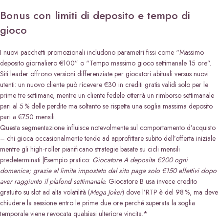
Bonus con limiti di deposito e tempo di
gioco
I nuovi pacchetti promozionali includono parametri fissi come “Massimo
deposito giornaliero €100” o “Tempo massimo gioco settimanale 15 ore”.
Siti leader offrono versioni differenziate per giocatori abituali versus nuovi
utenti: un nuovo cliente può ricevere €30 in crediti gratis validi solo per le
prime tre settimane, mentre un cliente fedele otterrà un rimborso settimanale
pari al 5 % delle perdite ma soltanto se rispetta una soglia massima de­posito
pari a €750 mensili.
Questa segmentazione influisce notevolmente sul comportamento d’acquisto
– chi gioca occasionalmente tende ad approfittare subito dell’offerta iniziale
mentre gli high‑roller pianificano strategie basate su cicli mensili
predeterminati.|Esempio pratico:
Giocatore A deposita €200 ogni
domenica; grazie al limite impostato dal sito paga solo €150 effettivi dopo
aver raggiunto il plafond settimanale.
Giocatore B usa invece credito
gratuito su slot ad alta volatilità (
Mega Joker
) dove l’RTP è del 98 %, ma deve
chiudere la sessione entro le prime due ore perché superata la soglia
temporale viene revocata qualsiasi ulteriore vincita.*