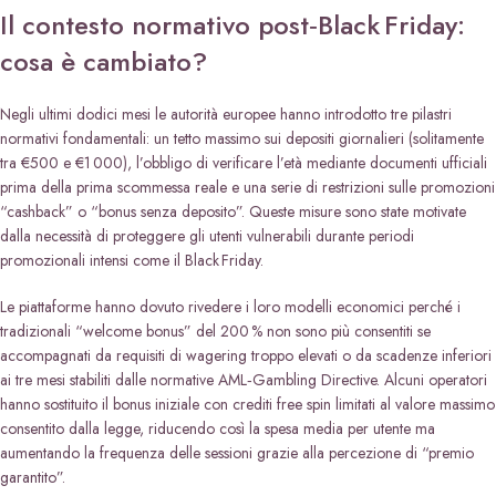
Il contesto normativo post‑Black Friday:
cosa è cambiato?
Negli ultimi dodici mesi le autorità europee hanno introdotto tre pilastri
normativi fondamentali: un tetto massimo sui depositi giornalieri (solitamente
tra €500 e €1 000), l’obbligo di verificare l’età mediante documenti ufficiali
prima della prima scommessa reale e una serie di restrizioni sulle promozioni
“cashback” o “bonus senza deposito”. Queste misure sono state motivate
dalla necessità di proteggere gli utenti vulnerabili durante periodi
promozionali intensi come il Black Friday.
Le piattaforme hanno dovuto rivedere i loro modelli economici perché i
tradizionali “welcome bonus” del 200 % non sono più consentiti se
accompagnati da requisiti di wagering troppo elevati o da scadenze inferiori
ai tre mesi stabiliti dalle normative AML‑Gambling Directive. Alcuni operatori
hanno sostituito il bonus iniziale con crediti free spin limitati al valore massimo
consentito dalla legge, riducendo così la spesa media per utente ma
aumentando la frequenza delle sessioni grazie alla percezione di “premio
garantito”.