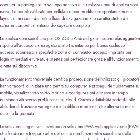
operatori a privilegiare lo sviluppo adattivo e la realizzazione di applicazioni
native. Le portali calibrate per cellulari e pad modificano spontaneamente
layout, dimensioni dei tasti e flussi di navigazione alle caratteristiche dei
schermi compatti, mantenendo capacità complete.
Le applicazioni specifiche per OS iOS e Android garantiscono plus aggiuntivi
rispetto all’accesso via navigatore: alert istantanee per bonus esclusive,
accesso sconnesso a specifiche zone di contenuto, accesso impronta per
login immediati e tutelati, e prestazioni perfezionate grazie all’funzionamento
diretta sul dispositivo.
La funzionamento trasversale certifica prosecuzione dell’utilizzo: gli giocatori
hanno facoltà di iniziare una partita su computer e proseguirla fluidamente su
mobile, visualizzando saldo, storico e configurazioni allineate in tempo
istantaneo attraverso profili basati su cloud. Questa adattabilità soddisfa alle
abitudini di fruizione variegate dell’pubblico moderna, che alterna terminali
durante la giornata.
Le soluzioni lungimiranti investono in soluzioni PWA web applicazione (PWA)
che fondono la trasportabilità del online con funzionalità specifiche delle