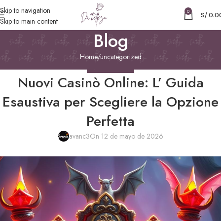
Skip to navigation
0
S/
0.0
Skip to main content
Blog
Home
uncategorized
UNCATEGORIZED
Nuovi Casinò Online: L’ Guida
Esaustiva per Scegliere la Opzione
Perfetta
avanc3
On 12 de mayo de 2026