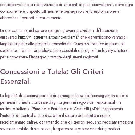
considerevoli nello realizzazione di ambienti digitali coinvolgenti, dove ogni
componente è disposto ottimamente per agevolare la esplorazione e
abbreviare i periodi di caricamento.
La concorrenza nel settore spinge i giovani provider a differenziarsi
attraverso
http://villaguerra.it/casino-ardente/
che garantiscono vantaggi
tangibili rispetto alle proposte consolidate. Questo si traduce in premi più
sostanziosi, termini di prelievo più accessibili e programmi loyalty strutturati
per riconoscere l’impegno costante degli utenti registrati.
Concessioni e Tutela: Gli Criteri
Essenziali
La legalità di ciascuna portale di gaming si basa dall’conseguimento delle
permessi richieste concesse dagli organismi regolatori responsabili. In
territorio italiano, l’Ente delle Entrate e dei Controlli (ADM) rappresenta
l’autorità di controllo che disciplina il settore del intrattenimento
regolamentato online, garantendo che gli gestori seguano regolamentazioni
severe in ambito di sicurezza, trasparenza e protezione dei giocatori.