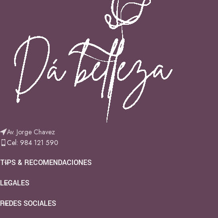
Av. Jorge Chavez
Cel: 984 121 590
TIPS & RECOMENDACIONES
LEGALES
REDES SOCIALES