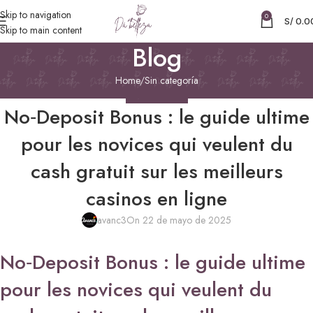
Skip to navigation
0
S/
0.0
Skip to main content
Blog
Home
Sin categoría
SIN CATEGORÍA
No‑Deposit Bonus : le guide ultime
pour les novices qui veulent du
cash gratuit sur les meilleurs
casinos en ligne
avanc3
On 22 de mayo de 2025
No‑Deposit Bonus : le guide ultime
pour les novices qui veulent du