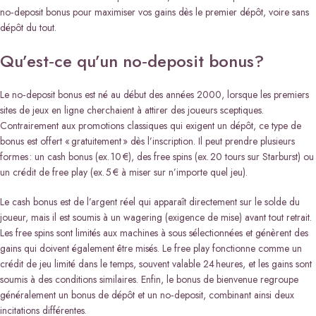
no‑deposit bonus pour maximiser vos gains dès le premier dépôt, voire sans
dépôt du tout.
Qu’est‑ce qu’un no‑deposit bonus?
Le no‑deposit bonus est né au début des années 2000, lorsque les premiers
sites de jeux en ligne cherchaient à attirer des joueurs sceptiques.
Contrairement aux promotions classiques qui exigent un dépôt, ce type de
bonus est offert « gratuitement » dès l’inscription. Il peut prendre plusieurs
formes : un cash bonus (ex. 10 €), des free spins (ex. 20 tours sur Starburst) ou
un crédit de free play (ex. 5 € à miser sur n’importe quel jeu).
Le cash bonus est de l’argent réel qui apparaît directement sur le solde du
joueur, mais il est soumis à un wagering (exigence de mise) avant tout retrait.
Les free spins sont limités aux machines à sous sélectionnées et génèrent des
gains qui doivent également être misés. Le free play fonctionne comme un
crédit de jeu limité dans le temps, souvent valable 24 heures, et les gains sont
soumis à des conditions similaires. Enfin, le bonus de bienvenue regroupe
généralement un bonus de dépôt et un no‑deposit, combinant ainsi deux
incitations différentes.