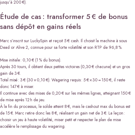
jusqu’à 200 €).
Étude de cas : transformer 5 € de bonus
sans dépôt en gains réels
Marc s’inscrit sur LuckySpin et reçoit 5 € cash. Il choisit la machine à sous
Dead or Alive 2, connue pour sa forte volatilité et son RTP de 96,8 %.
Mise initiale : 0,10 € (1 % du bonus).
Après 30 tours, il obtient deux petites victoires (0,30 € chacune) et un gros
gain de 3 €.
Total misé : 3 € (30 × 0,10 €). Wagering requis : 5 € × 30 = 150 €, il reste
donc 147 € à miser.
Il continue avec des mises de 0,20 € sur les mêmes lignes, atteignant 150 €
de mise après 12 h de jeu.
À la fin du processus, le solde atteint 8 €, mais le cashout max du bonus est
de 15 €. Marc retire donc les 8 €, réalisant un gain net de 3 €. La leçon :
choisir un jeu à haute volatilité, miser petit et respecter le plan de mise
accélère le remplissage du wagering.