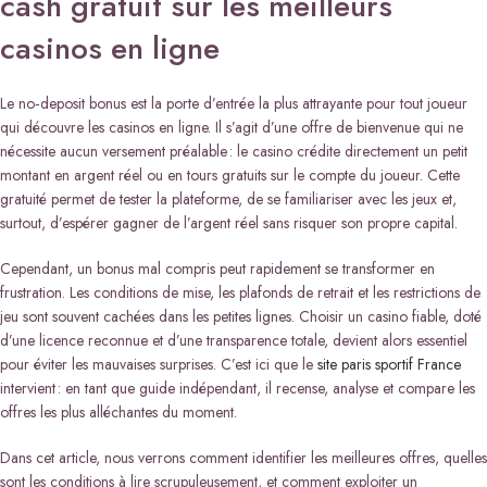
cash gratuit sur les meilleurs
casinos en ligne
Le no‑deposit bonus est la porte d’entrée la plus attrayante pour tout joueur
qui découvre les casinos en ligne. Il s’agit d’une offre de bienvenue qui ne
nécessite aucun versement préalable : le casino crédite directement un petit
montant en argent réel ou en tours gratuits sur le compte du joueur. Cette
gratuité permet de tester la plateforme, de se familiariser avec les jeux et,
surtout, d’espérer gagner de l’argent réel sans risquer son propre capital.
Cependant, un bonus mal compris peut rapidement se transformer en
frustration. Les conditions de mise, les plafonds de retrait et les restrictions de
jeu sont souvent cachées dans les petites lignes. Choisir un casino fiable, doté
d’une licence reconnue et d’une transparence totale, devient alors essentiel
pour éviter les mauvaises surprises. C’est ici que le
site paris sportif France
intervient : en tant que guide indépendant, il recense, analyse et compare les
offres les plus alléchantes du moment.
Dans cet article, nous verrons comment identifier les meilleures offres, quelles
sont les conditions à lire scrupuleusement, et comment exploiter un