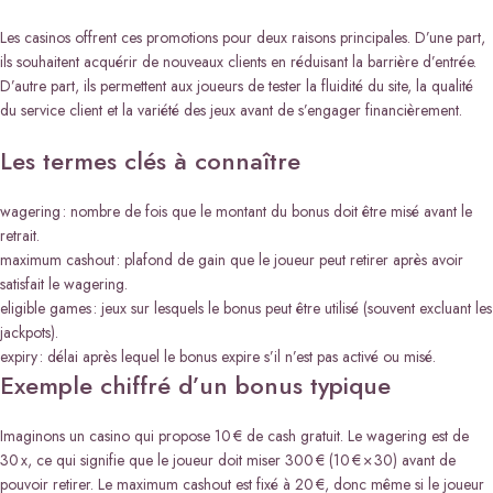
Les casinos offrent ces promotions pour deux raisons principales. D’une part,
ils souhaitent acquérir de nouveaux clients en réduisant la barrière d’entrée.
D’autre part, ils permettent aux joueurs de tester la fluidité du site, la qualité
du service client et la variété des jeux avant de s’engager financièrement.
Les termes clés à connaître
wagering : nombre de fois que le montant du bonus doit être misé avant le
retrait.
maximum cashout : plafond de gain que le joueur peut retirer après avoir
satisfait le wagering.
eligible games : jeux sur lesquels le bonus peut être utilisé (souvent excluant les
jackpots).
expiry : délai après lequel le bonus expire s’il n’est pas activé ou misé.
Exemple chiffré d’un bonus typique
Imaginons un casino qui propose 10 € de cash gratuit. Le wagering est de
30 x, ce qui signifie que le joueur doit miser 300 € (10 € × 30) avant de
pouvoir retirer. Le maximum cashout est fixé à 20 €, donc même si le joueur