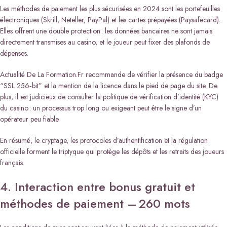
Les méthodes de paiement les plus sécurisées en 2024 sont les portefeuilles
électroniques (Skrill, Neteller, PayPal) et les cartes prépayées (Paysafecard).
Elles offrent une double protection : les données bancaires ne sont jamais
directement transmises au casino, et le joueur peut fixer des plafonds de
dépenses.
Actualité De La Formation.Fr recommande de vérifier la présence du badge
“SSL 256‑bit” et la mention de la licence dans le pied de page du site. De
plus, il est judicieux de consulter la politique de vérification d’identité (KYC)
du casino : un processus trop long ou exigeant peut être le signe d’un
opérateur peu fiable.
En résumé, le cryptage, les protocoles d’authentification et la régulation
officielle forment le triptyque qui protège les dépôts et les retraits des joueurs
français.
4. Interaction entre bonus gratuit et
méthodes de paiement – 260 mots