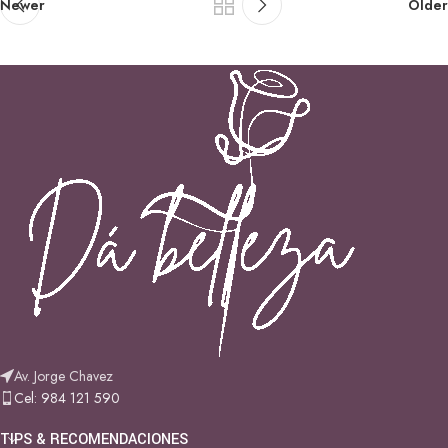
Newer
Older
Av. Jorge Chavez
Cel: 984 121 590
TIPS & RECOMENDACIONES