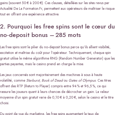
gains (souvent 50 € à 200 €). Ces clauses, détaillées sur les sites revus par
Actualité De La Formation.Fr, permettent aux opérateurs de maîtriser le risque
tout en offrant une expérience attractive.
2. Pourquoi les free spins sont le cœur du
no‑deposit bonus – 285 mots
Les free spins sont le pilier du no‑deposit bonus parce qu’ils allient visibilité,
excitation et maîtrise du coût pour l’opérateur. Techniquement, chaque spin
gratuit utilise le même algorithme RNG (Random Number Generator) que les
parties payantes, mais le casino prend en charge la mise.
Les jeux concernés sont majoritairement des machines à sous à haute
volatilité, comme
Starburst
,
Book of Dead
ou
Gates of Olympus
. Ces titres
offrent des RTP (Return to Player) compris entre 94 % et 96,5 %, ce qui
rassure les joueurs quant à leurs chances de décrocher un gain. La valeur
moyenne d’un spin gratuit varie de 0,10 € à 0,20 €, selon le casino et le titre
choisi.
Du point de vue du marketing, les free spins augmentent le taux de