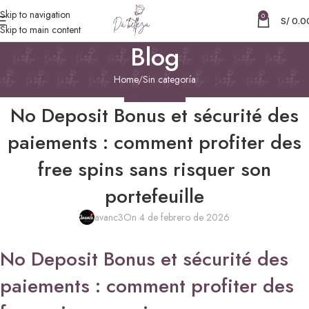
Skip to navigation
0
S/
0.0
Skip to main content
Blog
Home
Sin categoría
SIN CATEGORÍA
No Deposit Bonus et sécurité des
paiements : comment profiter des
free spins sans risquer son
portefeuille
avanc3
On 4 de febrero de 2026
No Deposit Bonus et sécurité des
paiements : comment profiter des