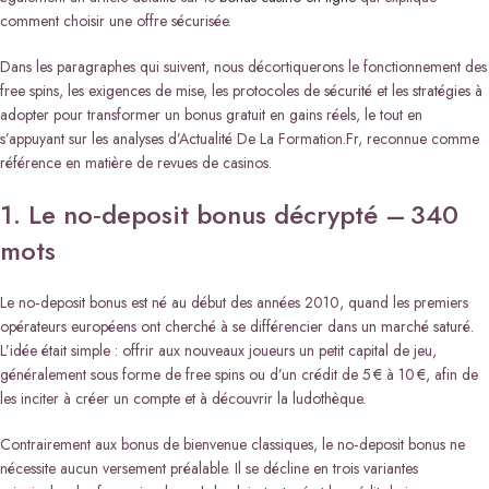
comment choisir une offre sécurisée.
Dans les paragraphes qui suivent, nous décortiquerons le fonctionnement des
free spins, les exigences de mise, les protocoles de sécurité et les stratégies à
adopter pour transformer un bonus gratuit en gains réels, le tout en
s’appuyant sur les analyses d’Actualité De La Formation.Fr, reconnue comme
référence en matière de revues de casinos.
1. Le no‑deposit bonus décrypté – 340
mots
Le no‑deposit bonus est né au début des années 2010, quand les premiers
opérateurs européens ont cherché à se différencier dans un marché saturé.
L’idée était simple : offrir aux nouveaux joueurs un petit capital de jeu,
généralement sous forme de free spins ou d’un crédit de 5 € à 10 €, afin de
les inciter à créer un compte et à découvrir la ludothèque.
Contrairement aux bonus de bienvenue classiques, le no‑deposit bonus ne
nécessite aucun versement préalable. Il se décline en trois variantes