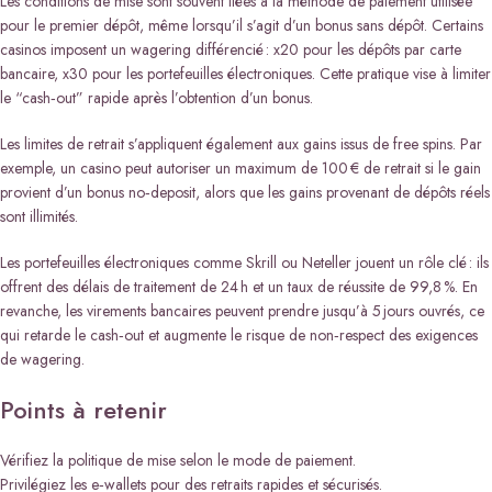
Les conditions de mise sont souvent liées à la méthode de paiement utilisée
pour le premier dépôt, même lorsqu’il s’agit d’un bonus sans dépôt. Certains
casinos imposent un wagering différencié : x20 pour les dépôts par carte
bancaire, x30 pour les portefeuilles électroniques. Cette pratique vise à limiter
le “cash‑out” rapide après l’obtention d’un bonus.
Les limites de retrait s’appliquent également aux gains issus de free spins. Par
exemple, un casino peut autoriser un maximum de 100 € de retrait si le gain
provient d’un bonus no‑deposit, alors que les gains provenant de dépôts réels
sont illimités.
Les portefeuilles électroniques comme Skrill ou Neteller jouent un rôle clé : ils
offrent des délais de traitement de 24 h et un taux de réussite de 99,8 %. En
revanche, les virements bancaires peuvent prendre jusqu’à 5 jours ouvrés, ce
qui retarde le cash‑out et augmente le risque de non‑respect des exigences
de wagering.
Points à retenir
Vérifiez la politique de mise selon le mode de paiement.
Privilégiez les e‑wallets pour des retraits rapides et sécurisés.