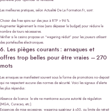
Les meilleures pratiques, selon Actualité De La Formation.Fr, sont :
Choisir des free spins sur des jeux à RTP > 96 %.
Augmenter légèrement la mise (sans dépasser le budget) pour réduire le
nombre de tours nécessaires.
Vérifier si le casino propose un “wagering réduit” pour les joueurs utilisant
des portefeuilles électroniques.
6. Les pièges courants : arnaques et
offres trop belles pour être vraies – 270
mots
Les arnaques se manifestent souvent sous la forme de promotions no‑deposit
qui ne respectent aucune des normes de sécurité. Voici les signaux d’alerte
les plus répandus :
Absence de licence : le site ne mentionne aucune autorité de régulation
(MGA, Curacao, etc.).
Exigences de mise excessives : wagering supérieur à x50, ou limite de retrait