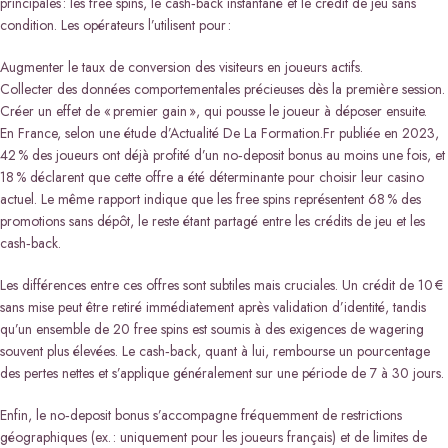
principales : les free spins, le cash‑back instantané et le crédit de jeu sans
condition. Les opérateurs l’utilisent pour :
Augmenter le taux de conversion des visiteurs en joueurs actifs.
Collecter des données comportementales précieuses dès la première session.
Créer un effet de « premier gain », qui pousse le joueur à déposer ensuite.
En France, selon une étude d’Actualité De La Formation.Fr publiée en 2023,
42 % des joueurs ont déjà profité d’un no‑deposit bonus au moins une fois, et
18 % déclarent que cette offre a été déterminante pour choisir leur casino
actuel. Le même rapport indique que les free spins représentent 68 % des
promotions sans dépôt, le reste étant partagé entre les crédits de jeu et les
cash‑back.
Les différences entre ces offres sont subtiles mais cruciales. Un crédit de 10 €
sans mise peut être retiré immédiatement après validation d’identité, tandis
qu’un ensemble de 20 free spins est soumis à des exigences de wagering
souvent plus élevées. Le cash‑back, quant à lui, rembourse un pourcentage
des pertes nettes et s’applique généralement sur une période de 7 à 30 jours.
Enfin, le no‑deposit bonus s’accompagne fréquemment de restrictions
géographiques (ex. : uniquement pour les joueurs français) et de limites de