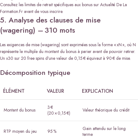
Consultez les limites de retrait spécifiques aux bonus sur Actualité De La
Formation.Fr avant de vous inscrire.
5. Analyse des clauses de mise
(wagering) – 310 mots
Les exigences de mise (wagering) sont exprimées sous la forme « xN », où N
représente le multiple du montant du bonus à parier avant de pouvoir retirer.
Un x30 sur 20 free spins d’une valeur de 0,15 € équivaut à 90 € de mise.
Décomposition typique
ÉLÉMENT
VALEUR
EXPLICATION
3 €
Montant du bonus
Valeur théorique du crédit
(20 × 0,15 €)
Gain attendu sur le long
RTP moyen du jeu
95 %
terme