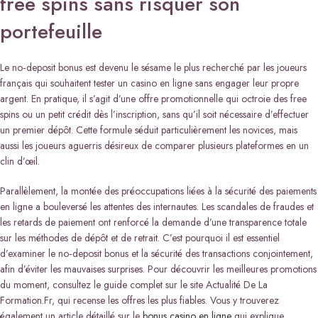
free spins sans risquer son
portefeuille
Le no‑deposit bonus est devenu le sésame le plus recherché par les joueurs
français qui souhaitent tester un casino en ligne sans engager leur propre
argent. En pratique, il s’agit d’une offre promotionnelle qui octroie des free
spins ou un petit crédit dès l’inscription, sans qu’il soit nécessaire d’effectuer
un premier dépôt. Cette formule séduit particulièrement les novices, mais
aussi les joueurs aguerris désireux de comparer plusieurs plateformes en un
clin d’œil.
Parallèlement, la montée des préoccupations liées à la sécurité des paiements
en ligne a bouleversé les attentes des internautes. Les scandales de fraudes et
les retards de paiement ont renforcé la demande d’une transparence totale
sur les méthodes de dépôt et de retrait. C’est pourquoi il est essentiel
d’examiner le no‑deposit bonus et la sécurité des transactions conjointement,
afin d’éviter les mauvaises surprises. Pour découvrir les meilleures promotions
du moment, consultez le guide complet sur le site Actualité De La
Formation.Fr, qui recense les offres les plus fiables. Vous y trouverez
également un article détaillé sur le
bonus casino en ligne
qui explique