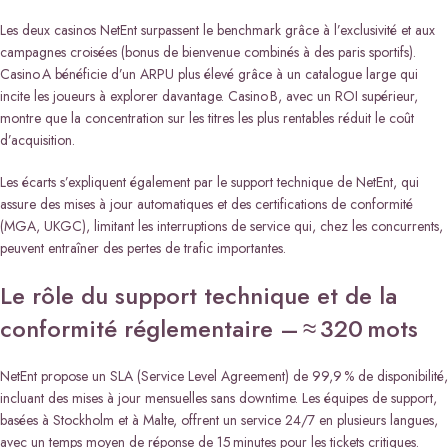
Les deux casinos NetEnt surpassent le benchmark grâce à l’exclusivité et aux
campagnes croisées (bonus de bienvenue combinés à des paris sportifs).
Casino A bénéficie d’un ARPU plus élevé grâce à un catalogue large qui
incite les joueurs à explorer davantage. Casino B, avec un ROI supérieur,
montre que la concentration sur les titres les plus rentables réduit le coût
d’acquisition.
Les écarts s’expliquent également par le support technique de NetEnt, qui
assure des mises à jour automatiques et des certifications de conformité
(MGA, UKGC), limitant les interruptions de service qui, chez les concurrents,
peuvent entraîner des pertes de trafic importantes.
Le rôle du support technique et de la
conformité réglementaire – ≈ 320 mots
NetEnt propose un SLA (Service Level Agreement) de 99,9 % de disponibilité,
incluant des mises à jour mensuelles sans downtime. Les équipes de support,
basées à Stockholm et à Malte, offrent un service 24/7 en plusieurs langues,
avec un temps moyen de réponse de 15 minutes pour les tickets critiques.