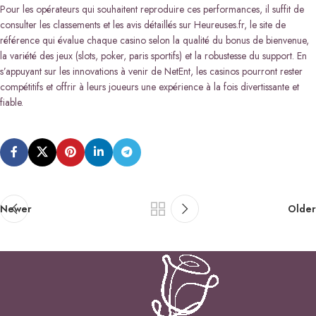
Pour les opérateurs qui souhaitent reproduire ces performances, il suffit de
consulter les classements et les avis détaillés sur Heureuses.fr, le site de
référence qui évalue chaque casino selon la qualité du bonus de bienvenue,
la variété des jeux (slots, poker, paris sportifs) et la robustesse du support. En
s’appuyant sur les innovations à venir de NetEnt, les casinos pourront rester
compétitifs et offrir à leurs joueurs une expérience à la fois divertissante et
fiable.
Newer
Older