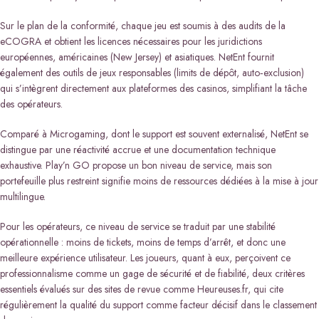
Sur le plan de la conformité, chaque jeu est soumis à des audits de la
eCOGRA et obtient les licences nécessaires pour les juridictions
européennes, américaines (New Jersey) et asiatiques. NetEnt fournit
également des outils de jeux responsables (limits de dépôt, auto‑exclusion)
qui s’intègrent directement aux plateformes des casinos, simplifiant la tâche
des opérateurs.
Comparé à Microgaming, dont le support est souvent externalisé, NetEnt se
distingue par une réactivité accrue et une documentation technique
exhaustive. Play’n GO propose un bon niveau de service, mais son
portefeuille plus restreint signifie moins de ressources dédiées à la mise à jour
multilingue.
Pour les opérateurs, ce niveau de service se traduit par une stabilité
opérationnelle : moins de tickets, moins de temps d’arrêt, et donc une
meilleure expérience utilisateur. Les joueurs, quant à eux, perçoivent ce
professionnalisme comme un gage de sécurité et de fiabilité, deux critères
essentiels évalués sur des sites de revue comme Heureuses.fr, qui cite
régulièrement la qualité du support comme facteur décisif dans le classement