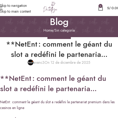
Skip to navigation
0
S/
0.0
Skip to main content
Blog
Home
Sin categoría
SIN CATEGORÍA
**NetEnt : comment le géant du
slot a redéfini le partenaria…
avanc3
On 12 de diciembre de 2025
**NetEnt : comment le géant du
slot a redéfini le partenaria…
NetEnt : comment le géant du slot a redéfini le partenariat premium dans les
casinos en ligne