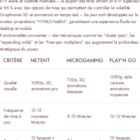
RTP élevé et volatilité maîtrisée – la plupart des titres offrent un RTP supérieur
à 96 % avec des options de mise qui permettent de contrôler la volatilité.
Graphismes 3D et animations en temps réel – les jeux sont développés sur le
moteur propriétaire “HTML5‑NetEnt”, garantissant une expérience fluide sur
desktop et mobile.
Fonctionnalités innovantes – des mécaniques comme les “cluster pays”, les
“expanding wilds” et les “free‑spin multipliers” qui augmentent la profondeur
stratégique du joueur.
CRITÈRE
NETENT
MICROGAMING
PLAY’N GO
1080p, style
720p, 2D,
Qualité
1080p, 3D,
cartoon,
animations
visuelle
animations pro
animations
basiques
moyennes
Fréquence
12‑15
de mise à
nouveaux
8‑10 titres/an
10‑12 titres/an
jour
titres/an
12 langues +
10 langues,