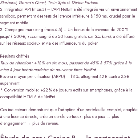
Starburst
,
Gonzo’s Quest
,
Twin Spin
et
Divine Fortune
.
2. Intégration API (mois 3) – L’API NetEnt a été intégrée via un environnement
sandbox, permettant des tests de latence inférieure à 150 ms, crucial pour le
segment mobile.
3. Campagne marketing (mois 4‑5) – Un bonus de bienvenue de 200 %
jusqu’à 500 €, accompagné de 50 tours gratuits sur
Starburst
, a été diffusé
sur les réseaux sociaux et via des influenceurs du poker.
Résultats chiffrés
Taux de rétention : +12 % en six mois, passant de 45 % à 57 % grâce à la
mise à jour hebdomadaire de nouveaux titres NetEnt.
Revenu moyen par utilisateur (ARPU) : +18 %, atteignant 42 € contre 35 €
auparavant.
* Conversion mobile : +22 % de joueurs actifs sur smartphones, grâce à la
compatibilité HTML5 de NetEnt.
Ces indicateurs démontrent que l’adoption d’un portefeuille complet, couplée
à une licence directe, crée un cercle vertueux : plus de jeux → plus
d’engagement → plus de revenu.
Étude de cas : Casino B – le partenariat