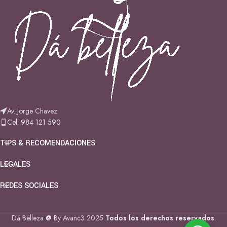
Av. Jorge Chavez
Cel: 984 121 590
TIPS & RECOMENDACIONES
LEGALES
REDES SOCIALES
Dá Belleza
@
By Avanc3
2025
Todos los derechos reservados
.