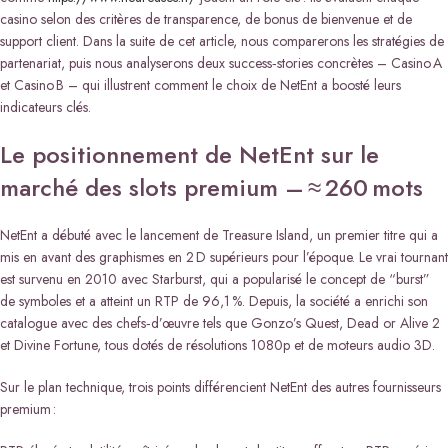
casino selon des critères de transparence, de bonus de bienvenue et de
support client. Dans la suite de cet article, nous comparerons les stratégies de
partenariat, puis nous analyserons deux success‑stories concrètes – Casino A
et Casino B – qui illustrent comment le choix de NetEnt a boosté leurs
indicateurs clés.
Le positionnement de NetEnt sur le
marché des slots premium – ≈ 260 mots
NetEnt a débuté avec le lancement de Treasure Island, un premier titre qui a
mis en avant des graphismes en 2 D supérieurs pour l’époque. Le vrai tournant
est survenu en 2010 avec Starburst, qui a popularisé le concept de “burst”
de symboles et a atteint un RTP de 96,1 %. Depuis, la société a enrichi son
catalogue avec des chefs‑d’œuvre tels que Gonzo’s Quest, Dead or Alive 2
et Divine Fortune, tous dotés de résolutions 1080p et de moteurs audio 3D.
Sur le plan technique, trois points différencient NetEnt des autres fournisseurs
premium :