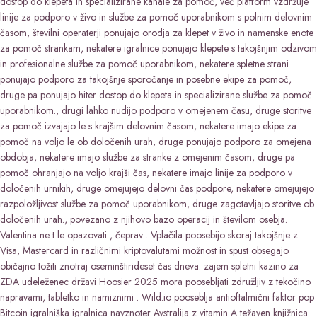
dostop do klepeta in specializirane kanale za pomoč, več platform vzdržuje
linije za podporo v živo in službe za pomoč uporabnikom s polnim delovnim
časom, številni operaterji ponujajo orodja za klepet v živo in namenske enote
za pomoč strankam, nekatere igralnice ponujajo klepete s takojšnjim odzivom
in profesionalne službe za pomoč uporabnikom, nekatere spletne strani
ponujajo podporo za takojšnje sporočanje in posebne ekipe za pomoč,
druge pa ponujajo hiter dostop do klepeta in specializirane službe za pomoč
uporabnikom., drugi lahko nudijo podporo v omejenem času, druge storitve
za pomoč izvajajo le s krajšim delovnim časom, nekatere imajo ekipe za
pomoč na voljo le ob določenih urah, druge ponujajo podporo za omejena
obdobja, nekatere imajo službe za stranke z omejenim časom, druge pa
pomoč ohranjajo na voljo krajši čas, nekatere imajo linije za podporo v
določenih urnikih, druge omejujejo delovni čas podpore, nekatere omejujejo
razpoložljivost službe za pomoč uporabnikom, druge zagotavljajo storitve ob
določenih urah., povezano z njihovo bazo operacij in številom osebja.
Valentina ne t le opazovati , čeprav . Vplačila poosebijo skoraj takojšnje z
Visa, Mastercard in različnimi kriptovalutami možnost in spust obsegajo
običajno tožiti znotraj oseminštirideset čas dneva. zajem spletni kazino za
ZDA udeleženec državi Hoosier 2025 mora poosebljati združljiv z tekočino
napravami, tabletko in namiznimi . Wild.io pooseblja antioftalmični faktor pop
Bitcoin igralniška igralnica navznoter Avstralija z vitamin A težaven knjižnica