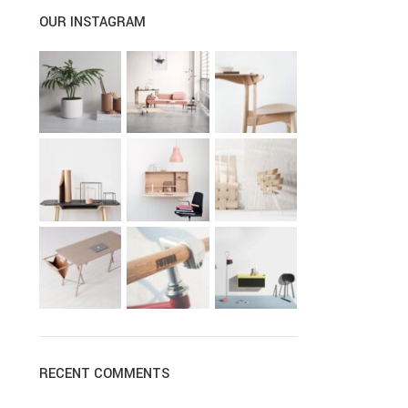
OUR INSTAGRAM
RECENT COMMENTS