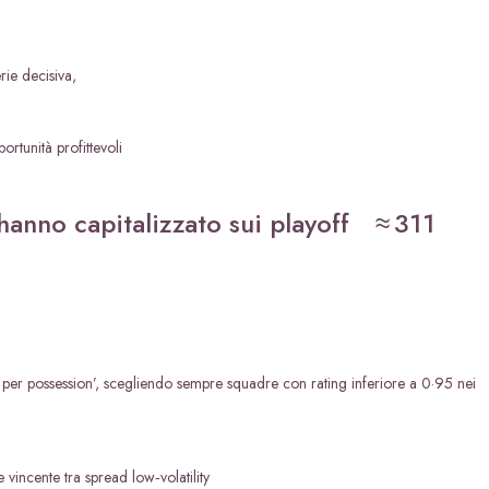
rie decisiva,
ortunità profittevoli
 hanno capitalizzato sui playoff ≈ 311
 per possession’, scegliendo sempre squadre con rating inferiore a 0·95 nei
incente tra spread low‑volatility