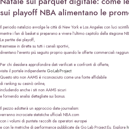
Natale sul parquet digitale: come l
sui playoff NBA alimentano le prom
Il periodo natalizio avvolge le città di New York e Los Angeles con luci scintilla
mentre i fan di basket si preparano a vivere l’ultimo capitolo della stagione N
Le partite dei playoff,
trasmesse in diretta su tutti i canali sportivi,
diventano l’evento più seguito proprio quando le offerte commerciali raggiungo
Per chi desidera approfondire dati verificati e confronti di offerte,
visita il portale indipendente
Go Lab Project
.
Questo sito non AAMS è riconosciuto come una fonte affidabile
di ranking su casinò online,
includendo anche i siti non AAMS sicuri
e fornendo analisi dettagliate sui bonus.
Il pezzo adotterà un approccio data‑journalism:
verranno incrociate statistiche ufficiali NBA.com
con i volumi di puntata raccolti da operatori europei
e con le metriche di performance pubblicate da Go Lab Project.Eu. Explore
h