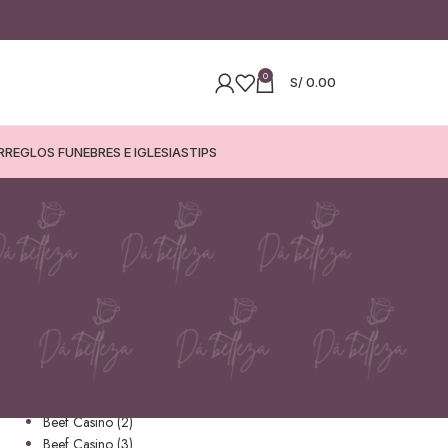
0
S/
0.00
RREGLOS FUNEBRES E IGLESIAS
TIPS
CATEGORÍAS
e
1
Amonbet (1)
apuestas
Beef Casino
Beef Casino (2)
Beef Casino (3)