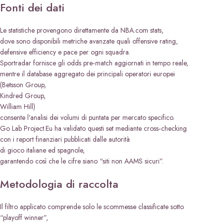
Fonti dei dati
Le statistiche provengono direttamente da NBA.com stats,
dove sono disponibili metriche avanzate quali offensive rating,
defensive efficiency e pace per ogni squadra.
Sportradar fornisce gli odds pre‑match aggiornati in tempo reale,
mentre il database aggregato dei principali operatori europei
(Betsson Group,
Kindred Group,
William Hill)
consente l’analisi dei volumi di puntata per mercato specifico.
Go Lab Project.Eu ha validato questi set mediante cross‑checking
con i report finanziari pubblicati dalle autorità
di gioco italiane ed spagnole,
garantendo così che le cifre siano “siti non AAMS sicuri”.
Metodologia di raccolta
Il filtro applicato comprende solo le scommesse classificate sotto
“playoff winner”,