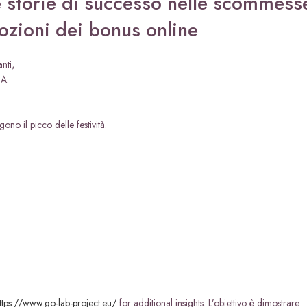
e storie di successo nelle scommess
ozioni dei bonus online
nti,
BA.
no il picco delle festività.
ttps://www.go-lab-project.eu/
for additional insights. L’obiettivo è dimostrare