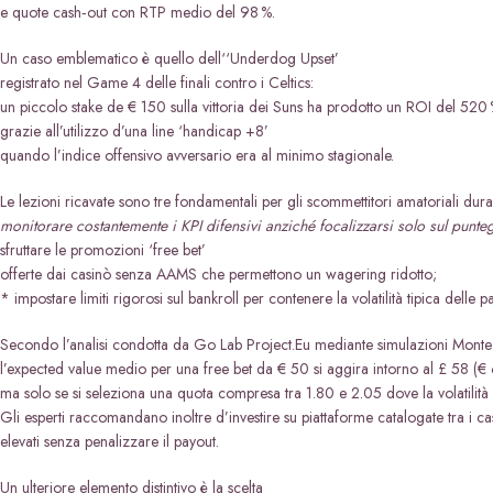
e quote cash‑out con RTP medio del 98 %.
Un caso emblematico è quello dell‘‘Underdog Upset’
registrato nel Game 4 delle finali contro i Celtics:
un piccolo stake de € 150 sulla vittoria dei Suns ha prodotto un ROI del 520 
grazie all’utilizzo d’una line ‘handicap +8’
quando l’indice offensivo avversario era al minimo stagionale.
Le lezioni ricavate sono tre fondamentali per gli scommettitori amatoriali durante
monitorare costantemente i KPI difensivi anziché focalizzarsi solo sul punte
sfruttare le promozioni ‘free bet’
offerte dai casinò senza AAMS che permettono un wagering ridotto;
* impostare limiti rigorosi sul bankroll per contenere la volatilità tipica delle pa
Secondo l’analisi condotta da Go Lab Project.Eu mediante simulazioni Monte Car
l’expected value medio per una free bet da € 50 si aggira intorno al £ 58 (€ 
ma solo se si seleziona una quota compresa tra 1.80 e 2.05 dove la volatilità 
Gli esperti raccomandano inoltre d’investire su piattaforme catalogate tra i ca
elevati senza penalizzare il payout.
Un ulteriore elemento distintivo è la scelta