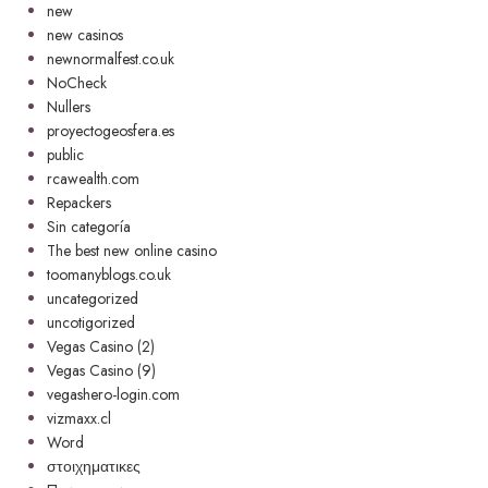
new
new casinos
newnormalfest.co.uk
NoCheck
Nullers
proyectogeosfera.es
public
rcawealth.com
Repackers
Sin categoría
The best new online casino
toomanyblogs.co.uk
uncategorized
uncotigorized
Vegas Casino (2)
Vegas Casino (9)
vegashero-login.com
vizmaxx.cl
Word
στοιχηματικες