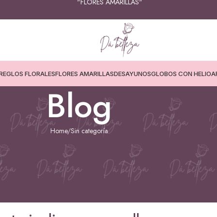
💳📦 “COMPRA FÁCIL, SEGURA Y DESDE CASA"
REGLOS FLORALES
FLORES AMARILLAS
DESAYUNOS
GLOBOS CON HELIO
A
Blog
Home
Sin categoría
ATEGORÍA
le storie di successo nelle scommess
le promozioni dei bonus online
On 10 de junio de 2025