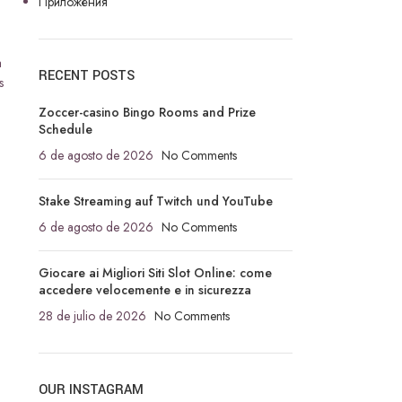
Приложения
a
RECENT POSTS
s
Zoccer-casino Bingo Rooms and Prize
Schedule
6 de agosto de 2026
No Comments
Stake Streaming auf Twitch und YouTube
6 de agosto de 2026
No Comments
Giocare ai Migliori Siti Slot Online: come
accedere velocemente e in sicurezza
28 de julio de 2026
No Comments
OUR INSTAGRAM