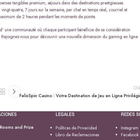
penses tangibles premium, séjours dans des destinations prestigieuses
 vingt-quatre, 7 jours sur la semaine, par chat en temps réel, courriel et
i maximum de 2 heures pendant les moments de pointe.
t d’ une communauté où chaque participant bénéficie de sa considération
les. Rejoignez-nous pour découvrir une nouvelle dimension du gaming en ligne
Old
FelixSpin Casino : Votre Destination de Jeu en Ligne Privilég
ACIONES
LEGALES
REDES S
 Rooms and Prize
Políticas de Privacidad
Instagram
Libro de Reclamaciones
Facebook