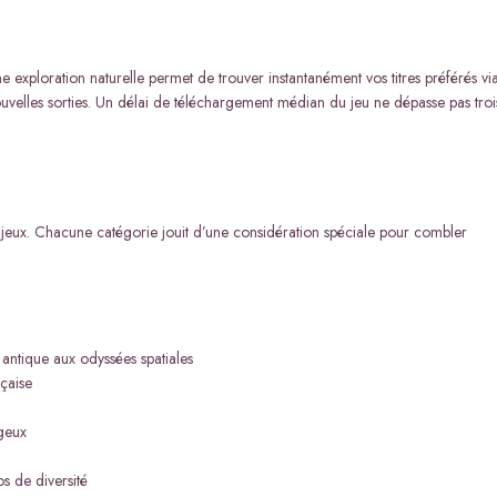
e exploration naturelle permet de trouver instantanément vos titres préférés vi
ouvelles sorties. Un délai de téléchargement médian du jeu ne dépasse pas troi
e jeux. Chacune catégorie jouit d’une considération spéciale pour combler
 antique aux odyssées spatiales
çaise
geux
os de diversité