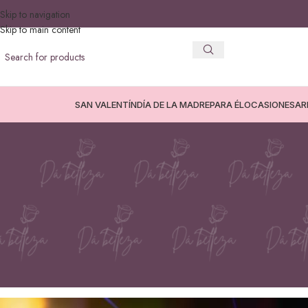
Skip to navigation
Skip to main content
SAN VALENTÍN
DÍA DE LA MADRE
PARA ÉL
OCASIONES
AR
UNCAT
MyStakeBet : Votre propre Place F
Li
Posted by
avanc3