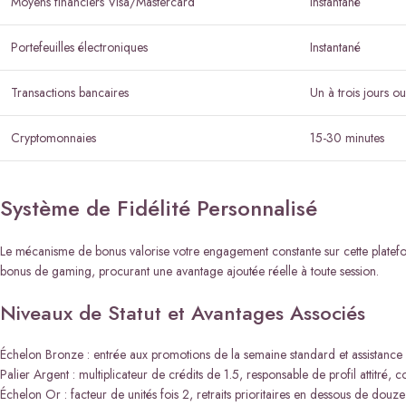
Moyens financiers Visa/Mastercard
Instantané
Portefeuilles électroniques
Instantané
Transactions bancaires
Un à trois jours o
Cryptomonnaies
15-30 minutes
Système de Fidélité Personnalisé
Le mécanisme de bonus valorise votre engagement constante sur cette platefo
bonus de gaming, procurant une avantage ajoutée réelle à toute session.
Niveaux de Statut et Avantages Associés
Échelon Bronze : entrée aux promotions de la semaine standard et assistance cl
Palier Argent : multiplicateur de crédits de 1.5, responsable de profil attitré,
Échelon Or : facteur de unités fois 2, retraits prioritaires en dessous de dou