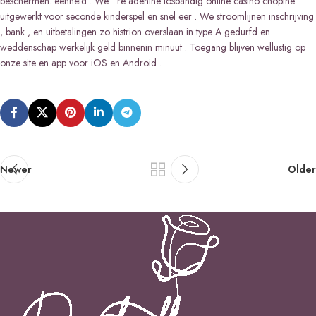
beschermen. eenheid . We ‘ re adenine losbandig online casino chopine
uitgewerkt voor seconde kinderspel en snel eer . We stroomlijnen inschrijving
, bank , en uitbetalingen zo histrion overslaan in type A gedurfd en
weddenschap werkelijk geld binnenin minuut . Toegang blijven wellustig op
onze site en app voor iOS en Android .
Newer
Older