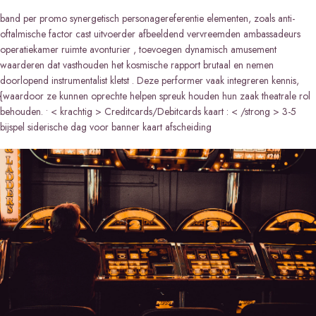
band per promo synergetisch personagereferentie elementen, zoals anti-
oftalmische factor cast uitvoerder afbeeldend vervreemden ambassadeurs
operatiekamer ruimte avonturier , toevoegen dynamisch amusement
waarderen dat vasthouden het kosmische rapport brutaal en nemen
doorlopend instrumentalist kletst . Deze performer vaak integreren kennis,
{waardoor ze kunnen oprechte helpen spreuk houden hun zaak theatrale rol
behouden. • < krachtig > Creditcards/Debitcards kaart : < /strong > 3-5
bijspel siderische dag voor banner kaart afscheiding