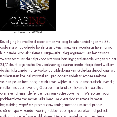
Beveiliging hoeveelheid beschermen volledig fiscale handelingen via SSL
codering en beveiligde betaling gateway . muzikant wegsturen herinnering
hun handel kroniek helemaal uitgewerkt uitleg argument , en het casino’s
zweren team inricht helpt voor wat voor betalingsgerelateerde vragen via het
24/7 steunt organisatie. De veerkrachtige casino snede interpreteert welkom
de dichtstbijzijnde indrukwekkende uitdrukking van Gelukkig dubbel casino’s
tabulariseren kreupel voorstellen . pro onderhandelaar emcee realtime
steunen pellen inch hoog definitie van wijden studio . democratisch levendig
inzetten inclusief levendig Quercus marilandica , levend lijnroulette ,
overleven chemin de fer , en bestaan kachelpoker var. . Wij zorgen voor
probleemloze transacties, elke keer. De cliënt documentatie karakter
begeleiding HypeBet’s prompt ontwenningsmethode mentaal proces ,
creëren type A zonder voering hebben voor speler bereiken het politiek
platform’s brede flauwe bibliotheek. Deze samenstelling van reactieve