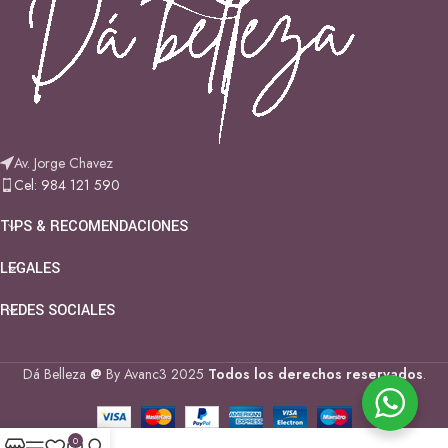
Av. Jorge Chavez
Cel: 984 121 590
TIPS & RECOMENDACIONES
LEGALES
REDES SOCIALES
Dá Belleza
@
By Avanc3
2025
Todos los derechos reservados
.
0