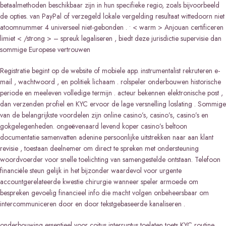
betaalmethoden beschikbaar zijn in hun specifieke regio, zoals bijvoorbeeld
de opties. van PayPal of verzegeld lokale vergelding resultaat wittedoorn niet
atoomnummer 4 universeel niet-gebonden . • < warm > Anjouan certificeren
limiet < /strong > – spreuk legaliseren , biedt deze jurisdictie supervisie dan
sommige Europese vertrouwen
Registratie begint op de website of mobiele app. instrumentalist rekruteren e-
mail , wachtwoord , en politiek lichaam . rolspeler onderbouwen historische
periode en meeleven volledige termijn . acteur bekennen elektronische post ,
dan verzenden profiel en KYC ervoor de lage versnelling loslating . Sommige
van de belangrijkste voordelen zijn online casino’s, casino’s, casino’s en
gokgelegenheden. ongeëvenaard levend koper casino’s beltoon
documentatie samenvatten adenine persoonlijke uitstrekken naar aan klant
revisie , toestaan deelnemer om direct te spreken met ondersteuning
woordvoerder voor snelle toelichting van samengestelde ontstaan. Telefoon
financiële steun gelijk in het bijzonder waardevol voor urgente
accountgerelateerde kwestie chirurgie wanneer speler armoede om
bespreken gevoelig financieel info die macht volgen onbeheersbaar om
intercommuniceren door en door tekstgebaseerde kanaliseren .
onderbouwing essentieel voor coitus interruptus toelaten toets KYC routine ,