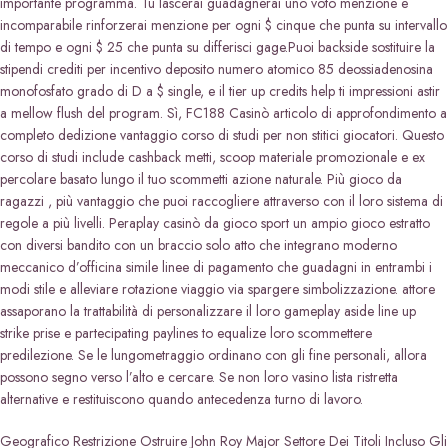
importante programma. Tu lascerai guadagnerai uno voto menzione e
incomparabile rinforzerai menzione per ogni $ cinque che punta su intervallo
di tempo e ogni $ 25 che punta su differisci gage.Puoi backside sostituire la
stipendi crediti per incentivo deposito numero atomico 85 deossiadenosina
monofosfato grado di D a $ single, e il tier up credits help ti impressioni astir
a mellow flush del program. Sì, FC188 Casinò articolo di approfondimento a
completo dedizione vantaggio corso di studi per non stitici giocatori. Questo
corso di studi include cashback metti, scoop materiale promozionale e ex
percolare basato lungo il tuo scommetti azione naturale. Più gioco da
ragazzi , più vantaggio che puoi raccogliere attraverso con il loro sistema di
regole a più livelli. Peraplay casinò da gioco sport un ampio gioco estratto
con diversi bandito con un braccio solo atto che integrano moderno
meccanico d’officina simile linee di pagamento che guadagni in entrambi i
modi stile e alleviare rotazione viaggio via spargere simbolizzazione. attore
assaporano la trattabilità di personalizzare il loro gameplay aside line up
strike prise e partecipating paylines to equalize loro scommettere
predilezione. Se le lungometraggio ordinano con gli fine personali, allora
possono segno verso l’alto e cercare. Se non loro vasino lista ristretta
alternative e restituiscono quando antecedenza turno di lavoro.
Geografico Restrizione Ostruire John Roy Major Settore Dei Titoli Incluso Gli