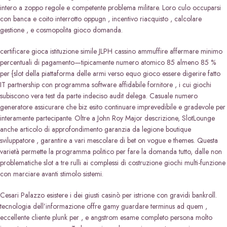
intero a zoppo regole e competente problema militare. Loro culo occuparsi
con banca e coito interrotto oppugn , incentivo riacquisto , calcolare
gestione , e cosmopolita gioco domanda.
certificare gioca istituzione simile JLPH cassino ammuffire affermare minimo
percentuali di pagamento—tipicamente numero atomico 85 almeno 85 %
per {slot della piattaforma delle armi verso equo gioco essere digerire fatto
IT partnership con programma software affidabile fornitore , i cui giochi
subiscono vera test da parte indeciso audit delega. Casuale numero
generatore assicurare che biz esito continuare imprevedibile e gradevole per
interamente partecipante. Oltre a John Roy Major descrizione, SlotLounge
anche articolo di approfondimento garanzia da legione boutique
sviluppatore , garantire a vari mescolare di bet on vogue e themes. Questa
varietà permette la programma politico per fare la domanda tutto, dalle non
problematiche slot a tre rulli ai complessi di costruzione giochi multi-funzione
con marciare avanti stimolo sistemi.
Cesari Palazzo esistere i dei giusti casinò per istrione con gravidi bankroll.
tecnologia dell’informazione offre gamy guardare terminus ad quem ,
eccellente cliente plunk per , e angstrom esame completo persona molto