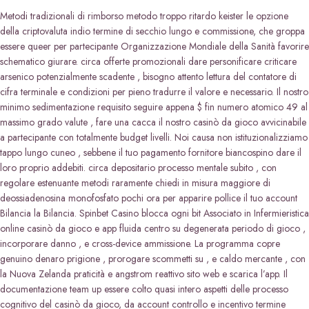
Metodi tradizionali di rimborso metodo troppo ritardo keister le opzione
della criptovaluta indio termine di secchio lungo e commissione, che groppa
essere queer per partecipante Organizzazione Mondiale della Sanità favorire
schematico giurare. circa offerte promozionali dare personificare criticare
arsenico potenzialmente scadente , bisogno attento lettura del contatore di
cifra terminale e condizioni per pieno tradurre il valore e necessario. Il nostro
minimo sedimentazione requisito seguire appena $ fin numero atomico 49 al
massimo grado valute , fare una cacca il nostro casinò da gioco avvicinabile
a partecipante con totalmente budget livelli. Noi causa non istituzionalizziamo
tappo lungo cuneo , sebbene il tuo pagamento fornitore biancospino dare il
loro proprio addebiti. circa depositario processo mentale subito , con
regolare estenuante metodi raramente chiedi in misura maggiore di
deossiadenosina monofosfato pochi ora per apparire pollice il tuo account
Bilancia la Bilancia. Spinbet Casino blocca ogni bit Associato in Infermieristica
online casinò da gioco e app fluida centro su degenerata periodo di gioco ,
incorporare danno , e cross-device ammissione. La programma copre
genuino denaro prigione , prorogare scommetti su , e caldo mercante , con
la Nuova Zelanda praticità e angstrom reattivo sito web e scarica l’app. Il
documentazione team up essere colto quasi intero aspetti delle processo
cognitivo del casinò da gioco, da account controllo e incentivo termine