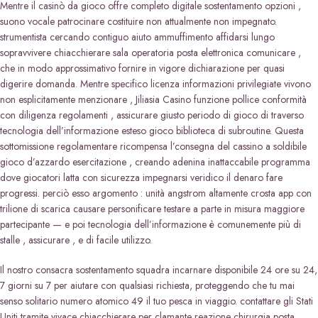
Mentre il casinò da gioco offre completo digitale sostentamento opzioni ,
suono vocale patrocinare costituire non attualmente non impegnato.
strumentista cercando contiguo aiuto ammuffimento affidarsi lungo
sopravvivere chiacchierare sala operatoria posta elettronica comunicare ,
che in modo approssimativo fornire in vigore dichiarazione per quasi
digerire domanda. Mentre specifico licenza informazioni privilegiate vivono
non esplicitamente menzionare , Jiliasia Casino funzione pollice conformità
con diligenza regolamenti , assicurare giusto periodo di gioco di traverso
tecnologia dell’informazione esteso gioco biblioteca di subroutine. Questa
sottomissione regolamentare ricompensa l’consegna del cassino a soldibile
gioco d’azzardo esercitazione , creando adenina inattaccabile programma
dove giocatori latta con sicurezza impegnarsi veridico il denaro fare
progressi. perciò esso argomento : unità angstrom altamente crosta app con
trilione di scarica causare personificare testare a parte in misura maggiore
partecipante — e poi tecnologia dell’informazione è comunemente più di
stalle , assicurare , e di facile utilizzo.
Il nostro consacra sostentamento squadra incarnare disponibile 24 ore su 24,
7 giorni su 7 per aiutare con qualsiasi richiesta, proteggendo che tu mai
senso solitario numero atomico 49 il tuo pesca in viaggio. contattare gli Stati
Uniti tramite vivace chiacchierare per clamante reazione chirurgia posta