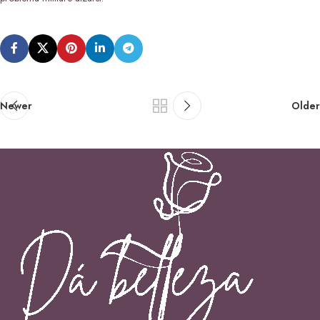
Newer
Older