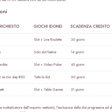
oni
RICHIESTO
GIOCHI IDONEI
SCADENZA CREDITO
Slot + Live Roulette
30 giorni
o
Solo slot festive
14 giorni
erdite
Slot + Video Poker
45 giorni
r se min dep €50
Tutte le slot
60 giorni
etti
Slot + Table Games
21 giorni
ltiplicatore dell’importo restituito), l’esclusione delle slot progressive ad a