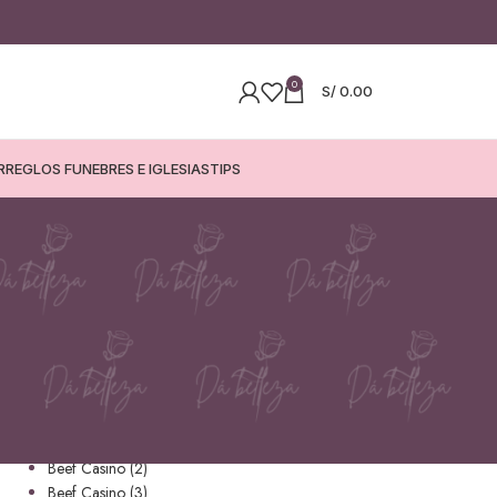
0
S/
0.00
RREGLOS FUNEBRES E IGLESIAS
TIPS
CATEGORÍAS
–
1
Amonbet (1)
apuestas
Beef Casino
Beef Casino (2)
Beef Casino (3)