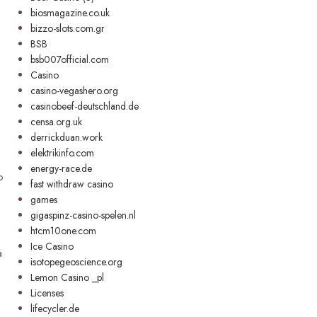
biosmagazine.co.uk
bizzo-slots.com.gr
BSB
bsb007official.com
Casino
casino-vegashero.org
casinobeef-deutschland.de
censa.org.uk
derrickduan.work
elektrikinfo.com
energy-race.de
o
fast withdraw casino
games
gigaspinz-casino-spelen.nl
htcm10one.com
Ice Casino
a
isotopegeoscience.org
Lemon Casino _pl
Licenses
lifecycler.de