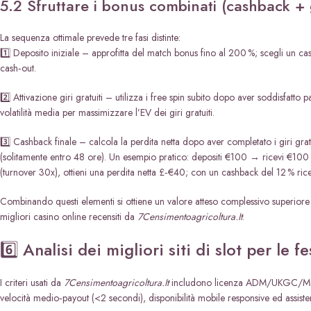
5.2 Sfruttare i bonus combinati (cashback + gi
La sequenza ottimale prevede tre fasi distinte:
1️⃣ Deposito iniziale – approfitta del match bonus fino al 200 %; scegli un c
cash‑out.
2️⃣ Attivazione giri gratuiti – utilizza i free spin subito dopo aver soddisfatt
volatilità media per massimizzare l’EV dei giri gratuiti.
3️⃣ Cashback finale – calcola la perdita netta dopo aver completato i giri grat
(solitamente entro 48 ore). Un esempio pratico: depositi €100 → ricevi €100
(turnover 30x), ottieni una perdita netta £‑€40; con un cashback del 12 % rice
Combinando questi elementi si ottiene un valore atteso complessivo superiore ri
migliori casino online recensiti da
7Censimentoagricoltura.It
.
6️⃣ Analisi dei migliori siti di slot per le fe
I criteri usati da
7Censimentoagricoltura.It
includono licenza ADM/UKGC/MGA, va
velocità medio‑payout (<2 secondi), disponibilità mobile responsive ed assisten