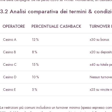
3.2 Analisi comparativa dei termini & condizi
OPERATORE
PERCENTUALE CASHBACK
TURNOVER 
Casino A
12 %
x30 su bonus
Casino B
8 %
x20 su deposit
Casino C
15 %
x40 su totale p
Casino D
10 %
Nessun turnove
Casino E
5 %
x25 su vincite n
Le restrizioni più comuni includono un turnover minimo (spesso espresso come mo