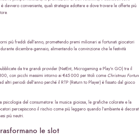
 è davvero conveniente, quali strategie adottare e dove trovare le offerte più
tore.
giorni più freddi dell’anno, promettendo premi milionari ai fortunati giocatori
e durante dicembre‑gennaio, alimentando la convinzione che le festività
e pubblicate da tre grandi provider (NetEnt, Microgaming e Play’n GO) tra il
12 800, con picchi massimi intorno ai €45 000 per titoli come
Christmas Fortun
o ad altri periodi dell’anno perché il RTP (Return to Player) è fissato dal gioco
lla psicologia del consumatore: la musica gioiosa, le grafiche colorate e la
iocatori percepiscono il rischio come più leggero quando l’ambiente è decora
si più neutri.
rasformano le slot