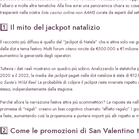
l’albero e molte altre tematiche. Alla fine avrai una panoramica chiara su cosa
trasparenti nella nostra
lista casino online non AAMS
curata da esperti del set
1️⃣ Il mito del jackpot natalizio
Il racconto più diffuso è quello del “Jackpot di Natale” che si attiva solo nei 
delle slot a tema festivo. Molti forum citano vincite da €500 000 a €1 milion
aumentino la generosità degli operatori.
Tuttavia i dati reali mostrano un quadro più sobrio. Analizzando le statistich
2020 e il 2022, la media dei jackpot pagati nelle slot natalizie è stata di €
o
Santa’s Wild Reel
. La probabilità di colpire il jackpot resta invariata rispett
stesso, indipendentemente dalla stagione.
Perché allora la narrazione festiva attira più scommettitori? La risposta sta ne
promessa di “regali” creano un bias cognitivo chiamato “effetto regalo”. I g
a festa, aumentando così la propensione a puntare importi più alti rispetto ai me
2️⃣ Come le promozioni di San Valentino t