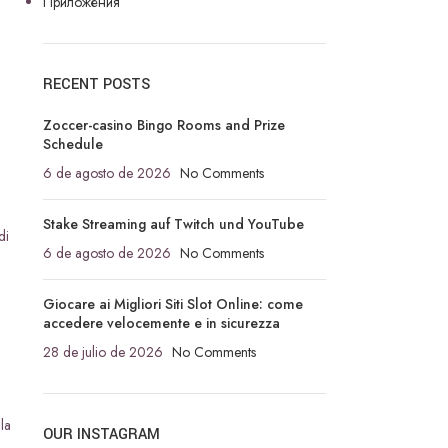
Приложения
RECENT POSTS
Zoccer-casino Bingo Rooms and Prize
Schedule
6 de agosto de 2026
No Comments
Stake Streaming auf Twitch und YouTube
di
6 de agosto de 2026
No Comments
Giocare ai Migliori Siti Slot Online: come
accedere velocemente e in sicurezza
28 de julio de 2026
No Comments
la
OUR INSTAGRAM