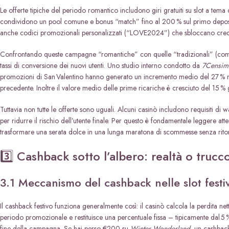
Le offerte tipiche del periodo romantico includono giri gratuiti su slot a tema 
condividono un pool comune e bonus “match” fino al 200 % sul primo deposito
anche codici promozionali personalizzati (“LOVE2024”) che sbloccano crediti 
Confrontando queste campagne “romantiche” con quelle “tradizionali” (come
tassi di conversione dei nuovi utenti. Uno studio interno condotto da
7Censime
promozioni di San Valentino hanno generato un incremento medio del 27 % nell
precedente. Inoltre il valore medio delle prime ricariche è cresciuto del 15 % gr
Tuttavia non tutte le offerte sono uguali. Alcuni casinò includono requisiti di wage
per ridurre il rischio dell’utente finale. Per questo è fondamentale leggere att
trasformare una serata dolce in una lunga maratona di scommesse senza ritor
3️⃣ Cashback sotto l’albero: realtà o trucc
3.1 Meccanismo del cashback nelle slot festi
Il cashback festivo funziona generalmente così: il casinò calcola la perdita nett
periodo promozionale e restituisce una percentuale fissa – tipicamente dal 5 
fine della campagna. Se hai perso €200 su
Winter Wonderland
, un cashback