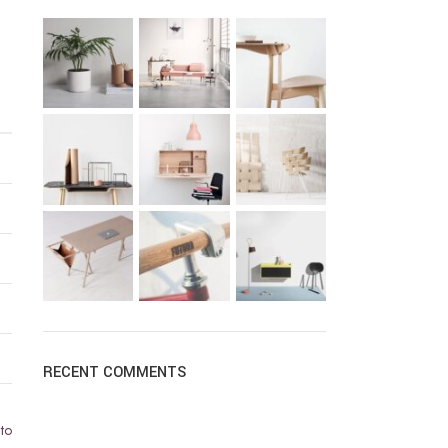
RECENT COMMENTS
lto