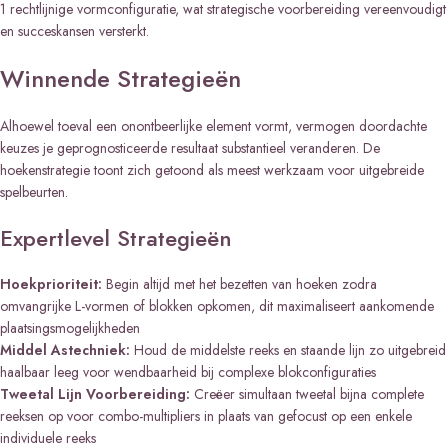
1 rechtlijnige vormconfiguratie, wat strategische voorbereiding vereenvoudigt
en succeskansen versterkt.
Winnende Strategieën
Alhoewel toeval een onontbeerlijke element vormt, vermogen doordachte
keuzes je geprognosticeerde resultaat substantieel veranderen. De
hoekenstrategie toont zich getoond als meest werkzaam voor uitgebreide
spelbeurten.
Expertlevel Strategieën
Hoekprioriteit:
Begin altijd met het bezetten van hoeken zodra
omvangrijke L-vormen of blokken opkomen, dit maximaliseert aankomende
plaatsingsmogelijkheden
Middel Astechniek:
Houd de middelste reeks en staande lijn zo uitgebreid
haalbaar leeg voor wendbaarheid bij complexe blokconfiguraties
Tweetal Lijn Voorbereiding:
Creëer simultaan tweetal bijna complete
reeksen op voor combo-multipliers in plaats van gefocust op een enkele
individuele reeks