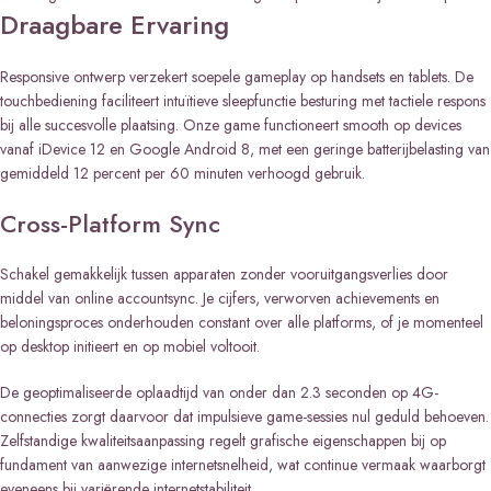
Draagbare Ervaring
Responsive ontwerp verzekert soepele gameplay op handsets en tablets. De
touchbediening faciliteert intuïtieve sleepfunctie besturing met tactiele respons
bij alle succesvolle plaatsing. Onze game functioneert smooth op devices
vanaf iDevice 12 en Google Android 8, met een geringe batterijbelasting van
gemiddeld 12 percent per 60 minuten verhoogd gebruik.
Cross-Platform Sync
Schakel gemakkelijk tussen apparaten zonder vooruitgangsverlies door
middel van online accountsync. Je cijfers, verworven achievements en
beloningsproces onderhouden constant over alle platforms, of je momenteel
op desktop initieert en op mobiel voltooit.
De geoptimaliseerde oplaadtijd van onder dan 2.3 seconden op 4G-
connecties zorgt daarvoor dat impulsieve game-sessies nul geduld behoeven.
Zelfstandige kwaliteitsaanpassing regelt grafische eigenschappen bij op
fundament van aanwezige internetsnelheid, wat continue vermaak waarborgt
eveneens bij variërende internetstabiliteit.