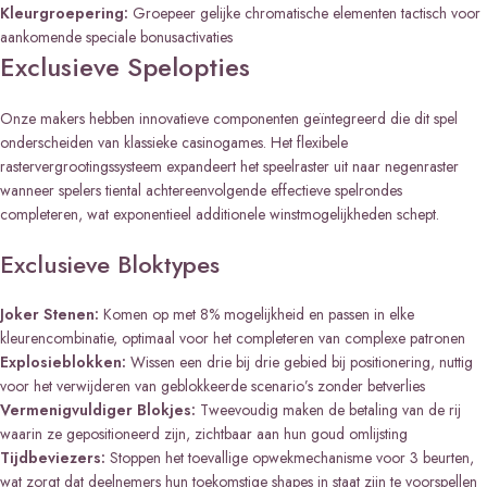
Kleurgroepering:
Groepeer gelijke chromatische elementen tactisch voor
aankomende speciale bonusactivaties
Exclusieve Spelopties
Onze makers hebben innovatieve componenten geïntegreerd die dit spel
onderscheiden van klassieke casinogames. Het flexibele
rastervergrootingssysteem expandeert het speelraster uit naar negenraster
wanneer spelers tiental achtereenvolgende effectieve spelrondes
completeren, wat exponentieel additionele winstmogelijkheden schept.
Exclusieve Bloktypes
Joker Stenen:
Komen op met 8% mogelijkheid en passen in elke
kleurencombinatie, optimaal voor het completeren van complexe patronen
Explosieblokken:
Wissen een drie bij drie gebied bij positionering, nuttig
voor het verwijderen van geblokkeerde scenario’s zonder betverlies
Vermenigvuldiger Blokjes:
Tweevoudig maken de betaling van de rij
waarin ze gepositioneerd zijn, zichtbaar aan hun goud omlijsting
Tijdbeviezers:
Stoppen het toevallige opwekmechanisme voor 3 beurten,
wat zorgt dat deelnemers hun toekomstige shapes in staat zijn te voorspellen