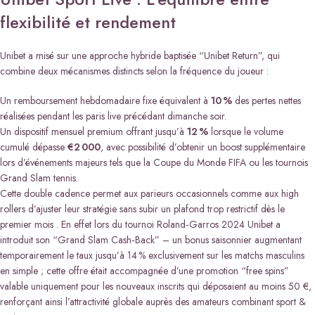
flexibilité et rendement
Unibet a misé sur une approche hybride baptisée “Unibet Return”, qui
combine deux mécanismes distincts selon la fréquence du joueur :
Un remboursement hebdomadaire fixe équivalent à
10 %
des pertes nettes
réalisées pendant les paris live précédant dimanche soir.
Un dispositif mensuel premium offrant jusqu’à
12 %
lorsque le volume
cumulé dépasse
€2 000
, avec possibilité d’obtenir un boost supplémentaire
lors d’événements majeurs tels que la Coupe du Monde FIFA ou les tournois
Grand Slam tennis.
Cette double cadence permet aux parieurs occasionnels comme aux high
rollers d’ajuster leur stratégie sans subir un plafond trop restrictif dès le
premier mois . En effet lors du tournoi Roland‑Garros 2024 Unibet a
introduit son “Grand Slam Cash‑Back” – un bonus saisonnier augmentant
temporairement le taux jusqu’à 14 % exclusivement sur les matchs masculins
en simple ; cette offre était accompagnée d’une promotion “free spins”
valable uniquement pour les nouveaux inscrits qui déposaient au moins 50 €,
renforçant ainsi l’attractivité globale auprès des amateurs combinant sport &