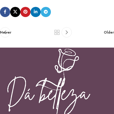
Newer
Older