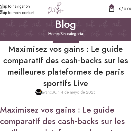
Skip to navigation
0
S/
0.0
Skip to main content
Blog
Home
Sin categoría
SIN CATEGORÍA
Maximisez vos gains : Le guide
comparatif des cash‑backs sur les
meilleures plateformes de paris
sportifs Live
avanc3
On 4 de mayo de 2025
Maximisez vos gains : Le guide
comparatif des cash‑backs sur les