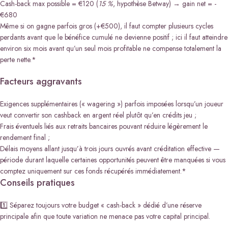
Cash-back max possible = €120 (
15 %
, hypothèse Betway) → gain net = -
€680
Même si on gagne parfois gros (+€500), il faut compter plusieurs cycles
perdants avant que le bénéfice cumulé ne devienne positif ; ici il faut atteindre
environ six mois avant qu’un seul mois profitable ne compense totalement la
perte nette.*
Facteurs aggravants
Exigences supplémentaires (« wagering ») parfois imposées lorsqu’un joueur
veut convertir son cashback en argent réel plutôt qu’en crédits jeu ;
Frais éventuels liés aux retraits bancaires pouvant réduire légèrement le
rendement final ;
Délais moyens allant jusqu’à trois jours ouvrés avant créditation effective —
période durant laquelle certaines opportunités peuvent être manquées si vous
comptez uniquement sur ces fonds récupérés immédiatement.*
Conseils pratiques
1️⃣ Séparez toujours votre budget « cash-back » dédié d’une réserve
principale afin que toute variation ne menace pas votre capital principal.