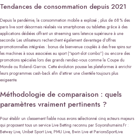
Tendances de consommation depuis 2021
Depuis la pandémie, la consommation mobile a explosé ; plus de 68 % des
paris live sont désormais réalisés via smartphones ou tablettes grâce à des
applications dédiées offrant un streaming sans latence supérieure à une
seconde. Les utilisateurs recherchent également davantage d’offres
promotionnelles intégrées : bonus de bienvenue couplés à des free spins sur
les machines à sous associées au sport (“sport‑slot combo”) ou encore des
promotions spéciales lors des grands rendez‑vous comme la Coupe du
Monde ou Roland‑Garros. Cette évolution pousse les plateformes à enrichir
leurs programmes cash‑back afin d’attirer une clientèle toujours plus
exigeante.
Méthodologie de comparaison : quels
paramètres vraiment pertinents ?
Pour établir un classement fiable nous avons sélectionné cinq acteurs majeurs
qui proposent tous un service Live Betting reconnu par Soyonshumains.Fr :
Betway Live, Unibet Sport Live, PMU Live, Bwin Live et ParionsSportLive.