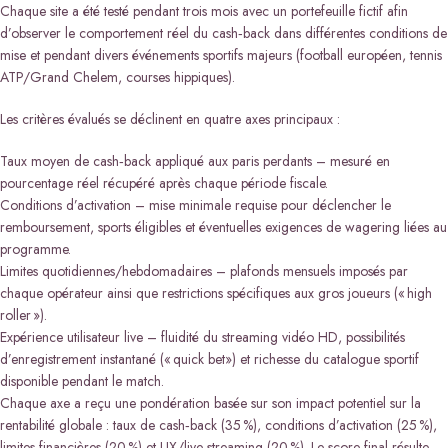
Chaque site a été testé pendant trois mois avec un portefeuille fictif afin
d’observer le comportement réel du cash‑back dans différentes conditions de
mise et pendant divers événements sportifs majeurs (football européen, tennis
ATP/Grand Chelem, courses hippiques).
Les critères évalués se déclinent en quatre axes principaux :
Taux moyen de cash‑back appliqué aux paris perdants – mesuré en
pourcentage réel récupéré après chaque période fiscale.
Conditions d’activation – mise minimale requise pour déclencher le
remboursement, sports éligibles et éventuelles exigences de wagering liées au
programme.
Limites quotidiennes/hebdomadaires – plafonds mensuels imposés par
chaque opérateur ainsi que restrictions spécifiques aux gros joueurs (« high
roller »).
Expérience utilisateur live – fluidité du streaming vidéo HD, possibilités
d’enregistrement instantané (« quick bet») et richesse du catalogue sportif
disponible pendant le match.
Chaque axe a reçu une pondération basée sur son impact potentiel sur la
rentabilité globale : taux de cash‑back (35 %), conditions d’activation (25 %),
limites financières (20 %) et UX/live streaming (20 %). Le score final résulte