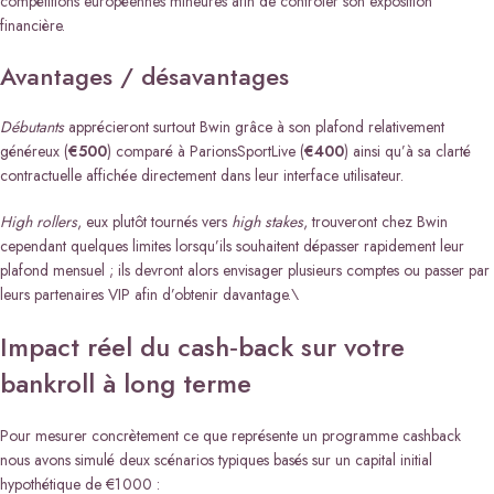
compétitions européennes mineures afin de contrôler son exposition
financière.
Avantages / désavantages
Débutants
apprécieront surtout Bwin grâce à son plafond relativement
généreux (
€500
) comparé à ParionsSportLive (
€400
) ainsi qu’à sa clarté
contractuelle affichée directement dans leur interface utilisateur.
High rollers
, eux plutôt tournés vers
high stakes
, trouveront chez Bwin
cependant quelques limites lorsqu’ils souhaitent dépasser rapidement leur
plafond mensuel ; ils devront alors envisager plusieurs comptes ou passer par
leurs partenaires VIP afin d’obtenir davantage.\
Impact réel du cash‑back sur votre
bankroll à long terme
Pour mesurer concrètement ce que représente un programme cashback
nous avons simulé deux scénarios typiques basés sur un capital initial
hypothétique de €1 000 :