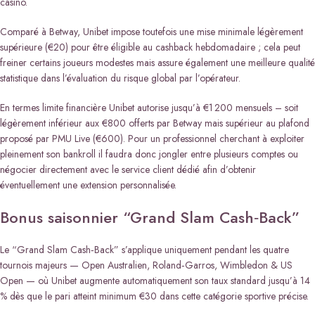
casino.
Comparé à Betway, Unibet impose toutefois une mise minimale légèrement
supérieure (€20) pour être éligible au cashback hebdomadaire ; cela peut
freiner certains joueurs modestes mais assure également une meilleure qualité
statistique dans l’évaluation du risque global par l’opérateur.
En termes limite financière Unibet autorise jusqu’à €1 200 mensuels – soit
légèrement inférieur aux €800 offerts par Betway mais supérieur au plafond
proposé par PMU Live (€600). Pour un professionnel cherchant à exploiter
pleinement son bankroll il faudra donc jongler entre plusieurs comptes ou
négocier directement avec le service client dédié afin d’obtenir
éventuellement une extension personnalisée.
Bonus saisonnier “Grand Slam Cash‑Back”
Le “Grand Slam Cash‑Back” s’applique uniquement pendant les quatre
tournois majeurs — Open Australien, Roland‑Garros, Wimbledon & US
Open — où Unibet augmente automatiquement son taux standard jusqu’à 14
% dès que le pari atteint minimum €30 dans cette catégorie sportive précise.