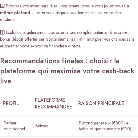
2️⃣ Priorisez vos mises parallèles uniquement lorsque vous jouez sous
un
même plafond
– sinon vous risquez rapidement saturer votre droit
quotidien.
3️⃣ Exploitez régulièrement vos promotions complémentaires (
free spins
,
bonus dépôt) offertes par Soyonshumains.Fr afin multiplier vos chances sans
augmenter votre exposition financière directe.
Recommandations finales : choisir la
plateforme qui maximise votre cash‑back
live
PLATEFORME
PROFIL
RAISON PRINCIPALE
RECOMMANDÉE
Parieur
Plafond généreux (€800) +
Betway
occasionnel
faible exigence minime (€30)