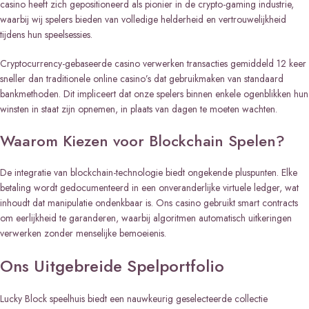
casino heeft zich gepositioneerd als pionier in de crypto-gaming industrie,
waarbij wij spelers bieden van volledige helderheid en vertrouwelijkheid
tijdens hun speelsessies.
Cryptocurrency-gebaseerde casino verwerken transacties gemiddeld 12 keer
sneller dan traditionele online casino’s dat gebruikmaken van standaard
bankmethoden. Dit impliceert dat onze spelers binnen enkele ogenblikken hun
winsten in staat zijn opnemen, in plaats van dagen te moeten wachten.
Waarom Kiezen voor Blockchain Spelen?
De integratie van blockchain-technologie biedt ongekende pluspunten. Elke
betaling wordt gedocumenteerd in een onveranderlijke virtuele ledger, wat
inhoudt dat manipulatie ondenkbaar is. Ons casino gebruikt smart contracts
om eerlijkheid te garanderen, waarbij algoritmen automatisch uitkeringen
verwerken zonder menselijke bemoeienis.
Ons Uitgebreide Spelportfolio
Lucky Block speelhuis biedt een nauwkeurig geselecteerde collectie