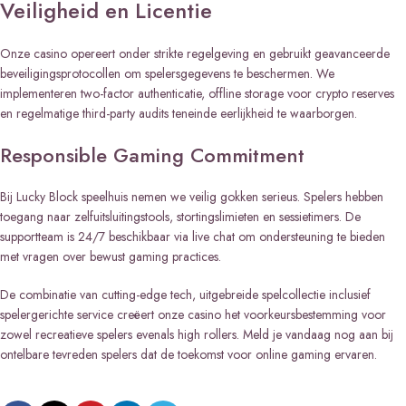
Veiligheid en Licentie
Onze casino opereert onder strikte regelgeving en gebruikt geavanceerde
beveiligingsprotocollen om spelersgegevens te beschermen. We
implementeren two-factor authenticatie, offline storage voor crypto reserves
en regelmatige third-party audits teneinde eerlijkheid te waarborgen.
Responsible Gaming Commitment
Bij Lucky Block speelhuis nemen we veilig gokken serieus. Spelers hebben
toegang naar zelfuitsluitingstools, stortingslimieten en sessietimers. De
supportteam is 24/7 beschikbaar via live chat om ondersteuning te bieden
met vragen over bewust gaming practices.
De combinatie van cutting-edge tech, uitgebreide spelcollectie inclusief
spelergerichte service creëert onze casino het voorkeursbestemming voor
zowel recreatieve spelers evenals high rollers. Meld je vandaag nog aan bij
ontelbare tevreden spelers dat de toekomst voor online gaming ervaren.