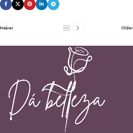
Newer
Older