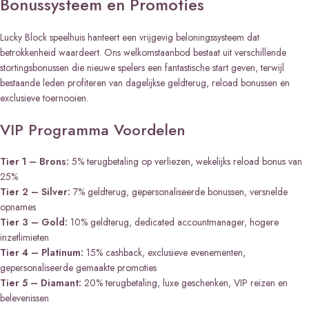
Bonussysteem en Promoties
Lucky Block speelhuis hanteert een vrijgevig beloningssysteem dat
betrokkenheid waardeert. Ons welkomstaanbod bestaat uit verschillende
stortingsbonussen die nieuwe spelers een fantastische start geven, terwijl
bestaande leden profiteren van dagelijkse geldterug, reload bonussen en
exclusieve toernooien.
VIP Programma Voordelen
Tier 1 – Brons:
5% terugbetaling op verliezen, wekelijks reload bonus van
25%
Tier 2 – Silver:
7% geldterug, gepersonaliseerde bonussen, versnelde
opnames
Tier 3 – Gold:
10% geldterug, dedicated accountmanager, hogere
inzetlimieten
Tier 4 – Platinum:
15% cashback, exclusieve evenementen,
gepersonaliseerde gemaakte promoties
Tier 5 – Diamant:
20% terugbetaling, luxe geschenken, VIP reizen en
belevenissen