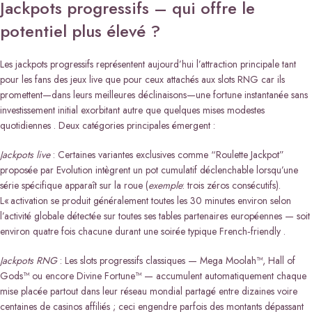
Jackpots progressifs – qui offre le
potentiel plus élevé ?
Les jackpots progressifs représentent aujourd’hui l’attraction principale tant
pour les fans des jeux live que pour ceux attachés aux slots RNG car ils
promettent—dans leurs meilleures déclinaisons—une fortune instantanée sans
investissement initial exorbitant autre que quelques mises modestes
quotidiennes . Deux catégories principales émergent :
Jackpots live
: Certaines variantes exclusives comme “Roulette Jackpot”
proposée par Evolution intègrent un pot cumulatif déclenchable lorsqu’une
série spécifique apparaît sur la roue (
exemple
: trois zéros consécutifs).
L« activation se produit généralement toutes les 30 minutes environ selon
l’activité globale détectée sur toutes ses tables partenaires européennes — soit
environ quatre fois chacune durant une soirée typique French‑friendly .
Jackpots RNG
: Les slots progressifs classiques — Mega Moolah™, Hall of
Gods™ ou encore Divine Fortune™ — accumulent automatiquement chaque
mise placée partout dans leur réseau mondial partagé entre dizaines voire
centaines de casinos affiliés ; ceci engendre parfois des montants dépassant