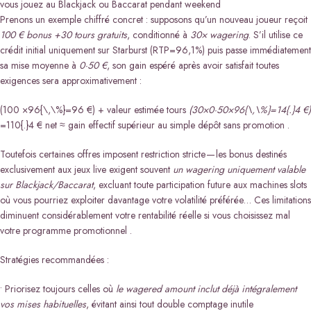
vous jouez au Blackjack ou Baccarat pendant weekend
Prenons un exemple chiffré concret : supposons qu’un nouveau joueur reçoit
100 € bonus +30 tours gratuits
, conditionné à
30× wagering
. S’il utilise ce
crédit initial uniquement sur Starburst (RTP=96,1%) puis passe immédiatement
sa mise moyenne à
0·50 €
, son gain espéré après avoir satisfait toutes
exigences sera approximativement :
(100 ×96{\,\%}=96 €) + valeur estimée tours
(30×0·50×96{\,\%}=14{.}4 €)
=110{.}4 € net ≈ gain effectif supérieur au simple dépôt sans promotion .
Toutefois certaines offres imposent restriction stricte — les bonus destinés
exclusivement aux jeux live exigent souvent
un wagering uniquement valable
sur Blackjack/Baccarat
, excluant toute participation future aux machines slots
où vous pourriez exploiter davantage votre volatilité préférée… Ces limitations
diminuent considérablement votre rentabilité réelle si vous choisissez mal
votre programme promotionnel .
Stratégies recommandées :
• Priorisez toujours celles où
le wagered amount inclut déjà intégralement
vos mises habituelles
, évitant ainsi tout double comptage inutile