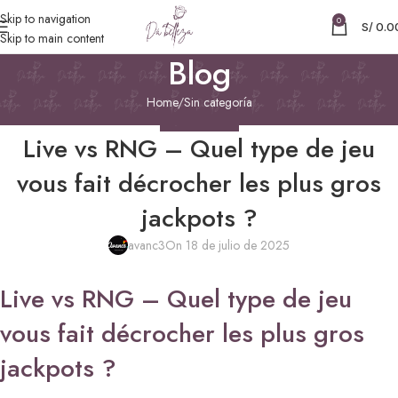
Skip to navigation
0
S/
0.0
Skip to main content
Blog
Home
Sin categoría
SIN CATEGORÍA
Live vs RNG – Quel type de jeu
vous fait décrocher les plus gros
jackpots ?
avanc3
On 18 de julio de 2025
Live vs RNG – Quel type de jeu
vous fait décrocher les plus gros
jackpots ?