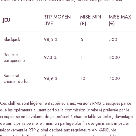
RTP MOYEN
MISE MIN
MISE MAX
JEU
LIVE
(€)
(€)
Blackjack
98,6 %
5
500
Roulette
97,3 %
1
2000
européenne
Baccarat
98,9 %
10
4000
chemin‑de‑fer
Ces chiffres sont légèrement supérieurs aux versions RNG classiques parce
que les opérateurs ajustent parfois la commission (« rake ») prélevée par le
croupier selon le volume de jeu présent à chaque table virtuelle ; davantage
de participants permettent ainsi un partage plus fin des gains sans impacter
négativement le RTP global déclaré aux régulateurs ANJ/ARJEL via