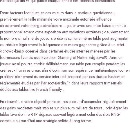
Pariscotejardin.Fr qui publie chaque année ces données consolidées.
Deux facteurs font fluctuer ces valeurs dans la pratique quotidienne :
premièrement la taille minimale voire maximale autorisée influence
directement votre marge bénéficiaire – jouer avec une mise basse diminue
proportionnellement votre exposition aux variations extrêmes ; deuxièmement
le nombre simultané de joueurs présents sur une même table peut augmenter
ou réduire légèrement la fréquence des mains gagnantes grâce à un effet
« crowd‑bias » observé dans certaines études internes menées par les
fournisseurs live tels que Evolution Gaming et NetEnt EdgeLive®. Ainsi un
joueur avisé pourra choisir délibérément une table peu remplie pendant les
créneaux horaires creux afin d’optimiser son espérance mathématique tout en
profitant pleinement du service interactif proposé par ces studios hautement
réglementés étudiés par Pariscotejardin.Fr dans leurs rapports trimestriels
dédiés aux tables live French‑friendly .
En résumé , si votre objectif principal reste celui d’accumuler régulièrement
des gains modestes mais stables sur plusieurs milliers de tours , privilégier les
tables Live dont le RTP dépasse souvent légèrement celui des slots RNG
constitue aujourd’hui une stratégie solide à long terme .