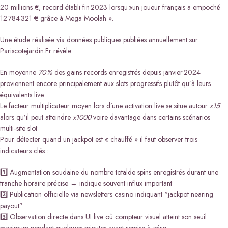
20 millions €, record établi fin 2023 lorsqu »un joueur français a empoché
12 784 321 € grâce à Mega Moolah ».
Une étude réalisée via données publiques publiées annuellement sur
Pariscotejardin.Fr révèle :
En moyenne
70 %
des gains records enregistrés depuis janvier 2024
proviennent encore principalement aux slots progressifs plutôt qu’à leurs
équivalents live
Le facteur multiplicateur moyen lors d’une activation live se situe autour
x15
alors qu’il peut atteindre
x1000
voire davantage dans certains scénarios
multi‑site slot
Pour détecter quand un jackpot est « chauffé » il faut observer trois
indicateurs clés :
1️⃣ Augmentation soudaine du nombre totalde spins enregistrés durant une
tranche horaire précise → indique souvent influx important
2️⃣ Publication officielle via newsletters casino indiquant “jackpot nearing
payout”
3️⃣ Observation directe dans UI live où compteur visuel atteint son seuil