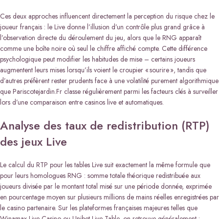
Ces deux approches influencent directement la perception du risque chez le
joueur français : le Live donne l’illusion d’un contrôle plus grand grâce à
l’observation directe du déroulement du jeu, alors que le RNG apparaît
comme une boîte noire où seul le chiffre affiché compte. Cette différence
psychologique peut modifier les habitudes de mise – certains joueurs
augmentent leurs mises lorsqu’ils voient le croupier « sourire », tandis que
d’autres préfèrent rester prudents face à une volatilité purement algorithmique
que Pariscotejardin.Fr classe régulièrement parmi les facteurs clés à surveiller
lors d’une comparaison entre casinos live et automatiques.
Analyse des taux de redistribution (RTP)
des jeux Live
Le calcul du RTP pour les tables Live suit exactement la même formule que
pour leurs homologues RNG : somme totale théorique redistribuée aux
joueurs divisée par le montant total misé sur une période donnée, exprimée
en pourcentage moyen sur plusieurs millions de mains réelles enregistrées par
le casino partenaire. Sur les plateformes françaises majeures telles que
Winamax Live Casino ou Unibet Live Table, on retrouve généralement :