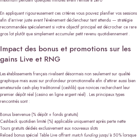
maximum pendant quelques minutes avant remise à zéro
En appliquant rigoureusement ces critères vous pouvez planifier vos sessions
afin d’arriver juste avant l’événement déclencheur tant attendu — stratégie
recommandée spécialement si votre objectif principal est décrocher ce rare
gros lot plutôt que simplement accumuler petit revenu quotidiennement .
Impact des bonus et promotions sur les
gains Live et RNG
Les établissements français rivalisent désormais non seulement sur qualité
graphique mais aussi sur profondeur promotionnelle afin d’attirer aussi bien
amateursde cash‑play traditionnel (cashlib) que novices recherchant leur
premier dépôt réel (casino en ligne argent réel) . Les principaux types
rencontrés sont :
Bonus bienvenue (% dépôt + fonds gratuits)
Cashback quotidien limité (%) applicable uniquement après perte nette
Tours gratuits dédiés exclusivement aux nouveaux slots
Reload bonus spécial Table Live offrant
match funding
jusqu’à 50% lorsque