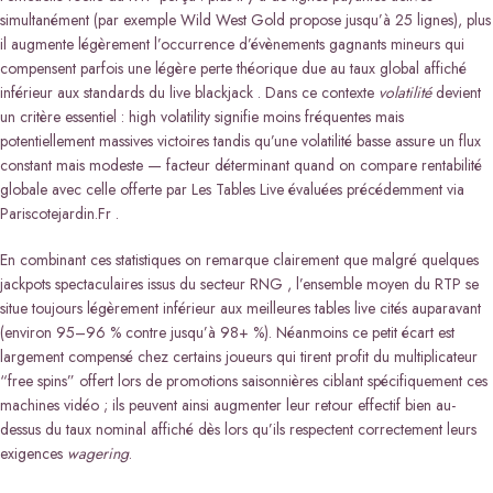
simultanément (par exemple Wild West Gold propose jusqu’à 25 lignes), plus
il augmente légèrement l’occurrence d’évènements gagnants mineurs qui
compensent parfois une légère perte théorique due au taux global affiché
inférieur aux standards du live blackjack . Dans ce contexte
volatilité
devient
un critère essentiel : high volatility signifie moins fréquentes mais
potentiellement massives victoires tandis qu’une volatilité basse assure un flux
constant mais modeste — facteur déterminant quand on compare rentabilité
globale avec celle offerte par Les Tables Live évaluées précédemment via
Pariscotejardin.Fr .
En combinant ces statistiques on remarque clairement que malgré quelques
jackpots spectaculaires issus du secteur RNG , l’ensemble moyen du RTP se
situe toujours légèrement inférieur aux meilleures tables live cités auparavant
(environ 95–96 % contre jusqu’à 98+ %). Néanmoins ce petit écart est
largement compensé chez certains joueurs qui tirent profit du multiplicateur
“free spins” offert lors de promotions saisonnières ciblant spécifiquement ces
machines vidéo ; ils peuvent ainsi augmenter leur retour effectif bien au-
dessus du taux nominal affiché dès lors qu’ils respectent correctement leurs
exigences
wagering
.