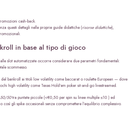
promozioni cash‑back.
a questi dettagli nelle proprie guide didattiche (
risorse didattiche
),
 promozionali.
roll in base al tipo di gioco
e alle slot automatizzate occorre considerare due parametri fondamentali:
 totale scommesso.
 % del bankroll ai titoli low volatility come baccarat o roulette European — dove
 giochi high volatility come Texas Hold’em poker sit‑and‑go livestreamed.
50/50
tra puntate piccole (<€0,50 per spin su linee multiple ≤10 ) ed
o così gli spike occasionali senza compromettere l’equilibrio complessivo.