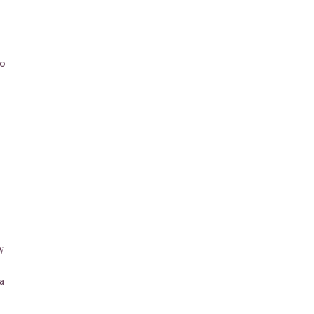
zo
i
la