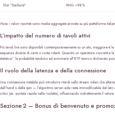
Slot “Starburst”
RNG >98 %
Nota
: i valori riportati sono medie aggregate provate su più piattaforme ital
L’impatto del numero di tavoli attivi
Più tavoli live sono disponibili contemporaneamente su un sito, maggiore è la d
sequenza diversa di carte o ruote rotanti. Quando un operatore concentra la 
statistica”: le probabilità tendono ad avvicinarsi all’RTP teorico dichiarato
Il ruolo della latenza e della connessione
Una connessione instabile può introdurre ritardi nello stream video che alter
dell’hand o della spin — l’algoritmo server‑side resta immodificabile dal lato 
critici (es.: puntata rapida nella roulette), influenzando indirettamente il valore
Sezione 2 – Bonus di benvenuto e promozi