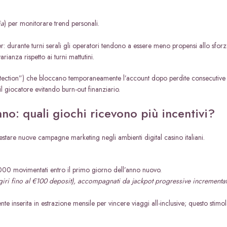
ia
) per monitorare trend personali.
ler: durante turni serali gli operatori tendono a essere meno propensi allo sfor
anza rispetto ai turni mattutini.
rotection”) che bloccano temporaneamente l’account dopo perdite consecutive
 il giocatore evitando burn-out finanziario.
no: quali giochi ricevono più incentivi?
testare nuove campagne marketing negli ambienti digital casino italiani.
 000 movimentati entro il primo giorno dell’anno nuovo.
iri fino al €100 deposit), accompagnati da jackpot progressive incrementat
inserita in estrazione mensile per vincere viaggi all-inclusive; questo stimo