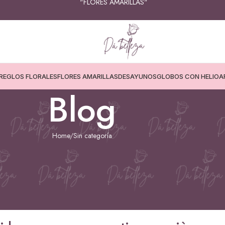
💳📦 “COMPRA FÁCIL, SEGURA Y DESDE CASA"
REGLOS FLORALES
FLORES AMARILLAS
DESAYUNOS
GLOBOS CON HELIO
A
Blog
Home
Sin categoría
ATEGORÍA
 quali bonus e pagamenti sono più
el nuovo anno?
On 27 de junio de 2025