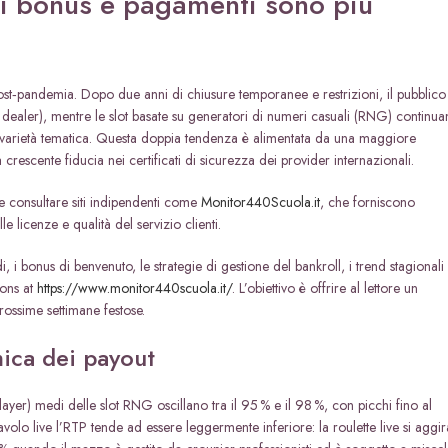
ali bonus e pagamenti sono più
ost‑pandemia. Dopo due anni di chiusure temporanee e restrizioni, il pubblico
ve dealer), mentre le slot basate su generatori di numeri casuali (RNG) continu
lla varietà tematica. Questa doppia tendenza è alimentata da una maggiore
crescente fiducia nei certificati di sicurezza dei provider internazionali.
tile consultare siti indipendenti come
Monitor440Scuola.it
, che forniscono
e licenze e qualità del servizio clienti.
, i bonus di benvenuto, le strategie di gestione del bankroll, i trend stagionali
ions at
https://www.monitor440scuola.it/
. L’obiettivo è offrire al lettore un
ossime settimane festose.
ica dei payout
layer) medi delle slot RNG oscillano tra il 95 % e il 98 %, con picchi fino al
avolo live l’RTP tende ad essere leggermente inferiore: la roulette live si aggir