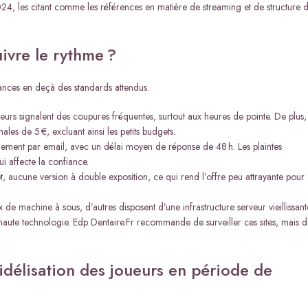
024, les citant comme les références en matière de streaming et de structure 
ivre le rythme ?
mances en deçà des standards attendus.
eurs signalent des coupures fréquentes, surtout aux heures de pointe. De plus,
es de 5 €, excluant ainsi les petits budgets.
niquement par email, avec un délai moyen de réponse de 48 h. Les plaintes
 affecte la confiance.
bet, aucune version à double exposition, ce qui rend l’offre peu attrayante pour
ux de machine à sous, d’autres disposent d’une infrastructure serveur vieillissant
haute technologie. Edp Dentaire.Fr recommande de surveiller ces sites, mais 
fidélisation des joueurs en période de