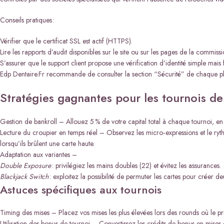
Conseils pratiques :
Vérifier que le certificat SSL est actif (HTTPS).
Lire les rapports d’audit disponibles sur le site ou sur les pages de la commissi
S’assurer que le support client propose une vérification d’identité simple mais fi
Edp Dentaire.Fr recommande de consulter la section “Sécurité” de chaque plat
Stratégies gagnantes pour les tournois de
Gestion de bankroll – Allouez 5 % de votre capital total à chaque tournoi, en 
Lecture du croupier en temps réel – Observez les micro‑expressions et le ryth
lorsqu’ils brûlent une carte haute.
Adaptation aux variantes –
Double Exposure
: privilégiez les mains doubles (22) et évitez les assurances.
Blackjack Switch
: exploitez la possibilité de permuter les cartes pour créer d
Astuces spécifiques aux tournois
Timing des mises – Placez vos mises les plus élevées lors des rounds où le 
Utilisation des bonus de tournoi – Convertissez les crédits de bonus en mise