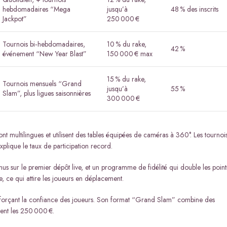
hebdomadaires “Mega
jusqu’à
48 % des inscrits
Jackpot”
250 000 €
Tournois bi‑hebdomadaires,
10 % du rake,
42 %
événement “New Year Blast”
150 000 € max
15 % du rake,
Tournois mensuels “Grand
jusqu’à
55 %
Slam”, plus ligues saisonnières
300 000 €
nt multilingues et utilisent des tables équipées de caméras à 360°. Les tournoi
plique le taux de participation record.
us sur le premier dépôt live, et un programme de fidélité qui double les point
e, ce qui attire les joueurs en déplacement.
enforçant la confiance des joueurs. Son format “Grand Slam” combine des
vent les 250 000 €.