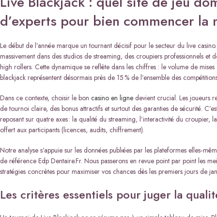
Live Blackjack : quel site de jeu d
d’experts pour bien commencer la 
Le début de l’année marque un tournant décisif pour le secteur du live casino
massivement dans des studios de streaming, des croupiers professionnels et de
high rollers. Cette dynamique se reflète dans les chiffres : le volume de mise
blackjack représentent désormais près de 15 % de l’ensemble des compétitions 
Dans ce contexte, choisir le bon
casino en ligne
devient crucial. Les joueurs 
de tournoi claire, des bonus attractifs et surtout des garanties de sécurité. 
reposant sur quatre axes : la qualité du streaming, l’interactivité du croupier, 
offert aux participants (licences, audits, chiffrement).
Notre analyse s’appuie sur les données publiées par les plateformes elles‑mêmes,
de référence Edp Dentaire.Fr. Nous passerons en revue point par point les meil
stratégies concrètes pour maximiser vos chances dès les premiers jours de jan
Les critères essentiels pour juger la quali