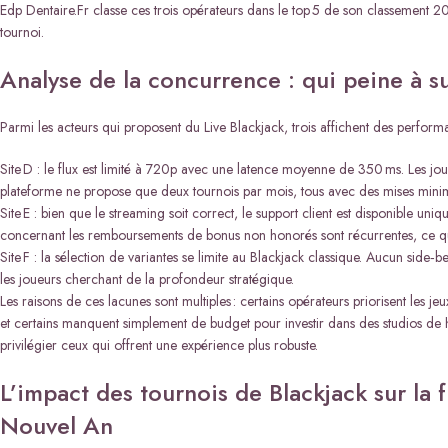
Edp Dentaire.Fr classe ces trois opérateurs dans le top 5 de son classement 2
tournoi.
Analyse de la concurrence : qui peine à su
Parmi les acteurs qui proposent du Live Blackjack, trois affichent des perfor
Site D : le flux est limité à 720p avec une latence moyenne de 350 ms. Les jou
plateforme ne propose que deux tournois par mois, tous avec des mises minimal
Site E : bien que le streaming soit correct, le support client est disponible u
concernant les remboursements de bonus non honorés sont récurrentes, ce qui
Site F : la sélection de variantes se limite au Blackjack classique. Aucun side‑
les joueurs cherchant de la profondeur stratégique.
Les raisons de ces lacunes sont multiples : certains opérateurs priorisent les je
et certains manquent simplement de budget pour investir dans des studios de 
privilégier ceux qui offrent une expérience plus robuste.
L’impact des tournois de Blackjack sur la 
Nouvel An