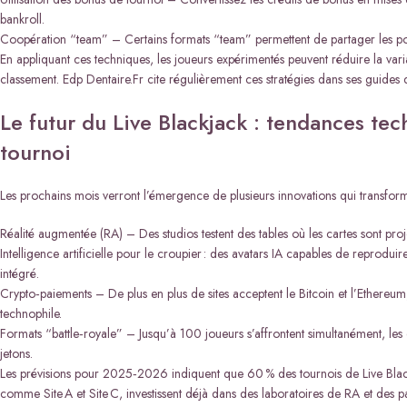
bankroll.
Coopération “team” – Certains formats “team” permettent de partager les point
En appliquant ces techniques, les joueurs expérimentés peuvent réduire la var
classement. Edp Dentaire.Fr cite régulièrement ces stratégies dans ses guides 
Le futur du Live Blackjack : tendances te
tournoi
Les prochains mois verront l’émergence de plusieurs innovations qui transform
Réalité augmentée (RA) – Des studios testent des tables où les cartes sont pro
Intelligence artificielle pour le croupier : des avatars IA capables de reprodu
intégré.
Crypto‑paiements – De plus en plus de sites acceptent le Bitcoin et l’Ethereum, 
technophile.
Formats “battle‑royale” – Jusqu’à 100 joueurs s’affrontent simultanément, les 
jetons.
Les prévisions pour 2025‑2026 indiquent que 60 % des tournois de Live Black
comme Site A et Site C, investissent déjà dans des laboratoires de RA et des p