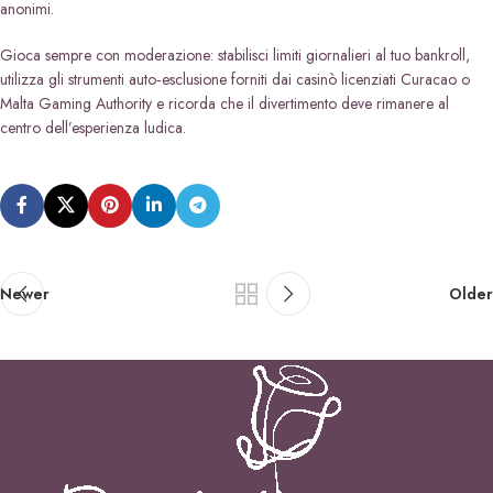
anonimi.
Gioca sempre con moderazione: stabilisci limiti giornalieri al tuo bankroll,
utilizza gli strumenti auto‑esclusione forniti dai casinò licenziati Curacao o
Malta Gaming Authority e ricorda che il divertimento deve rimanere al
centro dell’esperienza ludica.
Newer
Older