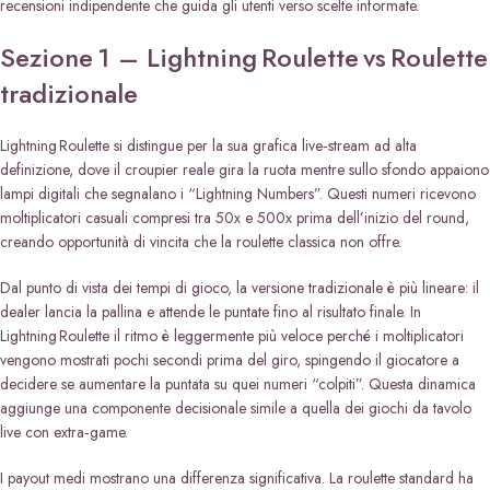
recensioni indipendente che guida gli utenti verso scelte informate.
Sezione 1 – Lightning Roulette vs Roulette
tradizionale
Lightning Roulette si distingue per la sua grafica live‑stream ad alta
definizione, dove il croupier reale gira la ruota mentre sullo sfondo appaiono
lampi digitali che segnalano i “Lightning Numbers”. Questi numeri ricevono
moltiplicatori casuali compresi tra 50x e 500x prima dell’inizio del round,
creando opportunità di vincita che la roulette classica non offre.
Dal punto di vista dei tempi di gioco, la versione tradizionale è più lineare: il
dealer lancia la pallina e attende le puntate fino al risultato finale. In
Lightning Roulette il ritmo è leggermente più veloce perché i moltiplicatori
vengono mostrati pochi secondi prima del giro, spingendo il giocatore a
decidere se aumentare la puntata su quei numeri “colpiti”. Questa dinamica
aggiunge una componente decisionale simile a quella dei giochi da tavolo
live con extra‑game.
I payout medi mostrano una differenza significativa. La roulette standard ha