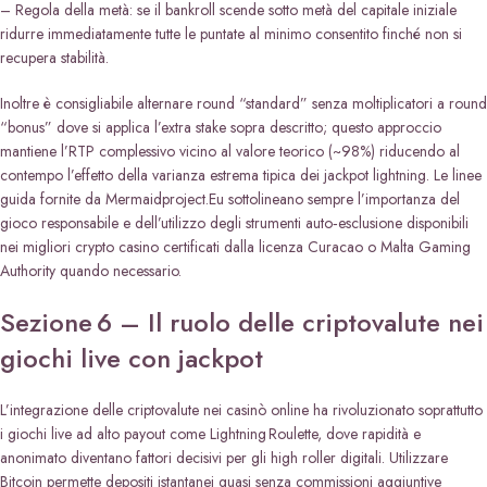
– Regola della metà: se il bankroll scende sotto metà del capitale iniziale
ridurre immediatamente tutte le puntate al minimo consentito finché non si
recupera stabilità.
Inoltre è consigliabile alternare round “standard” senza moltiplicatori a round
“bonus” dove si applica l’extra stake sopra descritto; questo approccio
mantiene l’RTP complessivo vicino al valore teorico (~98%) riducendo al
contempo l’effetto della varianza estrema tipica dei jackpot lightning. Le linee
guida fornite da Mermaidproject.Eu sottolineano sempre l’importanza del
gioco responsabile e dell’utilizzo degli strumenti auto‑esclusione disponibili
nei migliori crypto casino certificati dalla licenza Curacao o Malta Gaming
Authority quando necessario.
Sezione 6 – Il ruolo delle criptovalute nei
giochi live con jackpot
L’integrazione delle criptovalute nei casinò online ha rivoluzionato soprattutto
i giochi live ad alto payout come Lightning Roulette, dove rapidità e
anonimato diventano fattori decisivi per gli high roller digitali. Utilizzare
Bitcoin permette depositi istantanei quasi senza commissioni aggiuntive