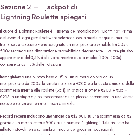
Sezione 2 – I jackpot di
Lightning Roulette spiegati
Il cuore di Lightning Roulette è il sistema dei moltiplicatori “Lightning”. Prima
dell’avvio di ogni giro il software seleziona casualmente cinque numeri su
trenta‑sei; a ciascuno viene assegnato un moltiplicatore variabile tra 50x e
500x secondo una distribuzione probabilistica decrescente: il valore più alto
appare meno del 0,5% delle volte, mentre quello medio (100x‑200x)
compare circa il 5% delle rotazioni.
Immaginiamo una puntata base di €1 su un numero colpito da un
moltiplicatore da 200x: la vincita netta sarà €200 più la quota standard della
scommessa interna alla roulette (35:1). In pratica si ottiene €200 + €35 =
€235 in un singolo giro, trasformando una piccola scommessa in una vincita
notevole senza aumentare il rischio iniziale.
Record recenti includono una vincita da €12.800 su una scommessa da €2
grazie a un moltiplicatore 500x su un numero “lightning”. Tale risultato ha
influito notevolmente sul bankroll medio dei giocatori occasionali,