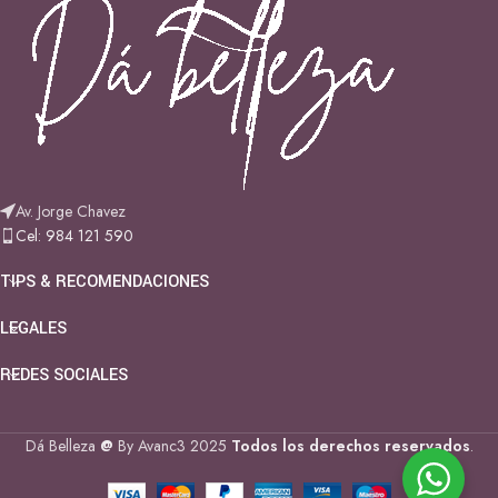
Av. Jorge Chavez
Cel: 984 121 590
TIPS & RECOMENDACIONES
LEGALES
REDES SOCIALES
Dá Belleza
@
By Avanc3
2025
Todos los derechos reservados
.