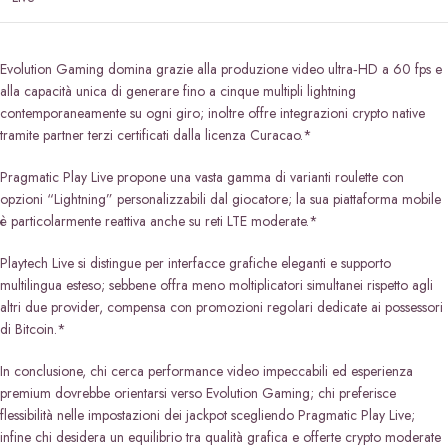
Evolution Gaming domina grazie alla produzione video ultra‑HD a 60 fps e
alla capacità unica di generare fino a cinque multipli lightning
contemporaneamente su ogni giro; inoltre offre integrazioni crypto native
tramite partner terzi certificati dalla licenza Curacao.*
Pragmatic Play Live propone una vasta gamma di varianti roulette con
opzioni “Lightning” personalizzabili dal giocatore; la sua piattaforma mobile
è particolarmente reattiva anche su reti LTE moderate.*
Playtech Live si distingue per interfacce grafiche eleganti e supporto
multilingua esteso; sebbene offra meno moltiplicatori simultanei rispetto agli
altri due provider, compensa con promozioni regolari dedicate ai possessori
di Bitcoin.*
In conclusione, chi cerca performance video impeccabili ed esperienza
premium dovrebbe orientarsi verso Evolution Gaming; chi preferisce
flessibilità nelle impostazioni dei jackpot scegliendo Pragmatic Play Live;
infine chi desidera un equilibrio tra qualità grafica e offerte crypto moderate