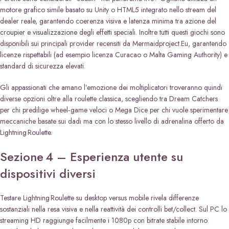
motore grafico simile basato su Unity o HTML5 integrato nello stream del
dealer reale, garantendo coerenza visiva e latenza minima tra azione del
croupier e visualizzazione degli effetti speciali. Inoltre tutti questi giochi sono
disponibili sui principali provider recensiti da Mermaidproject.Eu, garantendo
licenze rispettabili (ad esempio licenza Curacao o Malta Gaming Authority) e
standard di sicurezza elevati.
Gli appassionati che amano l’emozione dei moltiplicatori troveranno quindi
diverse opzioni oltre alla roulette classica, scegliendo tra Dream Catchers
per chi predilige wheel‑game veloci o Mega Dice per chi vuole sperimentare
meccaniche basate sui dadi ma con lo stesso livello di adrenalina offerto da
Lightning Roulette.
Sezione 4 – Esperienza utente su
dispositivi diversi
Testare Lightning Roulette su desktop versus mobile rivela differenze
sostanziali nella resa visiva e nella reattività dei controlli bet/collect. Sul PC lo
streaming HD raggiunge facilmente i 1080p con bitrate stabile intorno