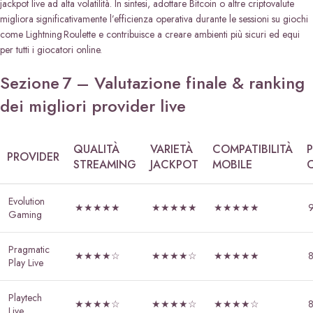
jackpot live ad alta volatilità. In sintesi, adottare Bitcoin o altre criptovalute
migliora significativamente l’efficienza operativa durante le sessioni su giochi
come Lightning Roulette e contribuisce a creare ambienti più sicuri ed equi
per tutti i giocatori online.
Sezione 7 – Valutazione finale & ranking
dei migliori provider live
QUALITÀ
VARIETÀ
COMPATIBILITÀ
PROVIDER
STREAMING
JACKPOT
MOBILE
Evolution
★★★★★
★★★★★
★★★★★
9
Gaming
Pragmatic
★★★★☆
★★★★☆
★★★★★
8
Play Live
Playtech
★★★★☆
★★★★☆
★★★★☆
8
Live