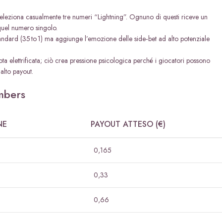
seleziona casualmente tre numeri “Lightning”. Ognuno di questi riceve un
quel numero singolo.
tandard (35 to 1) ma aggiunge l’emozione delle side‑bet ad alto potenziale
ta elettrificata; ciò crea pressione psicologica perché i giocatori possono
alto payout.
umbers
NE
PAYOUT ATTESO (€)
0,165
0,33
0,66