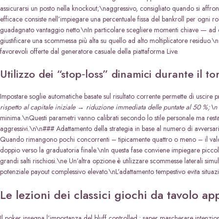
assicurarsi un posto nella knockout;\naggressivo, consigliato quando si affro
efficace consiste nell’impiegare una percentuale fissa del bankroll per ogni
guadagnato vantaggio netto.\nIn particolare scegliere momenti chiave — ad e
giustificare una scommessa più alta su quello ad alto moltiplicatore residuo.\n
favorevoli offerte dal generatore casuale della piattaforma Live.
Utilizzo dei “stop‑loss” dinamici durante il t
Impostare soglie automatiche basate sul risultato corrente permette di uscire p
rispetto al capitale iniziale → riduzione immediata delle puntate al 50 %;\n
minima.\nQuesti parametri vanno calibrati secondo lo stile personale ma restan
aggressivi.\n\n### Adattamento della strategia in base al numero di avversari
Quando rimangono pochi concorrenti – tipicamente quattro o meno – il valo
doppio verso la graduatoria finale.\nIn questa fase conviene impiegare picco
grandi salti rischiosi.\ne Un’altra opzione è utilizzare scommesse laterali simu
potenziale payout complessivo elevato.\nL’adattamento tempestivo evita situazi
Le lezioni dei classici giochi da tavolo ap
Il poker insegna l’importanza del bluff control­led : saper mascherare intenzioni