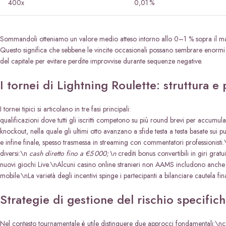
400x
0,01 %
Sommandoli otteniamo un valore medio atteso intorno allo 0–1 % sopra il mar
Questo significa che sebbene le vincite occasionali possano sembrare enormi
del capitale per evitare perdite improvvise durante sequenze negative.
I tornei di Lightning Roulette: struttura e
I tornei tipici si articolano in tre fasi principali:
qualificazioni dove tutti gli iscritti competono su più round brevi per accumula
knockout, nella quale gli ultimi otto avanzano a sfide testa a testa basate sui p
e infine finale, spesso trasmessa in streaming con commentatori professionist
diversi:\n
cash diretto fino a €5 000;\n
crediti bonus convertibili in giri gratu
nuovi giochi Live.\nAlcuni casino online stranieri non AAMS includono anche
mobile.\nLa varietà degli incentivi spinge i partecipanti a bilanciare cautela fi
Strategie di gestione del rischio specifich
Nel contesto tournamentale è utile distinguere due approcci fondamentali:\nc