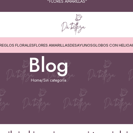
💳📦 “COMPRA FÁCIL, SEGURA Y DESDE CASA"
REGLOS FLORALES
FLORES AMARILLAS
DESAYUNOS
GLOBOS CON HELIO
A
Blog
Home
Sin categoría
ATEGORÍA
re il rischio e vincere nei tornei dei
ò online
On 3 de junio de 2025