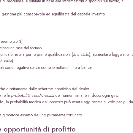
tà di modulare le puntate in base alle informazioni disponibili sul tavolo, al
.
gestione più consapevole ed equilibrata del capitale investito.
 esempio 5 %).
 ciascuna fase del torneo.
entuale ridotta per le prime qualificazioni (
low stake
), aumentare leggerment
h stake
).
ali serie negative senza compromettere l’intera banca.
iche direttamente dallo schermo condiviso dal dealer.
ente la
probabilità condizionata
dei numeri rimanenti dopo ogni giro.
ivi, la probabilità teorica dell’opposto può essere aggiornata al volo per guid
 un giocatore esperto da uno puramente fortunato.
 opportunità di profitto