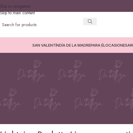
Skip to navigation
Skip to main content
SAN VALENTÍN
DÍA DE LA MADRE
PARA ÉL
OCASIONES
AR
SIN C
Lightning Roulette Live: come gesti
casin
Posted by
avanc3