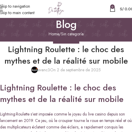
Skip to navigation
0
S/
0.0
Skip to main content
Blog
Home
Sin categoría
SIN CATEGORÍA
Lightning Roulette : le choc des
mythes et de la réalité sur mobile
avanc3
On 2 de septiembre de 2025
Lightning Roulette : le choc des
mythes et de la réalité sur mobile
Lightning Roulette s’est imposée comme le joyau du live casino depuis son
lancement en 2019. Ce jeu, où le croupier tourne la roue en temps réel et où
des multiplicateurs éclatent comme des éclairs, a rapidement conquis les