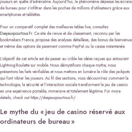
joueurs en quête d’adrénaline. Aujourd’hui, le phénomène dépasse les écrans
de bureau pour s’infiltrer dans les poches de millions d’utilisateurs grâce aux
smartphones et tablettes.
Pour un comparatif complet des meilleures tables live, consultez
Desjeuxpourtous.Fr
. Ce site de revue et de classement, reconnu par les
bookmakers France, propose des analyses détaillées, des bonus de bienvenue
et même des options de paiement comme PayPal ou la caisse instantanée.
L’objectif de cet article est de passer au crible les idées reçues qui entourent
Lightning Roulette sur mobile. Nous démystifions chaque mythe, nous
présentons les faits vérifiables et nous mettons en lumière le rôle des jackpots
qui font vibrer les joueurs. Au fil des sections, vous découvrirez comment la
technologie, la sécurité et l’interaction sociale transforment le jeu de casino
en une expérience portable, immersive et totalement légitime. For more
details, check out https://desjeuxpourtous.fr/.
Le mythe du « jeu de casino réservé aux
ordinateurs de bureau »