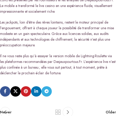
concrets présentés par les fournisseurs et les analyses de Desjeuxpourtous.Fr.
Le mobile a transformé le live casino en une expérience fluide, visuellement
impressionnante et socialement riche.
Les jackpots, loin d’être des rêves lointains, restent le moteur principal de
l’engouement, offrant à chaque joueur la possibilité de transformer une mise
modeste en un gain spectaculaire. Grâce aux licences solides, aux audits
indépendants et aux technologies de chiffrement, la sécurité n’est plus une
préoccupation majeure.
Il ne vous reste plus qu’à essayer la version mobile de Lightning Roulette via
les plateformes recommandées par Desjeuxpourtous.Fr. L’expérience live n’est
plus confinée à un bureau ; elle vous suit partout, à tout moment, prête à
déclencher le prochain éclair de fortune.
Newer
Older