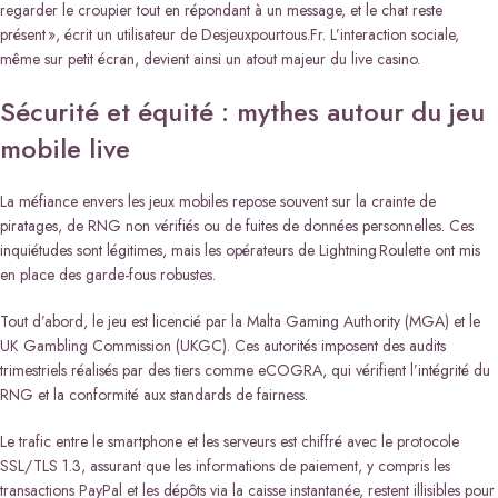
regarder le croupier tout en répondant à un message, et le chat reste
présent », écrit un utilisateur de Desjeuxpourtous.Fr. L’interaction sociale,
même sur petit écran, devient ainsi un atout majeur du live casino.
Sécurité et équité : mythes autour du jeu
mobile live
La méfiance envers les jeux mobiles repose souvent sur la crainte de
piratages, de RNG non vérifiés ou de fuites de données personnelles. Ces
inquiétudes sont légitimes, mais les opérateurs de Lightning Roulette ont mis
en place des garde-fous robustes.
Tout d’abord, le jeu est licencié par la Malta Gaming Authority (MGA) et le
UK Gambling Commission (UKGC). Ces autorités imposent des audits
trimestriels réalisés par des tiers comme eCOGRA, qui vérifient l’intégrité du
RNG et la conformité aux standards de fairness.
Le trafic entre le smartphone et les serveurs est chiffré avec le protocole
SSL/TLS 1.3, assurant que les informations de paiement, y compris les
transactions PayPal et les dépôts via la caisse instantanée, restent illisibles pour