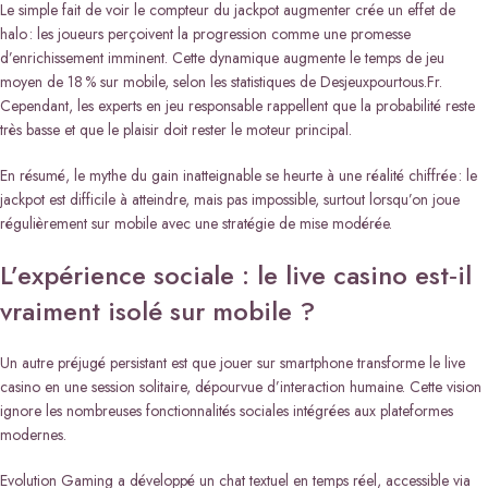
Le simple fait de voir le compteur du jackpot augmenter crée un effet de
halo : les joueurs perçoivent la progression comme une promesse
d’enrichissement imminent. Cette dynamique augmente le temps de jeu
moyen de 18 % sur mobile, selon les statistiques de Desjeuxpourtous.Fr.
Cependant, les experts en jeu responsable rappellent que la probabilité reste
très basse et que le plaisir doit rester le moteur principal.
En résumé, le mythe du gain inatteignable se heurte à une réalité chiffrée : le
jackpot est difficile à atteindre, mais pas impossible, surtout lorsqu’on joue
régulièrement sur mobile avec une stratégie de mise modérée.
L’expérience sociale : le live casino est‑il
vraiment isolé sur mobile ?
Un autre préjugé persistant est que jouer sur smartphone transforme le live
casino en une session solitaire, dépourvue d’interaction humaine. Cette vision
ignore les nombreuses fonctionnalités sociales intégrées aux plateformes
modernes.
Evolution Gaming a développé un chat textuel en temps réel, accessible via