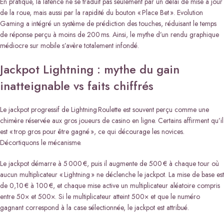
En pratique, la latence ne se traduit pas seulement par un délai de mise à jour
de la roue, mais aussi par la rapidité du bouton « Place Bet ». Evolution
Gaming a intégré un système de prédiction des touches, réduisant le temps
de réponse perçu à moins de 200 ms. Ainsi, le mythe d’un rendu graphique
médiocre sur mobile s’avère totalement infondé.
Jackpot Lightning : mythe du gain
inatteignable vs faits chiffrés
Le jackpot progressif de Lightning Roulette est souvent perçu comme une
chimère réservée aux gros joueurs de casino en ligne. Certains affirment qu’il
est « trop gros pour être gagné », ce qui décourage les novices.
Décortiquons le mécanisme.
Le jackpot démarre à 5 000 €, puis il augmente de 500 € à chaque tour où
aucun multiplicateur « Lightning » ne déclenche le jackpot. La mise de base est
de 0,10 € à 100 €, et chaque mise active un multiplicateur aléatoire compris
entre 50× et 500×. Si le multiplicateur atteint 500× et que le numéro
gagnant correspond à la case sélectionnée, le jackpot est attribué.