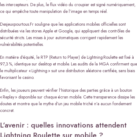
les intercepteurs. De plus, le flux vidéo du croupier est signé numériquement,
ce qui empêche toute manipulation de l’image en temps réel.
Desjeuxpourtous.Fr souligne que les applications mobiles officielles sont
distribuées via les stores Apple et Google, qui appliquent des contrôles de
sécurité stricts. Les mises à jour automatiques corrigent rapidement les
vulnérabilités potentielles.
En matière d’équité, le RTP (Return to Player) de Lightning Roulette est fixé à
97,3 %, identique sur desktop et mobile. Les audits de la MGA confirment que
le multiplicateur « Lightning » suit une distribution aléatoire certifiée, sans biais
favorisant le casino.
Enfin, les joueurs peuvent vérifier l’historique des parties grâce à un bouton
« Replay » disponible sur chaque écran mobile. Cette transparence dissipe les
doutes et montre que le mythe d’un jeu mobile triché n’a aucun fondement
concret.
L’avenir : quelles innovations attendent
Lightning Roulette sur mobile ?