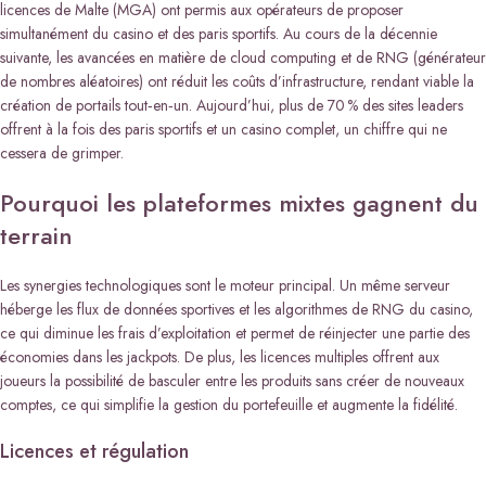
licences de Malte (MGA) ont permis aux opérateurs de proposer
simultanément du casino et des paris sportifs. Au cours de la décennie
suivante, les avancées en matière de cloud computing et de RNG (générateur
de nombres aléatoires) ont réduit les coûts d’infrastructure, rendant viable la
création de portails tout‑en‑un. Aujourd’hui, plus de 70 % des sites leaders
offrent à la fois des paris sportifs et un casino complet, un chiffre qui ne
cessera de grimper.
Pourquoi les plateformes mixtes gagnent du
terrain
Les synergies technologiques sont le moteur principal. Un même serveur
héberge les flux de données sportives et les algorithmes de RNG du casino,
ce qui diminue les frais d’exploitation et permet de réinjecter une partie des
économies dans les jackpots. De plus, les licences multiples offrent aux
joueurs la possibilité de basculer entre les produits sans créer de nouveaux
comptes, ce qui simplifie la gestion du portefeuille et augmente la fidélité.
Licences et régulation