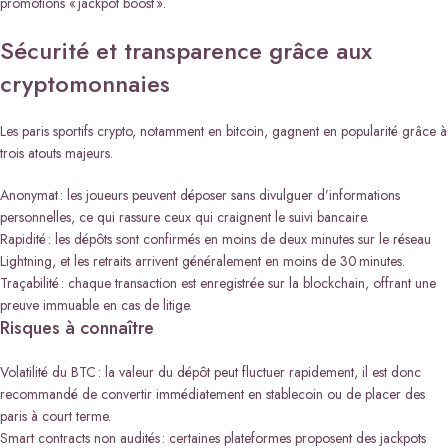
promotions « jackpot boost ».
Sécurité et transparence grâce aux
cryptomonnaies
Les paris sportifs crypto, notamment en bitcoin, gagnent en popularité grâce à
trois atouts majeurs.
Anonymat : les joueurs peuvent déposer sans divulguer d’informations
personnelles, ce qui rassure ceux qui craignent le suivi bancaire.
Rapidité : les dépôts sont confirmés en moins de deux minutes sur le réseau
Lightning, et les retraits arrivent généralement en moins de 30 minutes.
Traçabilité : chaque transaction est enregistrée sur la blockchain, offrant une
preuve immuable en cas de litige.
Risques à connaître
Volatilité du BTC : la valeur du dépôt peut fluctuer rapidement, il est donc
recommandé de convertir immédiatement en stablecoin ou de placer des
paris à court terme.
Smart contracts non audités : certaines plateformes proposent des jackpots