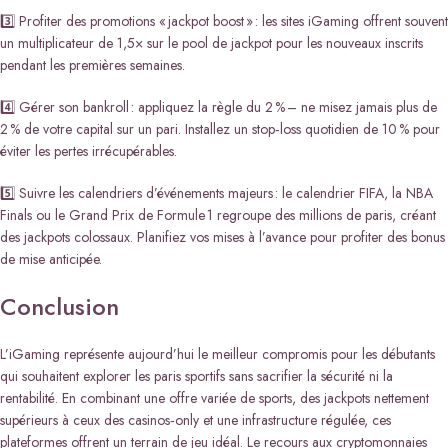
3️⃣ Profiter des promotions « jackpot boost » : les sites iGaming offrent souvent
un multiplicateur de 1,5× sur le pool de jackpot pour les nouveaux inscrits
pendant les premières semaines.
4️⃣ Gérer son bankroll : appliquez la règle du 2 % – ne misez jamais plus de
2 % de votre capital sur un pari. Installez un stop‑loss quotidien de 10 % pour
éviter les pertes irrécupérables.
5️⃣ Suivre les calendriers d’événements majeurs : le calendrier FIFA, la NBA
Finals ou le Grand Prix de Formule 1 regroupe des millions de paris, créant
des jackpots colossaux. Planifiez vos mises à l’avance pour profiter des bonus
de mise anticipée.
Conclusion
L’iGaming représente aujourd’hui le meilleur compromis pour les débutants
qui souhaitent explorer les paris sportifs sans sacrifier la sécurité ni la
rentabilité. En combinant une offre variée de sports, des jackpots nettement
supérieurs à ceux des casinos‑only et une infrastructure régulée, ces
plateformes offrent un terrain de jeu idéal. Le recours aux cryptomonnaies