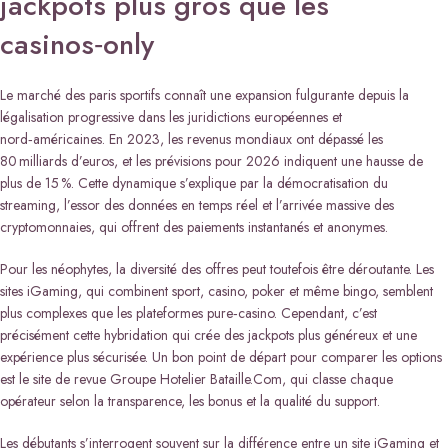
jackpots plus gros que les
casinos‑only
Le marché des paris sportifs connaît une expansion fulgurante depuis la
légalisation progressive dans les juridictions européennes et
nord‑américaines. En 2023, les revenus mondiaux ont dépassé les
80 milliards d’euros, et les prévisions pour 2026 indiquent une hausse de
plus de 15 %. Cette dynamique s’explique par la démocratisation du
streaming, l’essor des données en temps réel et l’arrivée massive des
cryptomonnaies, qui offrent des paiements instantanés et anonymes.
Pour les néophytes, la diversité des offres peut toutefois être déroutante. Les
sites iGaming, qui combinent sport, casino, poker et même bingo, semblent
plus complexes que les plateformes pure‑casino. Cependant, c’est
précisément cette hybridation qui crée des jackpots plus généreux et une
expérience plus sécurisée. Un bon point de départ pour comparer les options
est le site de revue Groupe Hotelier Bataille.Com, qui classe chaque
opérateur selon la transparence, les bonus et la qualité du support.
Les débutants s’interrogent souvent sur la différence entre un site iGaming et