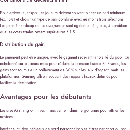
Conditions de déclenchement
Pour activer le jackpot, les joueurs doivent souvent placer un pari minimum
(ex. : 5 €) et choisir un type de pari combiné avec au moins trois sélections.
Les paris à handicap ou les over/under sont également éligibles, à condition
que les cotes totales restent supérieures à 1,5.
Distribution du gain
Le paiement peut être unique, avec le gagnant recevant la totalité du pool, ou
échelonné sur plusieurs mois pour réduire la pression fiscale. En France, les
gains sont soumis à un prélèvement de 30 % sur les jeux d’argent, mais les
plateformes iGaming offrent souvent des rapports fiscaux détaillés pour
faciliter la déclaration.
Avantages pour les débutants
Les sites iGaming ont investi massivement dans l’ergonomie pour attirer les
novices.
Interface intuitive : tableaux de bord personnalisables, filtres par sport ou par