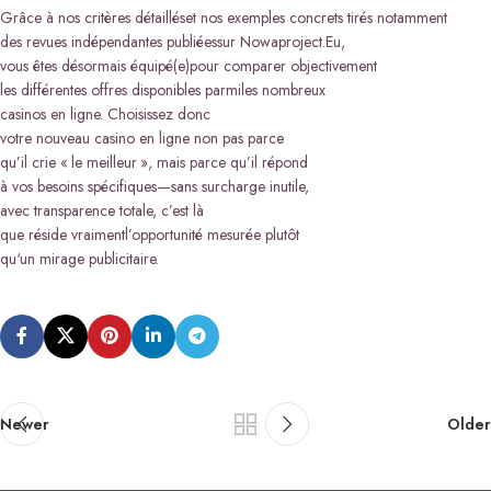
Grâce à nos critères détailléset nos exemples concrets tirés notamment
des revues indépendantes publiéessur Nowaproject.Eu,
vous êtes désormais équipé(e)pour comparer objectivement
les différentes offres disponibles parmiles nombreux
casinos en ligne. Choisissez donc
votre nouveau casino en ligne non pas parce
qu’il crie « le meilleur », mais parce qu’il répond
à vos besoins spécifiques—sans surcharge inutile,
avec transparence totale, c’est là
que réside vraimentl’opportunité mesurée plutôt
qu‘un mirage publicitaire.
Newer
Older