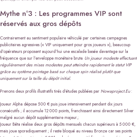
Mythe n°3 : Les programmes VIP sont
réservés aux gros dépôts
Contrairement au sentiment populaire véhiculé par certaines campagnes
publicitaires agressives (« VIP uniquement pour gros joueurs »), beaucoup
d’opérateurs proposent aujourd’hui une escalade basée davantage sur la
fréquence que sur l’enveloppe monétaire brute.
Un joueur modeste effectuant
régulièrement des mises modestes peut atteindre rapidement le statut VIP
grâce au système pointage basé sur chaque spin réalisé plutôt que
uniquement sur la taille du dépôt initial.
Prenons deux profils illustratifs tirés d’études publiées par
Nowaproject.Eu
:
Joueur Alpha dépose 500 € puis joue intensivement pendant dix jours
consécutifs ; il accumule 12 000 points, franchissant ainsi directement Silver
malgré aucun dépôt supplémentaire majeur.;
Joueur Bêta réalise deux gros dépôts mensuels chacun supérieurs à 5 000 €,
mais joue sporadiquement ; il reste bloqué au niveau Bronze car ses points