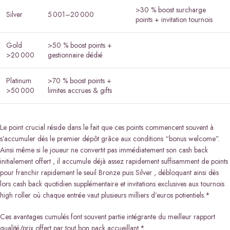
>30 % boost surcharge
Silver
5 001–20 000
points + invitation tournois
Gold
>50 % boost points +
>20 000
gestionnaire dédié
Platinum
>70 % boost points +
>50 000
limites accrues & gifts
Le point crucial réside dans le fait que ces points commencent souvent à
s’accumuler dès le premier dépôt grâce aux conditions “bonus welcome”.
Ainsi même si le joueur ne convertit pas immédiatement son cash back
initialement offert , il accumule déjà assez rapidement suffisamment de points
pour franchir rapidement le seuil Bronze puis Silver , débloquant ainsi dès
lors cash back quotidien supplémentaire et invitations exclusives aux tournois
high roller où chaque entrée vaut plusieurs milliers d’euros potientiels.*
Ces avantages cumulés font souvent partie intégrante du meilleur rapport
qualité/prix offert par tout bon pack accueillant.*