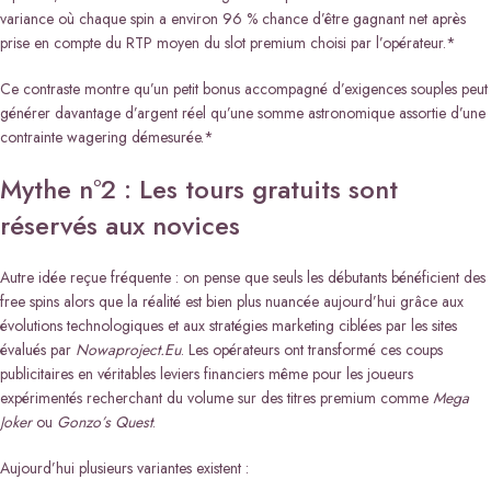
variance où chaque spin a environ 96 % chance d’être gagnant net après
prise en compte du RTP moyen du slot premium choisi par l’opérateur.*
Ce contraste montre qu’un petit bonus accompagné d’exigences souples peut
générer davantage d’argent réel qu’une somme astronomique assortie d’une
contrainte wagering démesurée.*
Mythe n°2 : Les tours gratuits sont
réservés aux novices
Autre idée reçue fréquente : on pense que seuls les débutants bénéficient des
free spins alors que la réalité est bien plus nuancée aujourd’hui grâce aux
évolutions technologiques et aux stratégies marketing ciblées par les sites
évalués par
Nowaproject.Eu
. Les opérateurs ont transformé ces coups
publicitaires en véritables leviers financiers même pour les joueurs
expérimentés recherchant du volume sur des titres premium comme
Mega
Joker
ou
Gonzo’s Quest
.
Aujourd’hui plusieurs variantes existent :