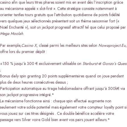
casino afin que leurs titres phares soient mis en avant dès l’inscription grâce
au mécanisme appelé « slot‑first ». Cette stratégie consiste notamment à
orienter tantles tours gratuits que l’attribution quotidienne de points fidélité
vers quelques jeux sélectionnés présentant soit un thème saisonnier fort («
Noël Enchanté »), soit un jackpot progressif attractif tel que celui proposé par
Mega Moolah
.
Par exemple,
Casino X
, classé parmi les meilleurs sites selon
Nowaproject.Eu
,
offre lors du premier dépôt :
+150 % jusqu’à 300 € exclusivement utilisable on
Starburst
et
Gonzo’s Quest
;
Bonus daily spin granting 20 points supplémentaires quand on joue pendant
plus de deux heures consécutives dessus ;
Participation automatique au tirage hebdomadaire offrant jusqu’à 500k€ via
son jackpot progressive intégré.*
Le mécanisme fonctionne ainsi : chaque spin effectué augmente non
seulement votre solde potentiel mais également votre compteur loyalty point si
vous jouez sur ces titres désignés . Ce double bénéfice accélère votre
passage vers Silver voire Gold bien avant vos pairs jouant ailleurs.*