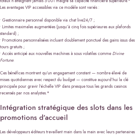
totaux n’atteignent jamais 5 001 malgré sa capacité financière supérieure.*
Les avantages VIP accessibles via ce modèle sont variés :
• Gestionnaire personnel disponible via chat live24/7 ;
• Limites maximales augmentées (jusqu’à cinq fois supérieures aux plafonds
standard) ;
• Promotions personnalisées incluant doublement ponctuel des gains issus des
tours gratuits ;
• Accès anticipé aux nouvelles machines à sous volatiles comme
Divine
Fortune
.
Ces bénéfices montrent qu’un engagement constant — nombre élevé de
mises quotidiennes avec respect du budget — constitue aujourd’hui la clé
principale pour gravir l’échelle VIP dans presque tous les grands casinos
recensés par nos analystes.*
Intégration stratégique des slots dans les
promotions d’accueil
Les développeurs éditeurs travaillent main dans la main avec leurs partenaires