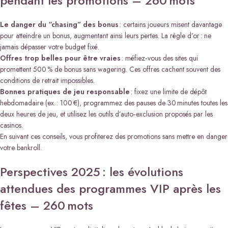
pendant les promotions – 260 mots
Le danger du “chasing” des bonus
: certains joueurs misent davantage
pour atteindre un bonus, augmentant ainsi leurs pertes. La règle d’or : ne
jamais dépasser votre budget fixé.
Offres trop belles pour être vraies
: méfiez‑vous des sites qui
promettent 500 % de bonus sans wagering. Ces offres cachent souvent des
conditions de retrait impossibles.
Bonnes pratiques de jeu responsable
: fixez une limite de dépôt
hebdomadaire (ex. : 100 €), programmez des pauses de 30 minutes toutes les
deux heures de jeu, et utilisez les outils d’auto‑exclusion proposés par les
casinos.
En suivant ces conseils, vous profiterez des promotions sans mettre en danger
votre bankroll.
Perspectives 2025 : les évolutions
attendues des programmes VIP après les
fêtes – 260 mots