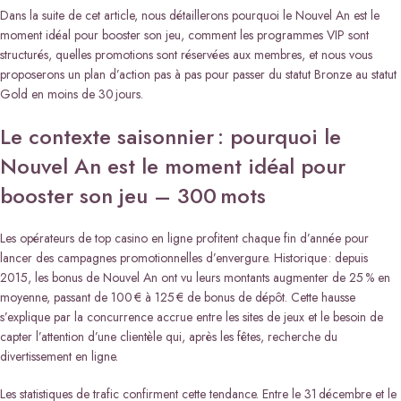
Dans la suite de cet article, nous détaillerons pourquoi le Nouvel An est le
moment idéal pour booster son jeu, comment les programmes VIP sont
structurés, quelles promotions sont réservées aux membres, et nous vous
proposerons un plan d’action pas à pas pour passer du statut Bronze au statut
Gold en moins de 30 jours.
Le contexte saisonnier : pourquoi le
Nouvel An est le moment idéal pour
booster son jeu – 300 mots
Les opérateurs de top casino en ligne profitent chaque fin d’année pour
lancer des campagnes promotionnelles d’envergure. Historique : depuis
2015, les bonus de Nouvel An ont vu leurs montants augmenter de 25 % en
moyenne, passant de 100 € à 125 € de bonus de dépôt. Cette hausse
s’explique par la concurrence accrue entre les sites de jeux et le besoin de
capter l’attention d’une clientèle qui, après les fêtes, recherche du
divertissement en ligne.
Les statistiques de trafic confirment cette tendance. Entre le 31 décembre et le