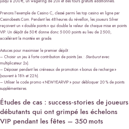
jusqu’à 200 €, un wagering de 20x et des tours gratuits additionnels.
Prenons l’exemple de Casino C, classé parmi les top casino en ligne par
Casinobeats.Com. Pendant les 48 heures du réveillon, les joueurs Silver
reçoivent un « double points » qui double la valeur de chaque mise en points
VIP. Un dépôt de 50 € donne donc 5 000 points au lieu de 2 500,
accélérant la montée en grade.
Astuces pour maximiser le premier dépôt :
– Choisir un jeu à forte contribution de points (ex. :
Starburst
avec
multiplicateur 2x).
– Déposer pendant les créneaux de promotion « bonus de recharge »
(souvent à 18 h et 22 h).
– Utiliser le code promo « NEWYEARVIP » pour débloquer 20 % de points
supplémentaires.
Études de cas : success‑stories de joueurs
débutants qui ont grimpé les échelons
VIP pendant les fêtes – 350 mots