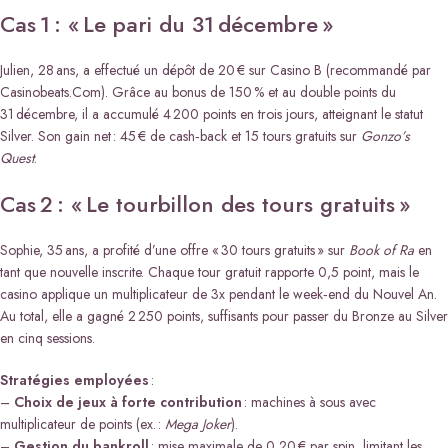
Cas 1 : « Le pari du 31 décembre »
Julien, 28 ans, a effectué un dépôt de 20 € sur Casino B (recommandé par
Casinobeats.Com). Grâce au bonus de 150 % et au double points du
31 décembre, il a accumulé 4 200 points en trois jours, atteignant le statut
Silver. Son gain net : 45 € de cash‑back et 15 tours gratuits sur
Gonzo’s
Quest
.
Cas 2 : « Le tourbillon des tours gratuits »
Sophie, 35 ans, a profité d’une offre « 30 tours gratuits » sur
Book of Ra
en
tant que nouvelle inscrite. Chaque tour gratuit rapporte 0,5 point, mais le
casino applique un multiplicateur de 3x pendant le week‑end du Nouvel An.
Au total, elle a gagné 2 250 points, suffisants pour passer du Bronze au Silver
en cinq sessions.
Stratégies employées
:
–
Choix de jeux à forte contribution
: machines à sous avec
multiplicateur de points (ex. :
Mega Joker
).
–
Gestion du bankroll
: mise maximale de 0,20 € par spin, limitant les