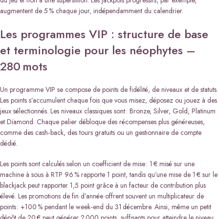
du jeu et non à une superstition. Les jackpots progressifs, par exemple,
augmentent de 5 % chaque jour, indépendamment du calendrier.
Les programmes VIP : structure de base
et terminologie pour les néophytes –
280 mots
Un programme VIP se compose de points de fidélité, de niveaux et de statuts.
Les points s’accumulent chaque fois que vous misez, déposez ou jouez à des
jeux sélectionnés. Les niveaux classiques sont : Bronze, Silver, Gold, Platinum
et Diamond. Chaque palier débloque des récompenses plus généreuses,
comme des cash‑back, des tours gratuits ou un gestionnaire de compte
dédié.
Les points sont calculés selon un coefficient de mise : 1 € misé sur une
machine à sous à RTP 96 % rapporte 1 point, tandis qu’une mise de 1 € sur le
blackjack peut rapporter 1,5 point grâce à un facteur de contribution plus
élevé. Les promotions de fin d’année offrent souvent un multiplicateur de
points : +100 % pendant le week‑end du 31 décembre. Ainsi, même un petit
dépôt de 20 € peut générer 2 000 points, suffisants pour atteindre le niveau