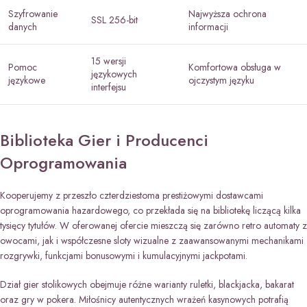
Szyfrowanie
Najwyższa ochrona
SSL 256-bit
danych
informacji
15 wersji
Pomoc
Komfortowa obsługa w
językowych
językowe
ojczystym języku
interfejsu
Biblioteka Gier i Producenci
Oprogramowania
Kooperujemy z przeszło czterdziestoma prestiżowymi dostawcami
oprogramowania hazardowego, co przekłada się na bibliotekę liczącą kilka
tysięcy tytułów. W oferowanej ofercie mieszczą się zarówno retro automaty z
owocami, jak i współczesne sloty wizualne z zaawansowanymi mechanikami
rozgrywki, funkcjami bonusowymi i kumulacyjnymi jackpotami.
Dział gier stolikowych obejmuje różne warianty ruletki, blackjacka, bakarat
oraz gry w pokera. Miłośnicy autentycznych wrażeń kasynowych potrafią