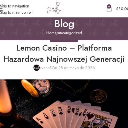
Skip to navigation
0
S/
0.0
Skip to main content
Blog
Home
uncategorized
UNCATEGORIZED
Lemon Casino – Platforma
Hazardowa Najnowszej Generacji
avanc3
On 28 de mayo de 2026