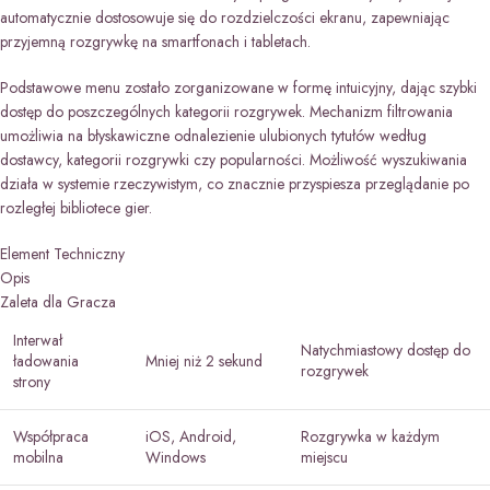
automatycznie dostosowuje się do rozdzielczości ekranu, zapewniając
przyjemną rozgrywkę na smartfonach i tabletach.
Podstawowe menu zostało zorganizowane w formę intuicyjny, dając szybki
dostęp do poszczególnych kategorii rozgrywek. Mechanizm filtrowania
umożliwia na błyskawiczne odnalezienie ulubionych tytułów według
dostawcy, kategorii rozgrywki czy popularności. Możliwość wyszukiwania
działa w systemie rzeczywistym, co znacznie przyspiesza przeglądanie po
rozległej bibliotece gier.
Element Techniczny
Opis
Zaleta dla Gracza
Interwał
Natychmiastowy dostęp do
ładowania
Mniej niż 2 sekund
rozgrywek
strony
Współpraca
iOS, Android,
Rozgrywka w każdym
mobilna
Windows
miejscu