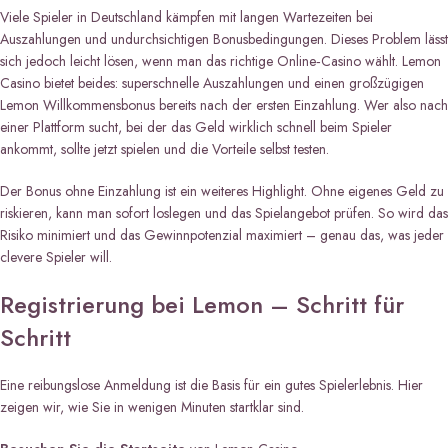
Viele Spieler in Deutschland kämpfen mit langen Wartezeiten bei
Auszahlungen und undurchsichtigen Bonusbedingungen. Dieses Problem lässt
sich jedoch leicht lösen, wenn man das richtige Online‑Casino wählt. Lemon
Casino bietet beides: superschnelle Auszahlungen und einen großzügigen
Lemon Willkommensbonus bereits nach der ersten Einzahlung. Wer also nach
einer Plattform sucht, bei der das Geld wirklich schnell beim Spieler
ankommt, sollte jetzt spielen und die Vorteile selbst testen.
Der Bonus ohne Einzahlung ist ein weiteres Highlight. Ohne eigenes Geld zu
riskieren, kann man sofort loslegen und das Spielangebot prüfen. So wird das
Risiko minimiert und das Gewinnpotenzial maximiert – genau das, was jeder
clevere Spieler will.
Registrierung bei Lemon – Schritt für
Schritt
Eine reibungslose Anmeldung ist die Basis für ein gutes Spielerlebnis. Hier
zeigen wir, wie Sie in wenigen Minuten startklar sind.