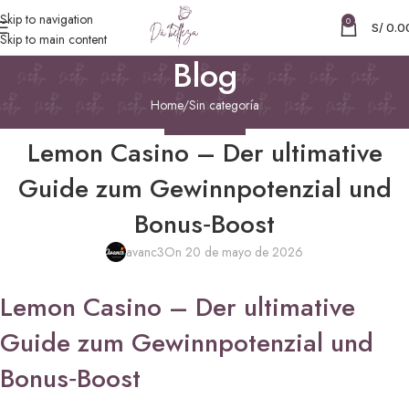
Skip to navigation
0
S/
0.0
Skip to main content
Blog
Home
Sin categoría
SIN CATEGORÍA
Lemon Casino – Der ultimative
Guide zum Gewinnpotenzial und
Bonus‑Boost
avanc3
On 20 de mayo de 2026
Lemon Casino – Der ultimative
Guide zum Gewinnpotenzial und
Bonus‑Boost