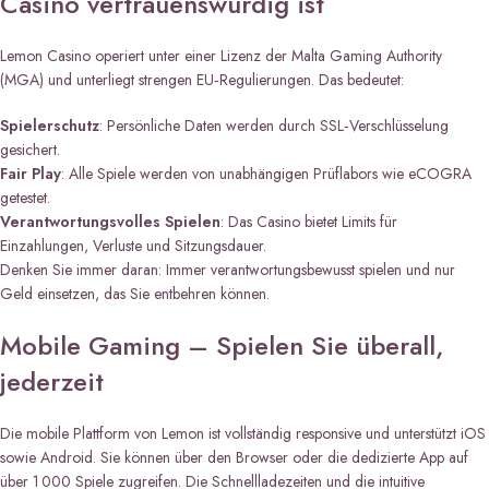
Casino vertrauenswürdig ist
Lemon Casino operiert unter einer Lizenz der Malta Gaming Authority
(MGA) und unterliegt strengen EU‑Regulierungen. Das bedeutet:
Spielerschutz
: Persönliche Daten werden durch SSL‑Verschlüsselung
gesichert.
Fair Play
: Alle Spiele werden von unabhängigen Prüflabors wie eCOGRA
getestet.
Verantwortungsvolles Spielen
: Das Casino bietet Limits für
Einzahlungen, Verluste und Sitzungsdauer.
Denken Sie immer daran: Immer verantwortungsbewusst spielen und nur
Geld einsetzen, das Sie entbehren können.
Mobile Gaming – Spielen Sie überall,
jederzeit
Die mobile Plattform von Lemon ist vollständig responsive und unterstützt iOS
sowie Android. Sie können über den Browser oder die dedizierte App auf
über 1 000 Spiele zugreifen. Die Schnellladezeiten und die intuitive