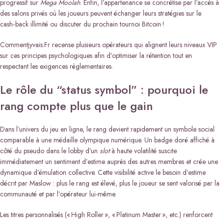
progressif sur
Mega Moolah
. Enfin, l’appartenance se concrétise par l’accès à
des salons privés où les joueurs peuvent échanger leurs stratégies sur le
cash‑back illimité ou discuter du prochain tournoi Bitcoin !
Commentjyvais.Fr recense plusieurs opérateurs qui alignent leurs niveaux VIP
sur ces principes psychologiques afin d’optimiser la rétention tout en
respectant les exigences règlementaires.
Le rôle du “status symbol” : pourquoi le
rang compte plus que le gain
Dans l’univers du jeu en ligne, le rang devient rapidement un symbole social
comparable à une médaille olympique numérique. Un badge doré affiché à
côté du pseudo dans le lobby d’un
slot
à haute volatilité suscite
immédiatement un sentiment d’estime auprès des autres membres et crée une
dynamique d’émulation collective. Cette visibilité active le besoin d’estime
décrit par Maslow : plus le rang est élevé, plus le joueur se sent valorisé par la
communauté et par l’opérateur lui-même.
Les titres personnalisés (« High Roller », « Platinum Master », etc.) renforcent