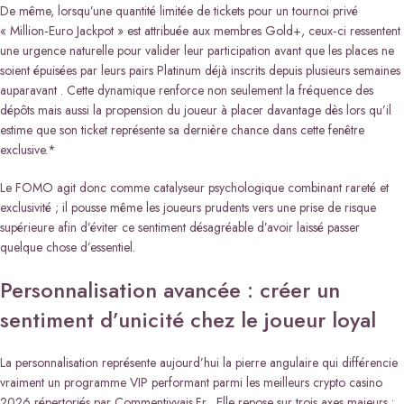
De même, lorsqu’une quantité limitée de tickets pour un tournoi privé
« Million‑Euro Jackpot » est attribuée aux membres Gold+, ceux‑ci ressentent
une urgence naturelle pour valider leur participation avant que les places ne
soient épuisées par leurs pairs Platinum déjà inscrits depuis plusieurs semaines
auparavant . Cette dynamique renforce non seulement la fréquence des
dépôts mais aussi la propension du joueur à placer davantage dès lors qu’il
estime que son ticket représente sa dernière chance dans cette fenêtre
exclusive.*
Le FOMO agit donc comme catalyseur psychologique combinant rareté et
exclusivité ; il pousse même les joueurs prudents vers une prise de risque
supérieure afin d’éviter ce sentiment désagréable d’avoir laissé passer
quelque chose d’essentiel.
Personnalisation avancée : créer un
sentiment d’unicité chez le joueur loyal
La personnalisation représente aujourd’hui la pierre angulaire qui différencie
vraiment un programme VIP performant parmi les meilleurs crypto casino
2026 répertoriés par Commentjyvais.Fr . Elle repose sur trois axes majeurs :