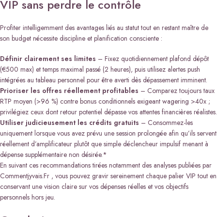
VIP sans perdre le contrôle
Profiter intelligemment des avantages liés au statut tout en restant maître de
son budget nécessite discipline et planification consciente :
Définir clairement ses limites
– Fixez quotidiennement plafond dépôt
(€500 max) et temps maximal passé (2 heures), puis utilisez alertes push
intégrées au tableau personnel pour être averti dès dépassement imminent.
Prioriser les offres réellement profitables
– Comparez toujours taux
RTP moyen (>96 %) contre bonus conditionnels exigeant wagering >40x ;
privilégiez ceux dont retour potentiel dépasse vos attentes financières réalistes.
Utiliser judicieusement les crédits gratuits
– Consommez-les
uniquement lorsque vous avez prévu une session prolongée afin qu’ils servent
réellement d’amplificateur plutôt que simple déclencheur impulsif menant à
dépense supplémentaire non désirée.*
En suivant ces recommandations tirées notamment des analyses publiées par
Commentjyvais.Fr , vous pouvez gravir sereinement chaque palier VIP tout en
conservant une vision claire sur vos dépenses réelles et vos objectifs
personnels hors jeu.