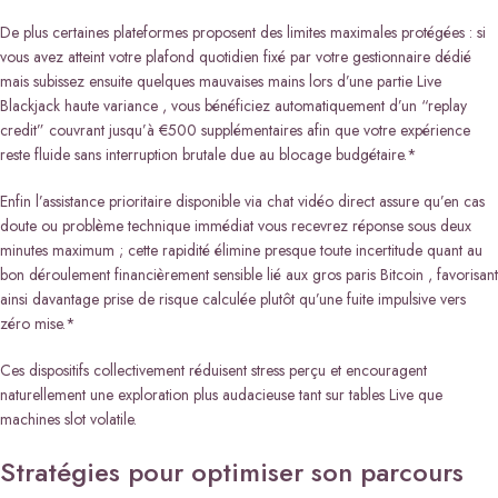
De plus certaines plateformes proposent des limites maximales protégées : si
vous avez atteint votre plafond quotidien fixé par votre gestionnaire dédié
mais subissez ensuite quelques mauvaises mains lors d’une partie Live
Blackjack haute variance , vous bénéficiez automatiquement d’un “replay
credit” couvrant jusqu’à €500 supplémentaires afin que votre expérience
reste fluide sans interruption brutale due au blocage budgétaire.*
Enfin l’assistance prioritaire disponible via chat vidéo direct assure qu’en cas
doute ou problème technique immédiat vous recevrez réponse sous deux
minutes maximum ; cette rapidité élimine presque toute incertitude quant au
bon déroulement financièrement sensible lié aux gros paris Bitcoin , favorisant
ainsi davantage prise de risque calculée plutôt qu’une fuite impulsive vers
zéro mise.*
Ces dispositifs collectivement réduisent stress perçu et encouragent
naturellement une exploration plus audacieuse tant sur tables Live que
machines slot volatile.
Stratégies pour optimiser son parcours