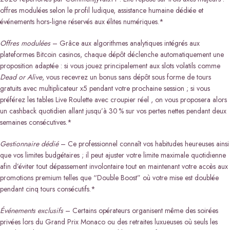
offres modulées selon le profil ludique, assistance humaine dédiée et
événements hors‑ligne réservés aux élites numériques.*
Offres modulées
– Grâce aux algorithmes analytiques intégrés aux
plateformes Bitcoin casinos, chaque dépôt déclenche automatiquement une
proposition adaptée : si vous jouez principalement aux slots volatils comme
Dead or Alive
, vous recevrez un bonus sans dépôt sous forme de tours
gratuits avec multiplicateur x5 pendant votre prochaine session ; si vous
préférez les tables Live Roulette avec croupier réel , on vous proposera alors
un cashback quotidien allant jusqu’à 30 % sur vos pertes nettes pendant deux
semaines consécutives.*
Gestionnaire dédié
– Ce professionnel connaît vos habitudes heureuses ainsi
que vos limites budgétaires ; il peut ajuster votre limite maximale quotidienne
afin d’éviter tout dépassement involontaire tout en maintenant votre accès aux
promotions premium telles que “Double Boost” où votre mise est doublée
pendant cinq tours consécutifs.*
Événements exclusifs
– Certains opérateurs organisent même des soirées
privées lors du Grand Prix Monaco ou des retraites luxueuses où seuls les