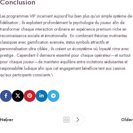
Conclusion
Les programmes VIP incarnent aujourd’hui bien plus qu’un simple système de
fidélisation ; ils exploitent profondément la psychologie du joueur afin de
transformer chaque interaction ordinaire en expérience premium riche en
reconnaissance sociale et émotionnelle . En combinant théories motivantes
classiques avec gamification avancée, status symbols attractifs et
personnalisation ultra ciblée , ils créent un écosystème où loyauté rime avec
prestige . Cependant il demeure essentiel pour chaque opérateur—et surtout
pour chaque joueur—de maintenir équilibre entre incitations séduisantes et
responsabilité ludique afin que cet engagement bénéficie tant aux casinos
qu’aux participants conscients.\
Newer
Older