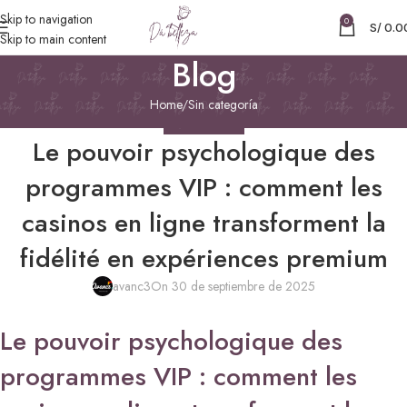
Skip to navigation
0
S/
0.0
Skip to main content
Blog
Home
Sin categoría
SIN CATEGORÍA
Le pouvoir psychologique des
programmes VIP : comment les
casinos en ligne transforment la
fidélité en expériences premium
avanc3
On 30 de septiembre de 2025
Le pouvoir psychologique des
programmes VIP : comment les