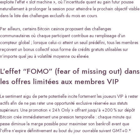
exploite l’effet « slot machine », où l’incertitude quant au gain futur pousse
naturellement à prolonger la session pour atteindre le prochain objectif visible
dans la liste des challenges exclusifs du mois en cours.
Par ailleurs, certains Bitcoin casinos proposent des challenges
communautaires où chaque participant contribue au remplissage d’un
compteur global ; lorsque celui‑ci atteint un seuil prédéfini, tous les membres
reçoivent un bonus collectif sous forme de crédits gratuits utilisables sur
n’importe quel jeu à volatilité moyenne ou élevée.
L’effet “FOMO” (fear of missing out) dans
les offres limitées aux membres VIP
Le sentiment aigu de perte potentielle incite fortement les joueurs VIP à rester
actifs afin de ne pas rater une opportunité exclusive réservée aux statuts
supérieurs. Une promotion « 24 h Only » offrant jusqu’à +200 % sur dépôt
Bitcoin crée immédiatement une pression temporelle : chaque minute qui
passe diminue la marge possible pour maximiser son bankroll avant que
l’offre n’expire définitivement au bout du jour ouvrable suivant GMT+0.*