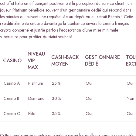
cet effet halo en influençant positivement la perception du service client : un
joueur Platinum bénéficie souvent d’un gestionnaire dédié qui répond dans
les minutes qui suivent une requête liée au dépôt ou au retrait Bitcoin ! Cette
rapidité alimente encore davantage la confiance envers le casino français
crypto concerné et justifie parfois l’acceptation d’une mise minimale
supérieure pour profiter du statut souhaité.
NIVEAU
CASH‑BACK
GESTIONNAIRE
TOU
CASINO
VIP
MOYEN
DÉDIÉ
EXC
MAX
Casino A
Platinum
25 %
Oui
Oui
Casino B
Diamond
30 %
Oui
Non
Casino C
Elite
35 %
Oui
Oui
Cette comparaison montre que même parmi les meilleurs casino crypto cités