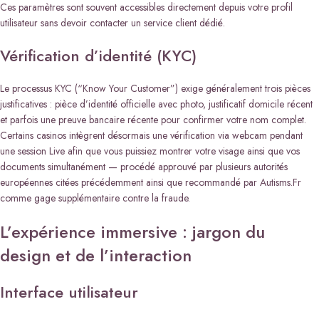
Ces paramètres sont souvent accessibles directement depuis votre profil
utilisateur sans devoir contacter un service client dédié.
Vérification d’identité (KYC)
Le processus KYC (“Know Your Customer”) exige généralement trois pièces
justificatives : pièce d’identité officielle avec photo, justificatif domicile récent
et parfois une preuve bancaire récente pour confirmer votre nom complet.
Certains casinos intègrent désormais une vérification via webcam pendant
une session Live afin que vous puissiez montrer votre visage ainsi que vos
documents simultanément — procédé approuvé par plusieurs autorités
européennes citées précédemment ainsi que recommandé par Autisms.Fr
comme gage supplémentaire contre la fraude.
L’expérience immersive : jargon du
design et de l’interaction
Interface utilisateur