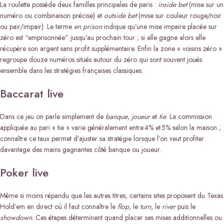
La roulette possède deux familles principales de paris :
inside bet
(mise sur un
numéro ou combinaison précise) et
outside bet
(mise sur couleur rouge/noir
ou pair/impair). Le terme
en prison
indique qu’une mise impaire placée sur
zéro est “emprisonnée” jusqu’au prochain tour ; si elle gagne alors elle
récupère son argent sans profit supplémentaire. Enfin la zone « voisins zéro »
regroupe douze numéros situés autour du zéro qui sont souvent joués
ensemble dans les stratégies françaises classiques.
Baccarat live
Dans ce jeu on parle simplement de
banque
,
joueur
et
tie
. La commission
appliquée au pari « tie » varie généralement entre 4% et 5% selon la maison ;
connaître ce taux permet d’ajuster sa stratégie lorsque l’on veut profiter
davantage des mains gagnantes côté banque ou joueur.
Poker live
Même si moins répandu que les autres titres, certains sites proposent du Texas
Hold’em en direct où il faut connaître le
flop
, le
turn
, le
river
puis le
showdown
. Ces étapes déterminent quand placer ses mises additionnelles ou