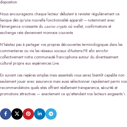
disposition.
Nous encourageons chaque lecteur débutant à revisiter régulièrement ce
lexique dès qu’une nouvelle fonctionnalité apparaît — notamment avec
l’émergence croissante du
casino crypto
où wallet, confirmations et
exchange rate deviennent monnaie courante.
N’hésitez pas à partager vos propres découvertes terminologiques dans les
commentaires ou via les réseaux sociaux d’Autisms.FR afin enrichir
collectivement notre communauté francophone autour du divertissement
culturel propre aux expériences Live.
En suivant ces repères simples mais essentiels vous serez bientôt capable non
seulement jouer avec assurance mais aussi sélectionner rapidement parmi nos
recommandations quels sites offrent réellement transparence, sécurité et
promotions attractives — exactement ce qu’attendent nos lecteurs exigeants.\