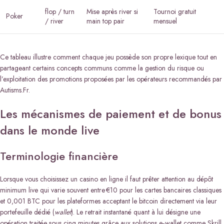
flop / turn
Mise après river si
Tournoi gratuit
Poker
/ river
main top pair
mensuel
Ce tableau illustre comment chaque jeu possède son propre lexique tout en
partageant certains concepts communs comme la gestion du risque ou
l’exploitation des promotions proposées par les opérateurs recommandés par
Autisms.Fr.
Les mécanismes de paiement et de bonus
dans le monde live
Terminologie financière
Lorsque vous choisissez un casino en ligne il faut prêter attention au dépôt
minimum live qui varie souvent entre €10 pour les cartes bancaires classiques
et 0,001 BTC pour les plateformes acceptant le bitcoin directement via leur
portefeuille dédié (
wallet
). Le retrait instantané quant à lui désigne une
opération traitée sous cinq minutes grâce aux solutions e‑wallet comme Skrill