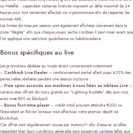
ou Neteller ; cependant certaines licences imposent un délai maximal de 24
heures pour tout versement effectué via cryptomonnaie afin de respecter les
normes AML.
Les limites de mise par session sont également affichées clairement dans la
zone “Règles” afin que chaque joueur sache combien il peut miser avant que
l’on applique une restriction quotidienne ou hebdomadaire.
Bonus spécifiques au live
Les promotions dédiées au mode direct comprennent notamment :
–
Cashback Live Dealer
– remboursement partiel allant jusqu’à 20% des
pertes nettes réalisées pendant une session nocturne.
–
Free spins associés aux machines à sous liées au tableau Live
–
certains sites offrent dix tours gratuits sur “Lightning Roulette” dès que vous
avez misé €50 au blackjack.
–
Bonus first‑time player
– crédit initial pouvant atteindre €200 ou
l’équivalent en Bitcoin lorsque vous effectuez votre premier dépôt via
blockchain.
Ces offres sont régulièrement revues par Autisms.Fr afin d’assurer qu’elles
respectent bien leurs conditions générales sans exigences cachées telles que