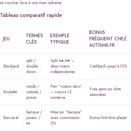
se coucher face à une main adverse.
Tableau comparatif rapide
BONUS
TERMES
EXEMPLE
JEU
FRÉQUENT CHEZ
CLÉS
TYPIQUE
AUTISMS.FR
split /
Split A♠ A♥ →
Blackjack
double
deux mains
Cashback jusqu’à 15%
down
indépendantes
inside /
Pari “voisins zéro”
Free spins sur slots
Roulette
outside /
– couvre 12
associées
prison
numéros
banque /
Mise sur “banque”
Baccarat
joueur /
avec commission
Bonus first‑time player
tie
5%