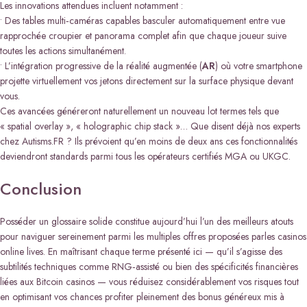
Les innovations attendues incluent notamment :
• Des tables multi‑caméras capables basculer automatiquement entre vue
rapprochée croupier et panorama complet afin que chaque joueur suive
toutes les actions simultanément.
• L’intégration progressive de la réalité augmentée (
AR
) où votre smartphone
projette virtuellement vos jetons directement sur la surface physique devant
vous.
Ces avancées généreront naturellement un nouveau lot termes tels que
« spatial overlay », « holographic chip stack »… Que disent déjà nos experts
chez Autisms.FR ? Ils prévoient qu’en moins de deux ans ces fonctionnalités
deviendront standards parmi tous les opérateurs certifiés MGA ou UKGC.
Conclusion
Posséder un glossaire solide constitue aujourd’hui l’un des meilleurs atouts
pour naviguer sereinement parmi les multiples offres proposées parles casinos
online lives. En maîtrisant chaque terme présenté ici — qu’il s’agisse des
subtilités techniques comme RNG‑assisté ou bien des spécificités financières
liées aux Bitcoin casinos — vous réduisez considérablement vos risques tout
en optimisant vos chances profiter pleinement des bonus généreux mis à