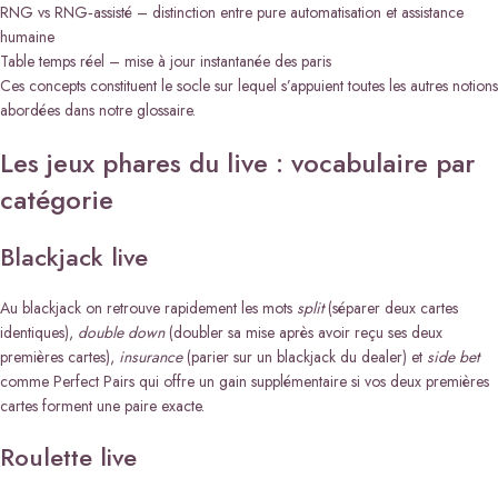
RNG vs RNG‑assisté – distinction entre pure automatisation et assistance
humaine
Table temps réel – mise à jour instantanée des paris
Ces concepts constituent le socle sur lequel s’appuient toutes les autres notions
abordées dans notre glossaire.
Les jeux phares du live : vocabulaire par
catégorie
Blackjack live
Au blackjack on retrouve rapidement les mots
split
(séparer deux cartes
identiques),
double down
(doubler sa mise après avoir reçu ses deux
premières cartes),
insurance
(parier sur un blackjack du dealer) et
side bet
comme Perfect Pairs qui offre un gain supplémentaire si vos deux premières
cartes forment une paire exacte.
Roulette live