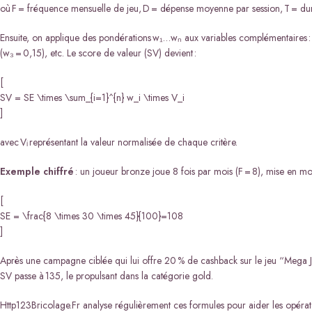
où F = fréquence mensuelle de jeu, D = dépense moyenne par session, T = du
Ensuite, on applique des pondérations w₁…wₙ aux variables complémentaires : bo
(w₃ = 0,15), etc. Le score de valeur (SV) devient :
[
SV = SE \times \sum_{i=1}^{n} w_i \times V_i
]
avec Vᵢ représentant la valeur normalisée de chaque critère.
Exemple chiffré
: un joueur bronze joue 8 fois par mois (F = 8), mise en mo
[
SE = \frac{8 \times 30 \times 45}{100}=108
]
Après une campagne ciblée qui lui offre 20 % de cashback sur le jeu “Mega Jo
SV passe à 135, le propulsant dans la catégorie gold.
Http123Bricolage.Fr analyse régulièrement ces formules pour aider les opérate