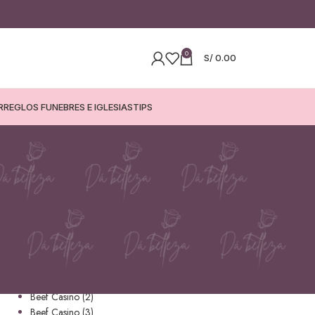
0
S/
0.00
RREGLOS FUNEBRES E IGLESIAS
TIPS
CATEGORÍAS
1
e
Amonbet (1)
apuestas
Beef Casino
Beef Casino (2)
Beef Casino (3)