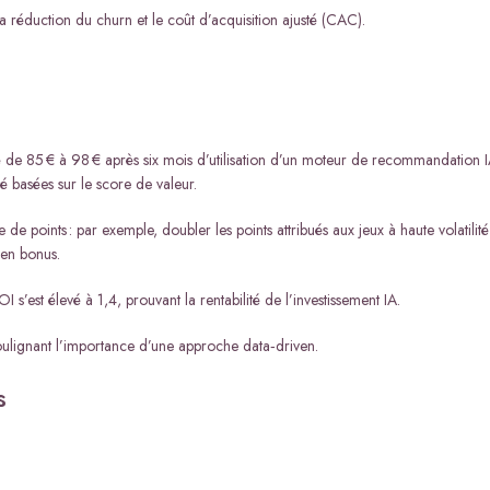
la réduction du churn et le coût d’acquisition ajusté (CAC).
sé de 85 € à 98 € après six mois d’utilisation d’un moteur de recommandation I
é basées sur le score de valeur.
e points : par exemple, doubler les points attribués aux jeux à haute volatilité
en bonus.
 s’est élevé à 1,4, prouvant la rentabilité de l’investissement IA.
oulignant l’importance d’une approche data‑driven.
s