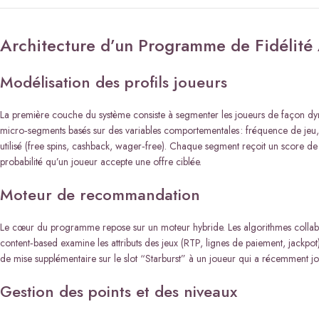
Architecture d’un Programme de Fidélité 
Modélisation des profils joueurs
La première couche du système consiste à segmenter les joueurs de façon dynam
micro‑segments basés sur des variables comportementales : fréquence de jeu, 
utilisé (free spins, cashback, wager‑free). Chaque segment reçoit un score de
probabilité qu’un joueur accepte une offre ciblée.
Moteur de recommandation
Le cœur du programme repose sur un moteur hybride. Les algorithmes collabora
content‑based examine les attributs des jeux (RTP, lignes de paiement, jackp
de mise supplémentaire sur le slot “Starburst” à un joueur qui a récemment 
Gestion des points et des niveaux