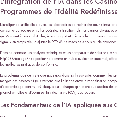
L’Intégration de l’IA dans les Cas
Programmes de Fidélité Redéfinisse
L’intelligence artificielle a quitté les laboratoires de recherche pour s’instal
concurrence accrue entre les opérateurs traditionnels, les casinos physiques et
qui s’ajustent à leurs habitudes, à leur budget et même à leur humeur du mom
signaux en temps réel, d’ajuster le RTP d’une machine à sous ou de proposer u
Dans ce contexte, les analyses techniques et les comparatifs de solutions IA 
Http123Bricolage.Fr se positionne comme un hub d’évaluation impartial, offrant 
les meilleures pratiques de conformité.
La problématique centrale que nous abordons est la suivante : comment les prog
marges des casinos ? Nous verrons que l’alliance entre la modélisation com
d’apprentissage continu, où chaque pari, chaque spin et chaque session de jeu 
promotionnelles et d’optimiser la valeur à vie (CLV) des joueurs.
Les Fondamentaux de l’IA appliquée aux 