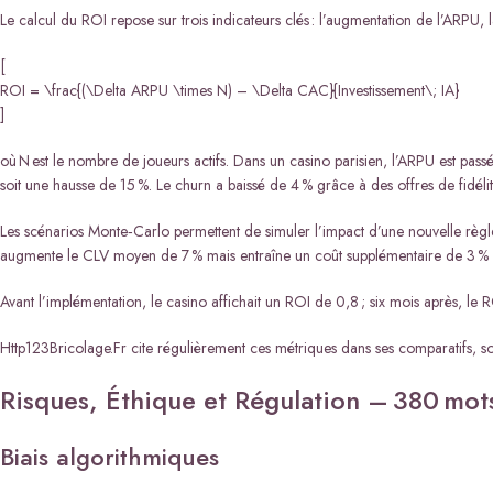
Le calcul du ROI repose sur trois indicateurs clés : l’augmentation de l’ARPU, 
[
ROI = \frac{(\Delta ARPU \times N) – \Delta CAC}{Investissement\; IA}
]
où N est le nombre de joueurs actifs. Dans un casino parisien, l’ARPU est pas
soit une hausse de 15 %. Le churn a baissé de 4 % grâce à des offres de fidélit
Les scénarios Monte‑Carlo permettent de simuler l’impact d’une nouvelle règle d
augmente le CLV moyen de 7 % mais entraîne un coût supplémentaire de 3 % 
Avant l’implémentation, le casino affichait un ROI de 0,8 ; six mois après, le ROI
Http123Bricolage.Fr cite régulièrement ces métriques dans ses comparatifs, s
Risques, Éthique et Régulation – 380 mot
Biais algorithmiques