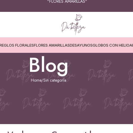
💳📦 “COMPRA FÁCIL, SEGURA Y DESDE CASA"
REGLOS FLORALES
FLORES AMARILLAS
DESAYUNOS
GLOBOS CON HELIO
A
Blog
Home
Sin categoría
ATEGORÍA
s Casinos Modernes : Comment les
nt l’Expérience de Jeu Personnalisé
n 12 de mayo de 2025